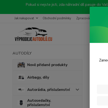
Pokud si nejste jisti, zda náhradní díl pasuje do
Jak nakupovat
Obchodní podmínky
Zpracování objednávk
AUTODÍLY
Úvod
P
Zanec
Před
Nově přidané produkty
Airbagy, díly
Autorádia, příslušenství
Autosedačky,
příslušenství