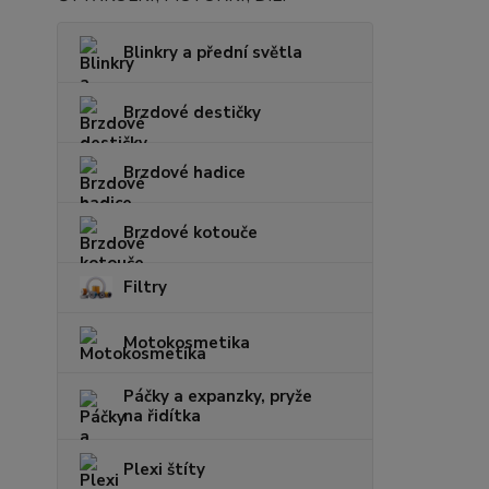
Blinkry a přední světla
Brzdové destičky
Brzdové hadice
Brzdové kotouče
Filtry
Motokosmetika
Páčky a expanzky, pryže
na řidítka
Plexi štíty