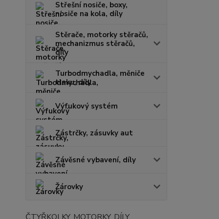
Střešní nosiče, boxy,
nosiče na kola, díly
Stěrače, motorky stěračů,
mechanizmus stěračů,
díly
Turbodmychadla, měniče
tlaku, díly
Výfukový systém
Zástrčky, zásuvky aut
Závěsné vybavení, díly
Žárovky
ČTYŘKOLKY, MOTORKY, DÍLY