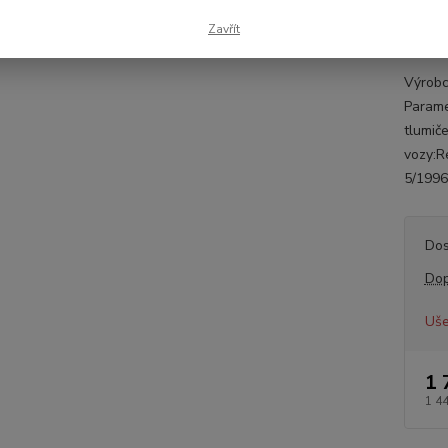
REN
Zavřít
770
Výrobc
Parame
tlumič
vozy:Re
5/1996-
Dos
Dop
Uše
1 
1 4