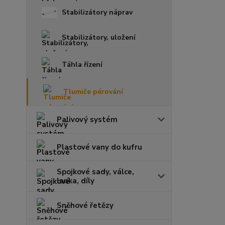
Stabilizátory náprav
Stabilizátory, uložení
Táhla řízení
Tlumiče pérování
Palivový systém
Plastové vany do kufru
Spojkové sady, válce,
lanka, díly
Sněhové řetězy