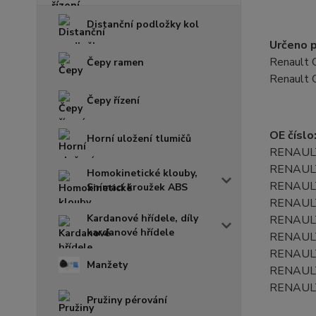
Distanční podložky kol
Určeno p
Renault C
Čepy ramen
Renault C
Čepy řízení
OE číslo
Horní uložení tlumičů
RENAUL
RENAUL
Homokinetické klouby,
RENAUL
Snímací kroužek ABS
RENAUL
Kardanové hřídele, díly
RENAUL
kardanové hřídele
RENAUL
RENAUL
Manžety
RENAUL
RENAUL
Pružiny pérování