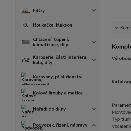
Filtry
Houkačka, klakson
Kompl
Chlazení, topení,
klimatizace, díly
Komple
Karoserie, části interieru,
Výrobce
kola, díly
Karavany, příslušenství
Katalogo
Kolové šrouby a matice
Paramet
Nářadí do dílny
Montovací
Typ tlumi
Podvozek, řízení, nápravy
Vzdáleno