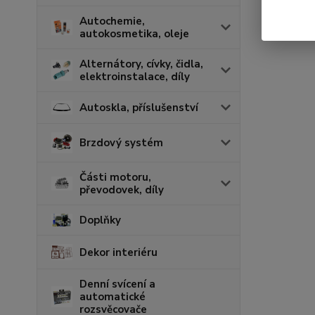
Autochemie,
autokosmetika, oleje
Alternátory, cívky, čidla,
elektroinstalace, díly
Autoskla, příslušenství
Brzdový systém
Části motoru,
převodovek, díly
Doplňky
Dekor interiéru
Denní svícení a
automatické
rozsvěcovače