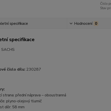
Číslo p
Stav pr
etní specifikace
Hodnocení
0
tní specifikace
:
SACHS
vé číslo dílu:
230287
ry:
 strana: přední náprava – oboustranná
če: plyno-olejový tlumič
st děr: 58 mm