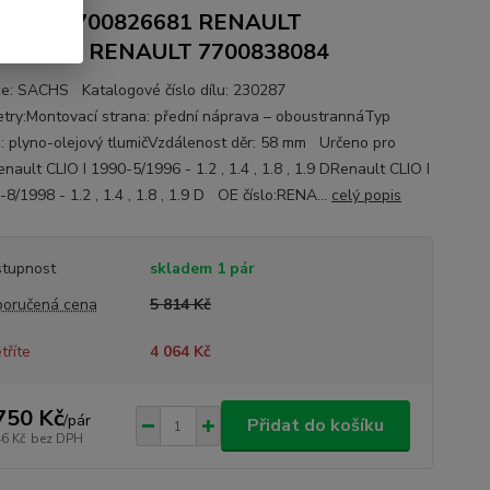
AULT 7700826681 RENAULT
0828680 RENAULT 7700838084
e: SACHS Katalogové číslo dílu: 230287
try:Montovací strana: přední náprava – oboustrannáTyp
e: plyno-olejový tlumičVzdálenost děr: 58 mm Určeno pro
nault CLIO I 1990-5/1996 - 1.2 , 1.4 , 1.8 , 1.9 DRenault CLIO I
8/1998 - 1.2 , 1.4 , 1.8 , 1.9 D OE číslo:RENA...
celý popis
tupnost
skladem 1 pár
oručená cena
5 814 Kč
tříte
4 064 Kč
750 Kč
/
pár
Přidat do košíku
46 Kč
bez DPH