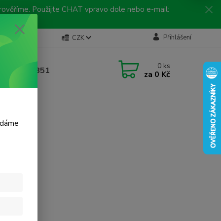
 prověříme. Použijte CHAT vpravo dole nebo e-mail:
Kontakty
Přihlášení
CZK
ická linka
0
ks
 792 217 851
za
0 Kč
, 9-16 hod.)
m dáme