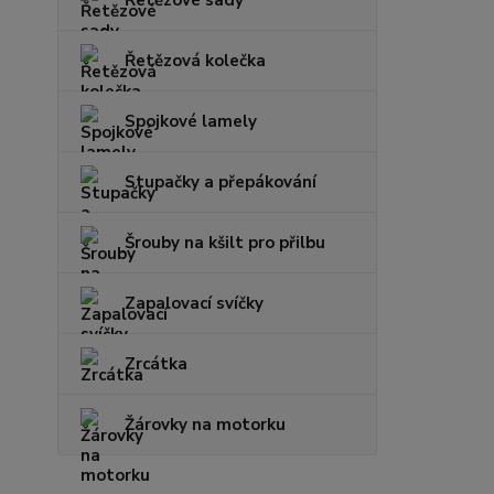
Řetězová kolečka
Spojkové lamely
Stupačky a přepákování
Šrouby na kšilt pro přilbu
Zapalovací svíčky
Zrcátka
Žárovky na motorku