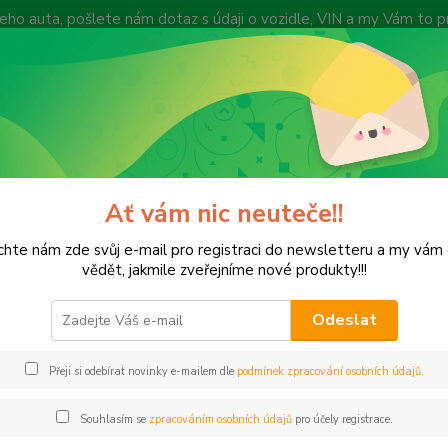
 Vašeho auta, pošlete nám dotaz s údaji o vozidle, VIN a my Vám to
vyprodejeautodilu@centrum.cz
y
Způsob dopravy
Recenze zákazníků
Vyhledat díl dle VIN kódu
Zákazn
Hledat
+420
(Po-Pá
Ať vám nic neuteče!!
linkry a přední světla
hte nám zde svůj e-mail pro registraci do newsletteru a my vá
kry a přední světla
vědět, jakmile zveřejníme nové produkty!!!
Odeslat
tegorii nebylo nalezeno žádné zboží.
Přeji si odebírat novinky e-mailem dle
podmínek zpracování osobních údajů
.
Souhlasím se
zpracováním osobních údajů
pro účely registrace.