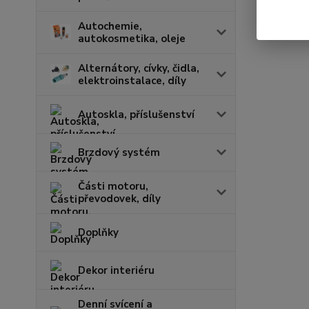
Autochemie,
autokosmetika, oleje
Alternátory, cívky, čidla,
elektroinstalace, díly
Autoskla, příslušenství
Brzdový systém
Části motoru,
převodovek, díly
Doplňky
Dekor interiéru
Denní svícení a