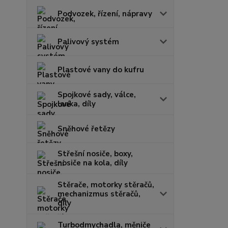
Podvozek, řízení, nápravy
Palivový systém
Plastové vany do kufru
Spojkové sady, válce,
lanka, díly
Sněhové řetězy
Střešní nosiče, boxy,
nosiče na kola, díly
Stěrače, motorky stěračů,
mechanizmus stěračů,
díly
Turbodmychadla, měniče