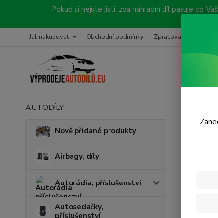
Pokud si nejste jisti, zda náhradní díl pasuje do
Jak nakupovat
Obchodní podmínky
Zpracování objednávk
AUTODÍLY
Úvod
B
Zanec
Blin
Nově přidané produkty
V této ka
Airbagy, díly
Autorádia, příslušenství
Autosedačky,
příslušenství