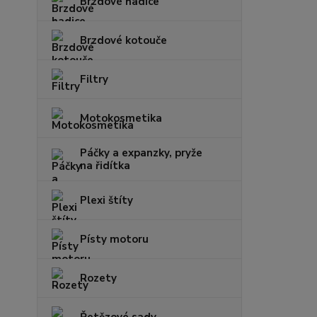
Brzdové hadice
Brzdové kotouče
Filtry
Motokosmetika
Páčky a expanzky, pryže
na řidítka
Plexi štíty
Písty motoru
Rozety
Řetězové sady