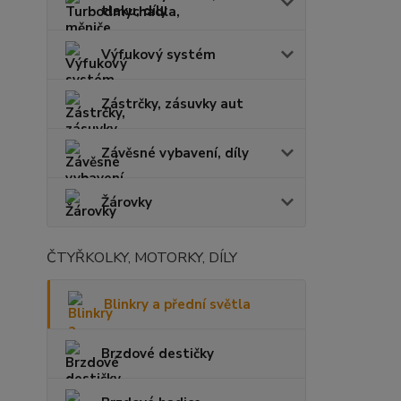
tlaku, díly
Výfukový systém
Zástrčky, zásuvky aut
Závěsné vybavení, díly
Žárovky
ČTYŘKOLKY, MOTORKY, DÍLY
Blinkry a přední světla
Brzdové destičky