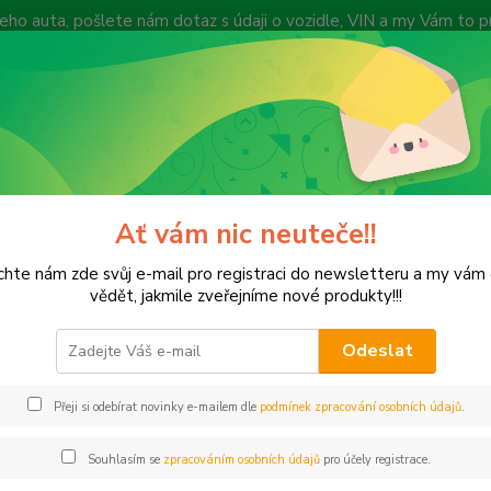
 Vašeho auta, pošlete nám dotaz s údaji o vozidle, VIN a my Vám to
vyprodejeautodilu@centrum.cz
y
Způsob dopravy
Recenze zákazníků
Vyhledat díl dle VIN kódu
Zákazn
Hledat
+420
(Po-Pá
Ať vám nic neuteče!!
aravany, příslušenství
hte nám zde svůj e-mail pro registraci do newsletteru a my vá
vany, příslušenství
vědět, jakmile zveřejníme nové produkty!!!
Odeslat
Kč
Od
Přeji si odebírat novinky e-mailem dle
podmínek zpracování osobních údajů
.
adem
Novinka
Akce
Doprava ZDARMA
TOP 
Souhlasím se
zpracováním osobních údajů
pro účely registrace.