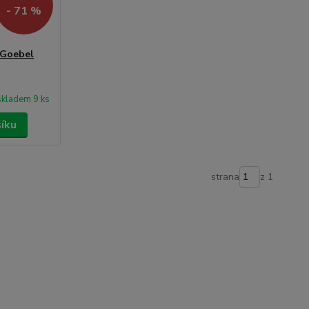
- 71 %
 Goebel
skladem 9 ks
šíku
strana
z 1