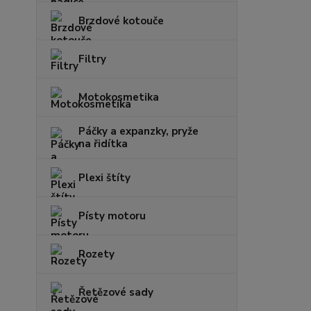
Brzdové kotouče
Filtry
Motokosmetika
Páčky a expanzky, pryže
na řidítka
Plexi štíty
Písty motoru
Rozety
Řetězové sady