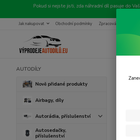
Pokud si nejste jisti, zda náhradní díl pasuje do
Jak nakupovat
Obchodní podmínky
Zpracování objednávk
AUTODÍLY
Úvod
K
Zanec
Kara
Nově přidané produkty
Airbagy, díly
Cena:
Autorádia, příslušenství
Skl
Autosedačky,
příslušenství