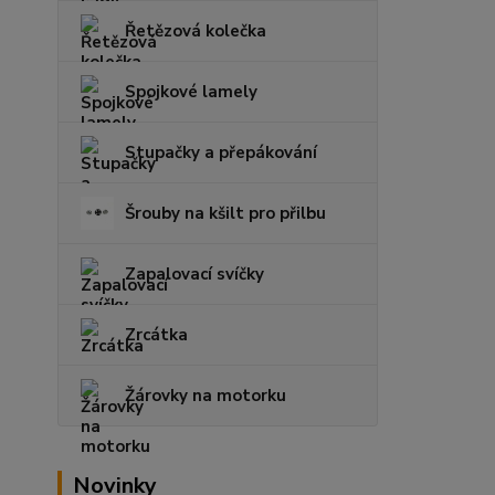
Řetězová kolečka
Spojkové lamely
Stupačky a přepákování
Šrouby na kšilt pro přilbu
Zapalovací svíčky
Zrcátka
Žárovky na motorku
Novinky