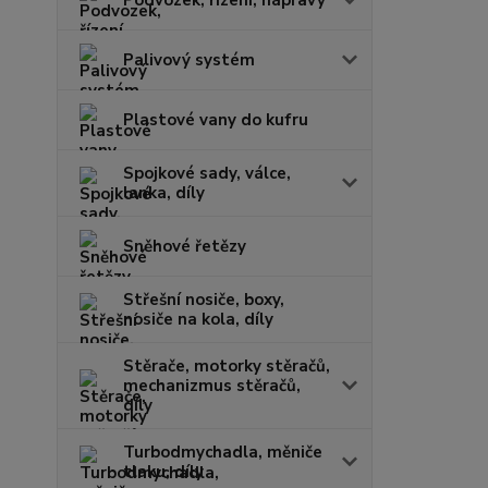
Palivový systém
Plastové vany do kufru
Spojkové sady, válce,
lanka, díly
Sněhové řetězy
Střešní nosiče, boxy,
nosiče na kola, díly
Stěrače, motorky stěračů,
mechanizmus stěračů,
díly
Turbodmychadla, měniče
tlaku, díly