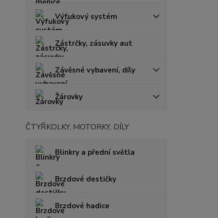
Výfukový systém
Zástrčky, zásuvky aut
Závěsné vybavení, díly
Žárovky
ČTYŘKOLKY, MOTORKY, DÍLY
Blinkry a přední světla
Brzdové destičky
Brzdové hadice