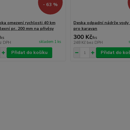
- 63 %
ka omezení rychlosti 40 km
Deska odpadní nádrže vody
lexní pr. 200 mm na přívěsy
pro karavan
300 Kč
/
ks
/
ks
skladem 1 ks
z DPH
248 Kč
bez DPH
Přidat do košíku
Přidat do ko