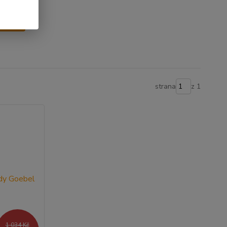
y
strana
z 1
1 034 Kč