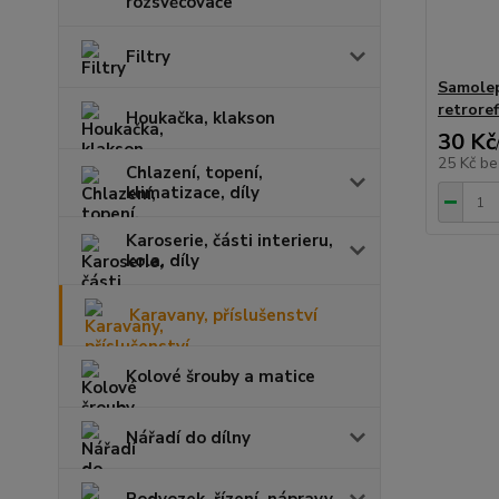
rozsvěcovače
Filtry
Samolep
retroref
Houkačka, klakson
30 Kč
25 Kč
be
Chlazení, topení,
klimatizace, díly
Karoserie, části interieru,
kola, díly
Karavany, příslušenství
Kolové šrouby a matice
Nářadí do dílny
Podvozek, řízení, nápravy