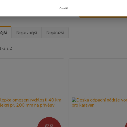
Zavřít
Upřesnit parametr
ější
Nejlevnější
Nejdražší
1-2 z 2
82 Kč