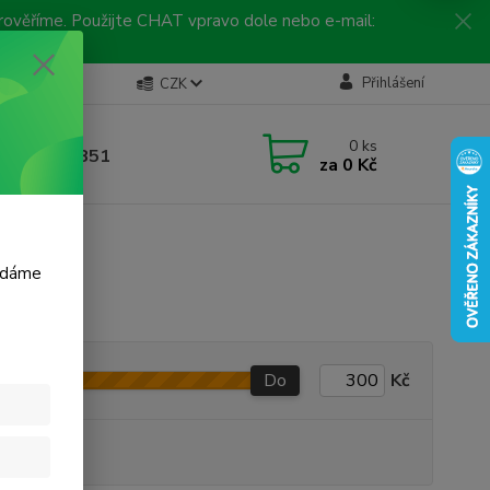
 prověříme. Použijte CHAT vpravo dole nebo e-mail:
Kontakty
Přihlášení
CZK
ická linka
0
ks
 792 217 851
za
0 Kč
, 9-16 hod.)
m dáme
Do
Kč
produkt