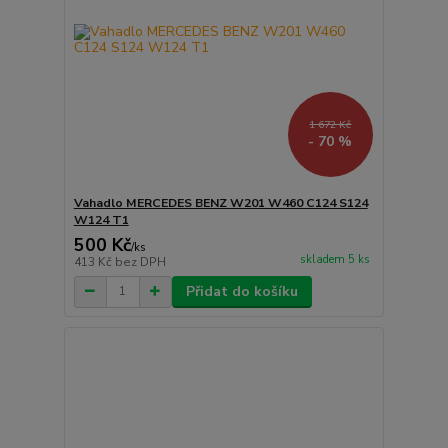
1 672 Kč
- 70 %
Vahadlo MERCEDES BENZ W201 W460 C124 S124
W124 T1
500 Kč
/
ks
skladem 5 ks
413 Kč
bez DPH
Přidat do košíku