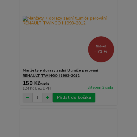
510 Kč
- 71 %
Manžety + dorazy zadní tlumiče perování
RENAULT TWINGO I 1993-2012
150 Kč
/
sada
skladem 3 sada
124 Kč
bez DPH
Přidat do košíku