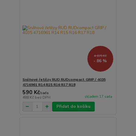
4 105 Kč
- 86 %
Sněhové řetězy RUD RUDcompact GRIP / 4035
4716961 R14 R15 R16 R17 R18
590 Kč
/
sada
skladem 17 sada
488 Kč
bez DPH
Přidat do košíku