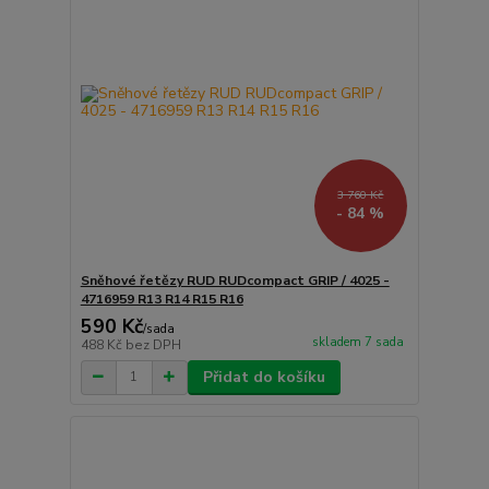
3 760 Kč
- 84 %
Sněhové řetězy RUD RUDcompact GRIP / 4025 -
4716959 R13 R14 R15 R16
590 Kč
/
sada
skladem 7 sada
488 Kč
bez DPH
Přidat do košíku