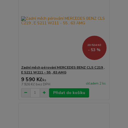
20 524 Kč
- 53 %
Zadní měch pérování MERCEDES BENZ CLS C219 ,
E S211 W211 - 55 , 63 AMG
9 590 Kč
/
ks
skladem 2 ks
7 926 Kč
bez DPH
Přidat do košíku