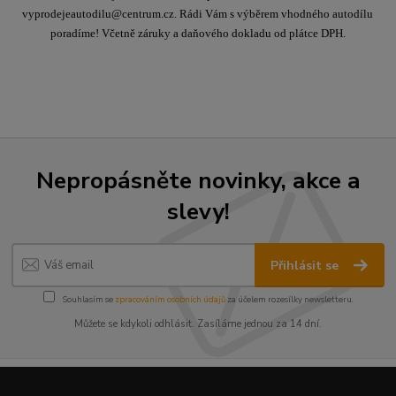
vyprodejeautodilu@centrum.cz. Rádi Vám s výběrem vhodného autodílu
poradíme! Včetně záruky a daňového dokladu od plátce DPH.
Nepropásněte novinky, akce a
slevy!
Přihlásit se
Souhlasím se
zpracováním osobních údajů
za účelem rozesílky newsletteru.
Můžete se kdykoli odhlásit. Zasíláme jednou za 14 dní.