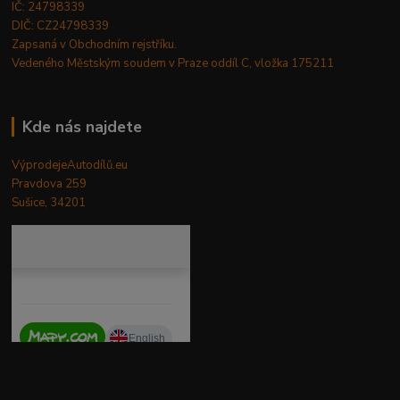
IČ: 24798339
DIČ: CZ24798339
Zapsaná v Obchodním rejstříku.
Vedeného Městským soudem v Praze oddíl C, vložka 175211
Kde nás najdete
VýprodejeAutodílů.eu
Pravdova 259
Sušice, 34201