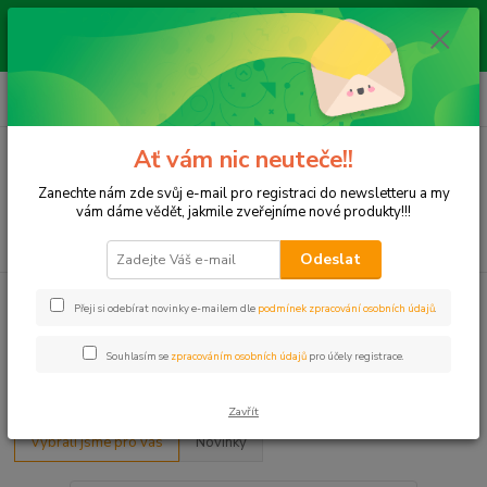
Pokud si nejste jisti, zda náhradní díl pasuje do Vašeho auta, pošlete nám
dotaz s údaji o vozidle, VIN a my Vám to prověříme. Použijte CHAT
vpravo dole nebo e-mail: vyprodejeautodilu@centrum.cz
0
ks
+420 792 217 851
CZK
za
0 Kč
(Po-Pá, 9-16 hod.)
Ať vám nic neuteče!!
Menu
Zanechte nám zde svůj e-mail pro registraci do newsletteru a my
vám dáme vědět, jakmile zveřejníme nové produkty!!!
Hledat
Odeslat
Přeji si odebírat novinky e-mailem dle
podmínek zpracování osobních údajů
.
Souhlasím se
zpracováním osobních údajů
pro účely registrace.
Z naší nabídky
Zavřít
Vybrali jsme pro vás
Novinky