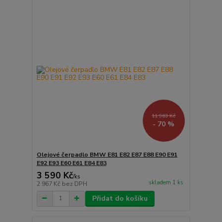
11 963 Kč
- 70 %
Olejové čerpadlo BMW E81 E82 E87 E88 E90 E91
E92 E93 E60 E61 E84 E83
3 590 Kč
/
ks
skladem 1 ks
2 967 Kč
bez DPH
Přidat do košíku