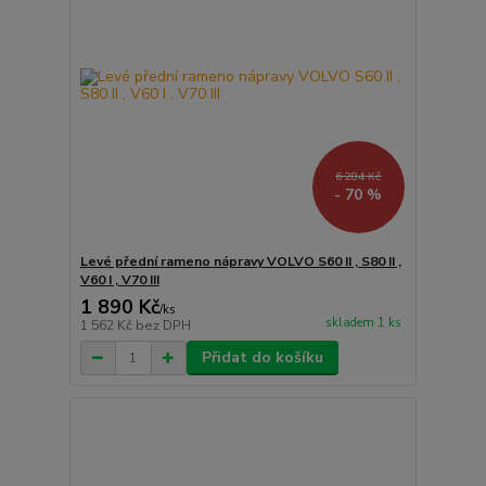
6 284 Kč
- 70 %
Levé přední rameno nápravy VOLVO S60 II , S80 II ,
V60 I , V70 III
1 890 Kč
/
ks
skladem 1 ks
1 562 Kč
bez DPH
Přidat do košíku