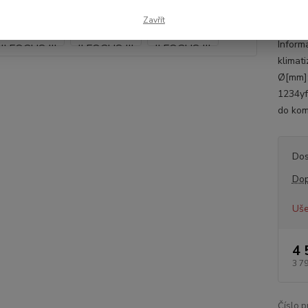
FV4
GV6
Zavřít
Inform
klimat
Ø[mm]:
1234yf
do kom
Dos
Dop
Uše
4 
3 7
Číslo p