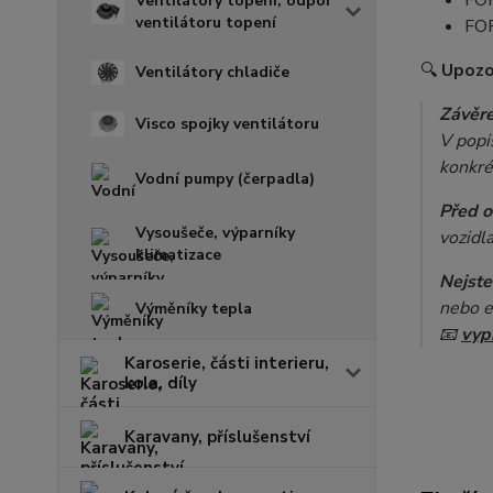
FOR
Ventilátory topení, odpor
ventilátoru topení
FOR
🔍
Upozor
Ventilátory chladiče
Závěre
Visco spojky ventilátoru
V popi
konkré
Vodní pumpy (čerpadla)
Před o
Vysoušeče, výparníky
vozidla
klimatizace
Nejste 
nebo e
Výměníky tepla
📧
vyp
Karoserie, části interieru,
kola, díly
Karavany, příslušenství