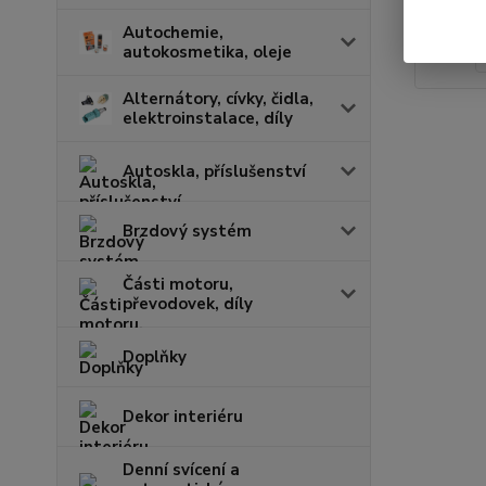
Autochemie,
autokosmetika, oleje
Alternátory, cívky, čidla,
elektroinstalace, díly
Autoskla, příslušenství
Brzdový systém
Části motoru,
převodovek, díly
Doplňky
Dekor interiéru
Denní svícení a