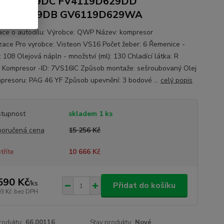
119D629DC FV4119D629DD
119D629DB GV6119D629WA
ace o autodílu: Výrobce: QWP Název: kompresor
izace Pro vyrobce: Visteon VS16 Počet žeber: 6 Řemenice -
 108 Olejová nápln - množství (ml): 130 Chladící látka: R
 Kompresor -ID: 7VS16IC Způsob montaže: sešroubovaný Olej
presoru: PAG 46 YF Způsob upevnění: 3 bodové ...
celý popis
tupnost
skladem 1 ks
oručená cena
15 256 Kč
tříte
10 666 Kč
590 Kč
/
ks
Přidat do košíku
93 Kč
bez DPH
roduktu:
66.00116
Stav produktu:
Nové