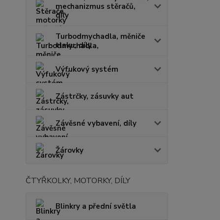
mechanizmus stěračů,
díly
Turbodmychadla, měniče
tlaku, díly
Výfukový systém
Zástrčky, zásuvky aut
Závěsné vybavení, díly
Žárovky
ČTYŘKOLKY, MOTORKY, DÍLY
Blinkry a přední světla