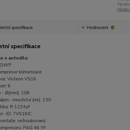
Výrobc
Hlídat 
etní specifikace
Hodnocení
0
tní specifikace
e o autodílu:
: QWP
ompresor klimatizace
bce: Visteon VS16
ber: 6
 - Ø[mm]: 108
ápln - množství (ml): 130
látka: R 1234yf
r -ID: 7VS16IC
ontaže: sešroubovaný
kompresoru: PAG 46 YF