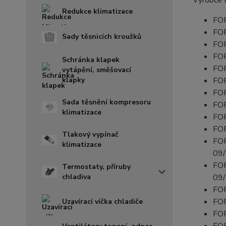
Výrobce 
Redukce klimatizace
FOR
FOR
Sady těsnicích kroužků
FOR
FOR
Schránka klapek
FOR
vytápění, směšovací
klapky
FOR
FOR
Sada těsnění kompresoru
FOR
klimatizace
FOR
FOR
Tlakový vypínač
FOR
klimatizace
09
FOR
Termostaty, příruby
chladiva
09
FO
FOR
Uzavírací víčka chladiče
FOR