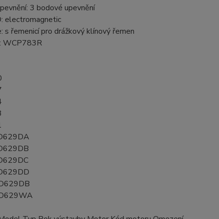
pevnění: 3 bodové upevnění
D: electromagnetic
: s řemenicí pro drážkový klínový řemen
lu: WCP783R
0
7
4
3
1
D629DA
D629DB
D629DC
D629DD
D629DB
9D629WA