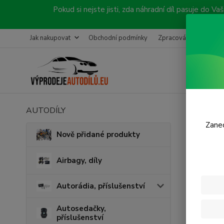
Pokud si nejste jisti, zda náhradní díl pasuje do
Jak nakupovat
Obchodní podmínky
Zpracování objednávk
AUTODÍLY
Úvod
C
Zanec
Komp
Nově přidané produkty
MAX
Airbagy, díly
Novinka
Autorádia, příslušenství
Autosedačky,
příslušenství