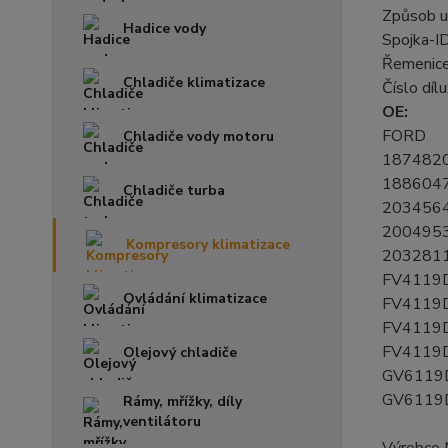
Způsob u
Hadice vody
Spojka-I
Řemenice
Chladiče klimatizace
Číslo dí
OE:
FORD
Chladiče vody motoru
187482
188604
Chladiče turba
203456
200495
Kompresory klimatizace
203281
FV4119
Ovládání klimatizace
FV4119
FV4119
FV4119
Olejový chladiče
GV6119
GV611
Rámy, mřížky, díly
ventilátoru