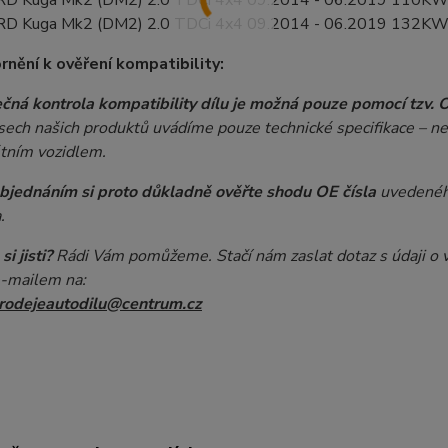
D Kuga Mk2 (DM2) 2.0 TDCi 4x4 09.2014 - 06.2019 110KW
D Kuga Mk2 (DM2) 2.0 TDCi 4x4 09.2014 - 06.2019 132KW
nění k ověření kompatibility:
čná kontrola kompatibility dílu je možná pouze pomocí tzv. OE 
sech našich produktů uvádíme pouze technické specifikace – nelz
tním vozidlem.
bjednáním si proto důkladně ověřte shodu OE čísla
uvedeného
.
si jisti?
Rádi Vám pomůžeme. Stačí nám zaslat dotaz s údaji o v
-mailem na:
rodejeautodilu@centrum.cz