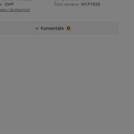
e:
QWP
Číslo výrobce:
WCP783R
cenu / dostupnost
Komentáře
0