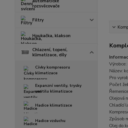
automatické
rozsvěcovače
Filtry
Kompl
Houkačka, klakson
Komple
Chlazení, topení,
klimatizace, díly
Informac
Výrobce
Cívky kompresoru
Název: k
klimatizace
Pro vyro
Počet že
Expanzní ventily, trysky
Řemenice
ventilu klimatizace
Olejová n
Chladící 
Hadice klimatizace
Kompreso
Způsob m
Hadice vzduchu
Olej do 