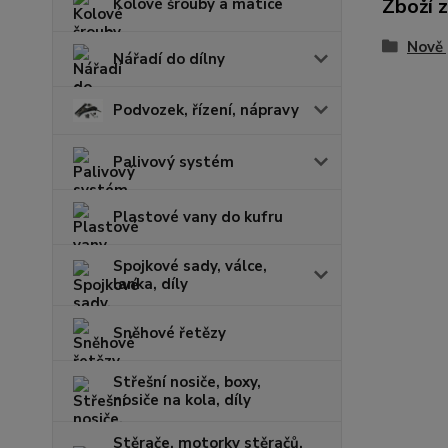
Zboží 
Kolové šrouby a matice
Nově 
Nářadí do dílny
Podvozek, řízení, nápravy
Palivový systém
Plastové vany do kufru
Spojkové sady, válce,
lanka, díly
Sněhové řetězy
Střešní nosiče, boxy,
nosiče na kola, díly
Stěrače, motorky stěračů,