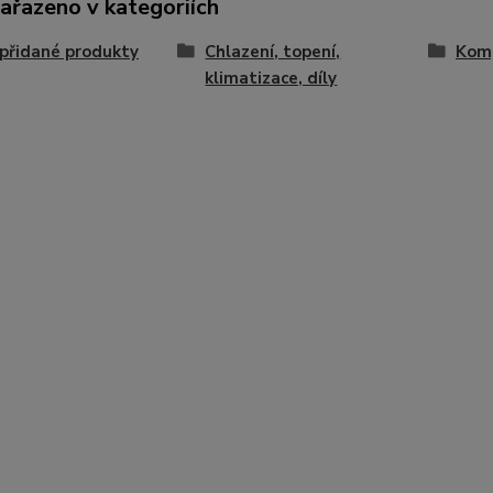
zařazeno v kategoriích
přidané produkty
Chlazení, topení,
Komp
klimatizace, díly