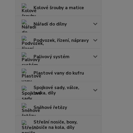
Kolové šrouby a matice
Nářadí do dílny
Podvozek, řízení, nápravy
Palivový systém
Plastové vany do kufru
Spojkové sady, válce,
lanka, díly
Sněhové řetězy
Střešní nosiče, boxy,
nosiče na kola, díly