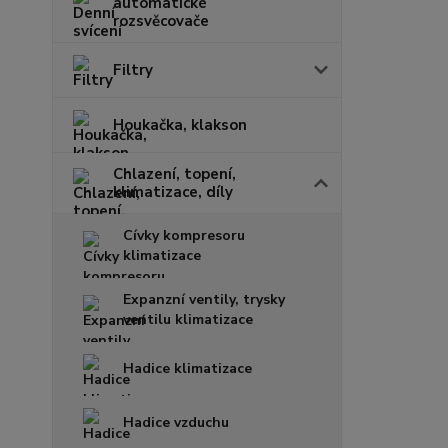
automatické
rozsvěcovače
Filtry
Houkačka, klakson
Chlazení, topení,
klimatizace, díly
Cívky kompresoru
klimatizace
Expanzní ventily, trysky
ventilu klimatizace
Hadice klimatizace
Hadice vzduchu