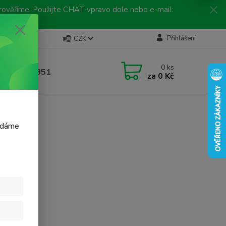
 prověříme. Použijte CHAT vpravo dole nebo e-mail:
Kontakty
Přihlášení
CZK
ická linka
0
ks
 792 217 851
za
0 Kč
, 9-16 hod.)
m dáme