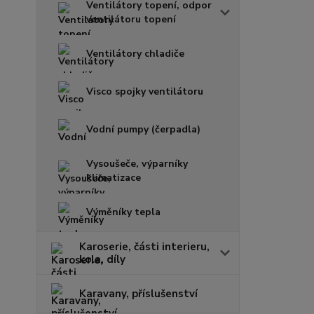
Ventilátory topení, odpor
ventilátoru topení
Ventilátory chladiče
Visco spojky ventilátoru
Vodní pumpy (čerpadla)
Vysoušeče, výparníky
klimatizace
Výměníky tepla
Karoserie, části interieru,
kola, díly
Karavany, příslušenství