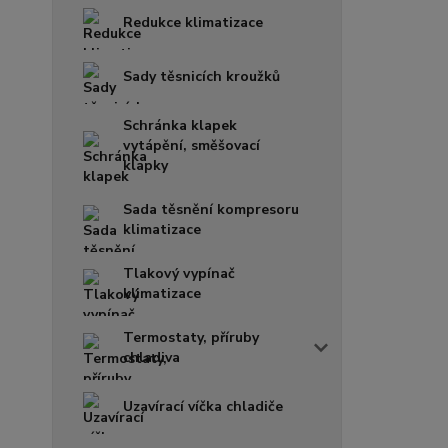
Redukce klimatizace
Sady těsnicích kroužků
Schránka klapek
vytápění, směšovací
klapky
Sada těsnění kompresoru
klimatizace
Tlakový vypínač
klimatizace
Termostaty, příruby
chladiva
Uzavírací víčka chladiče