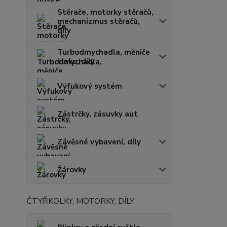
Stěrače, motorky stěračů,
mechanizmus stěračů,
díly
Turbodmychadla, měniče
tlaku, díly
Výfukový systém
Zástrčky, zásuvky aut
Závěsné vybavení, díly
Žárovky
ČTYŘKOLKY, MOTORKY, DÍLY