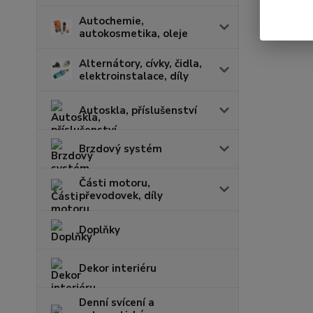
Autochemie,
autokosmetika, oleje
Alternátory, cívky, čidla,
elektroinstalace, díly
Autoskla, příslušenství
Brzdový systém
Části motoru,
převodovek, díly
Doplňky
Dekor interiéru
Denní svícení a