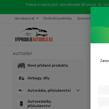
Pokud si nejste jisti, zda náhradní díl pasuje do
Jak nakupovat
Obchodní podmínky
Zpracování objednávk
AUTODÍLY
Úvod
C
Zanec
Ovlá
Nově přidané produkty
V této ka
Airbagy, díly
Autorádia, příslušenství
Autosedačky,
příslušenství