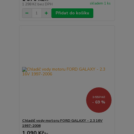
skladem 1 ks
1 298 Kč
bez DPH
Přidat do košíku
3 557 Kč
- 69 %
Chladič vody motoru FORD GALAXY - 2.3 16V
1997-2006
1 090 Kč
/
ks