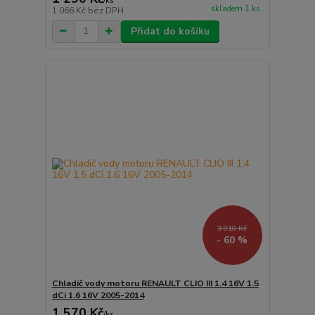
/
ks
skladem 1 ks
1 066 Kč
bez DPH
Přidat do košíku
3 910 Kč
- 60 %
Chladič vody motoru RENAULT CLIO III 1.4 16V 1.5
dCi 1.6 16V 2005-2014
1 570 Kč
/
ks