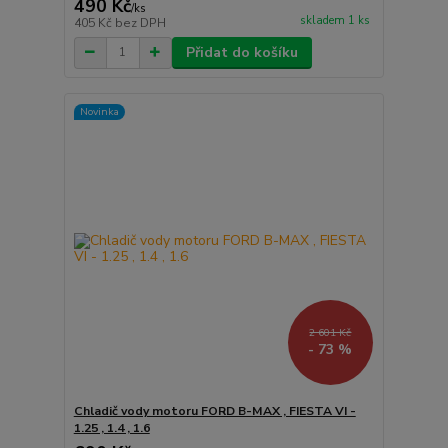
490 Kč
/
ks
skladem 1 ks
405 Kč
bez DPH
Přidat do košíku
Novinka
2 601 Kč
- 73 %
Chladič vody motoru FORD B-MAX , FIESTA VI -
1.25 , 1.4 , 1.6