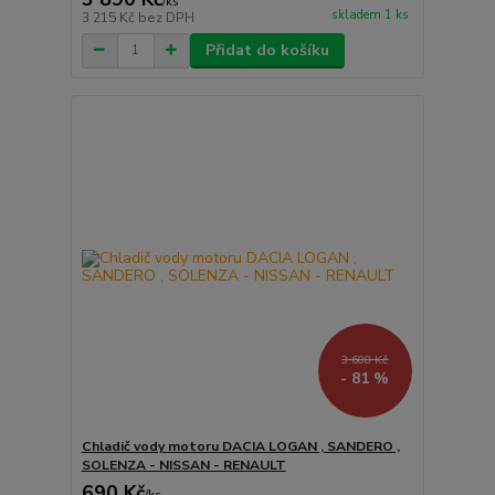
/
ks
skladem 1 ks
3 215 Kč
bez DPH
Přidat do košíku
3 608 Kč
- 81 %
Chladič vody motoru DACIA LOGAN , SANDERO ,
SOLENZA - NISSAN - RENAULT
690 Kč