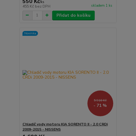
550 Kč
/
ks
skladem 1 ks
455 Kč
bez DPH
Přidat do košíku
Novinka
5 916 Kč
- 71 %
Chladič vody motoru KIA SORENTO II - 2.0 CRDi
2009-2015 - NISSENS