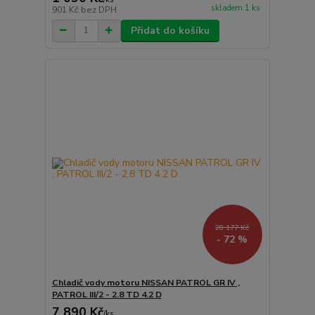
skladem 1 ks
901 Kč
bez DPH
Přidat do košíku
28 177 Kč
- 72 %
Chladič vody motoru NISSAN PATROL GR IV ,
PATROL III/2 - 2.8 TD 4.2 D
7 890 Kč
/
ks