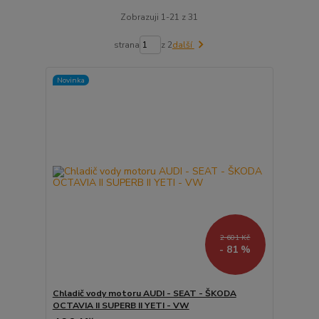
Zobrazuji 1-21 z 31
strana
z 2
další
Novinka
2 601 Kč
- 81 %
Chladič vody motoru AUDI - SEAT - ŠKODA
OCTAVIA II SUPERB II YETI - VW