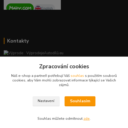
Kontakty
VýprodejeAutodílů.eu
+420 792 217 851
Zpracování cookies
(Po-Pá, 9-16 hod.)
Náš e-shop a partneři potřebují Váš
souhlas
s použitím souborů
vyprodejeautodilu@centrum.cz
cookies, aby Vám mohli zobrazovat informace týkající se Vašich
zájmů.
Souhlasím
Nastavení
Copyright © 2023 - vyprodejeautodilu.eu
Souhlas můžete odmítnout
zde
.
Vytvořeno na
Eshop-rychle.cz