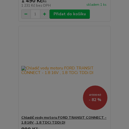
1 490 Kč
/
ks
skladem 1 ks
1 231 Kč
bez DPH
Přidat do košíku
4 906 Kč
- 82 %
Chladič vody motoru FORD TRANSIT CONNECT -
1.8 16V , 1.8 TDCi TDDi DI