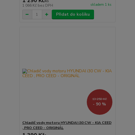
1 290 Kč
/
ks
skladem 1 ks
1 066 Kč
bez DPH
Přidat do košíku
13 258 Kč
- 90 %
Chladič vody motoru HYUNDAI i30 CW - KIA CEED
, PRO CEED - ORIGINÁL