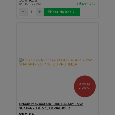
/
ks
skladem 1 ks
818 Kč
bez DPH
Přidat do košíku
3 464 Kč
- 74 %
Chladič vody motoru FORD GALAXY - VW
SHARAN - 2.8 i V6 , 2.8 VR6 HELLA
890 Kč