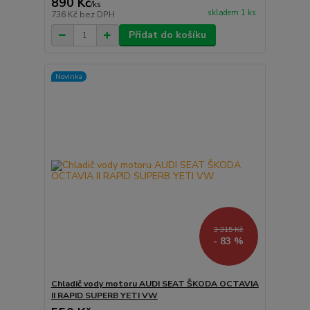
890 Kč
/
ks
skladem 1 ks
736 Kč
bez DPH
Přidat do košíku
Novinka
3 315 Kč
- 83 %
Chladič vody motoru AUDI SEAT ŠKODA OCTAVIA
II RAPID SUPERB YETI VW