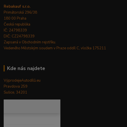
Rebakauf s.r.o.
Primátorská 296/38
180 00 Praha
Česká republika
IČ: 24798339
DIČ: CZ24798339
Zapsaná v Obchodním rejstříku.
Vedeného Městským soudem v Praze oddíl C, vložka 175211
Kde nás najdete
VýprodejeAutodílů.eu
Pravdova 259
Sušice, 34201