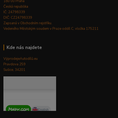
180 00 Praha
Česká republika
IČ: 24798339
DIČ: CZ24798339
Zapsaná v Obchodním rejstříku.
Vedeného Městským soudem v Praze oddíl C, vložka 175211
Kde nás najdete
VýprodejeAutodílů.eu
Pravdova 259
Sušice, 34201