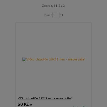
Zobrazuji 1-2 z 2
strana
z 1
Víčko chladiče 39X11 mm - univerzální
50 Kč
/
ks