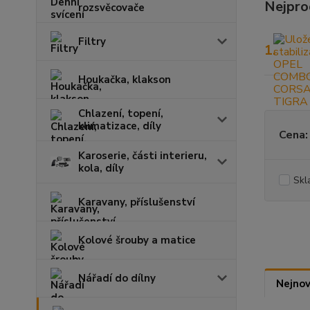
Nejpro
rozsvěcovače
Filtry
1.
Houkačka, klakson
Chlazení, topení,
klimatizace, díly
Cena:
Karoserie, části interieru,
kola, díly
Skl
Karavany, příslušenství
Kolové šrouby a matice
Nářadí do dílny
Nejnov