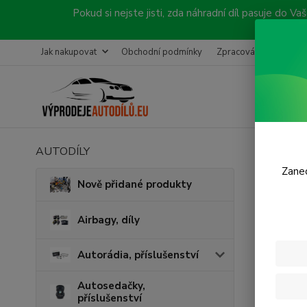
Pokud si nejste jisti, zda náhradní díl pasuje do
Jak nakupovat
Obchodní podmínky
Zpracování objednávk
AUTODÍLY
Úvod
P
Zanec
Podv
Nově přidané produkty
Airbagy, díly
Autorádia, příslušenství
Autosedačky,
příslušenství