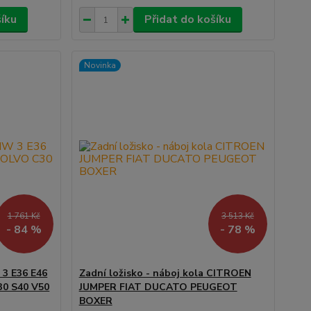
šíku
Přidat do košíku
Novinka
1 761 Kč
3 513 Kč
- 84 %
- 78 %
3 E36 E46
Zadní ložisko - náboj kola CITROEN
30 S40 V50
JUMPER FIAT DUCATO PEUGEOT
BOXER