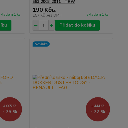
E83 2003-2011 - TRW
190 Kč
/
ks
skladem 1 ks
skladem 1 ks
157 Kč
bez DPH
šíku
Přidat do košíku
Novinka
4 005 Kč
1 444 Kč
- 75 %
- 77 %