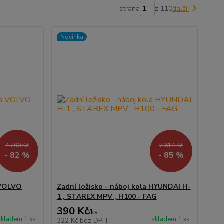
strana
z 110
další
Novinka
4 290 Kč
2 614 Kč
- 82 %
- 85 %
a VOLVO
Zadní ložisko - náboj kola HYUNDAI H-
1 , STAREX MPV , H100 - FAG
390 Kč
/
ks
skladem 1 ks
skladem 1 ks
322 Kč
bez DPH