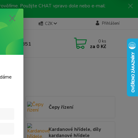
 prověříme. Použijte CHAT vpravo dole nebo e-mail:
Kontakty
Přihlášení
CZK
ická linka
0
ks
 792 217 851
za
0 Kč
, 9-16 hod.)
m dáme
Čepy řízení
uby,
Kardanové hřídele, díly
BS
kardanové hřídele