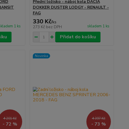
 FORD
Přední ložisko - náboj kola DACIA
RANSIT
DOKKER DUSTER LODGY - RENAULT -
FAG
330 Kč
/
ks
skladem 1 ks
skladem 1 ks
273 Kč
bez DPH
šíku
Přidat do košíku
Novinka
4 201 Kč
4 397 Kč
- 72 %
- 73 %