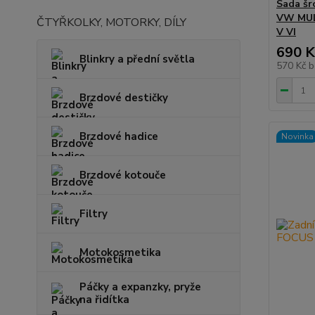
Sada šr
VW MUL
ČTYŘKOLKY, MOTORKY, DÍLY
V VI
690 K
Blinkry a přední světla
570 Kč
b
Brzdové destičky
Brzdové hadice
Novinka
Brzdové kotouče
Filtry
Motokosmetika
Páčky a expanzky, pryže
na řidítka