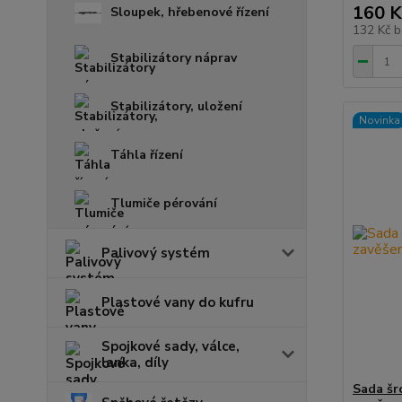
160 K
Sloupek, hřebenové řízení
132 Kč
b
Stabilizátory náprav
Stabilizátory, uložení
Novinka
Táhla řízení
Tlumiče pérování
Palivový systém
Plastové vany do kufru
Spojkové sady, válce,
lanka, díly
Sada šr