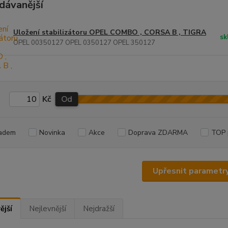
dávanější
Uložení stabilizátoru OPEL COMBO , CORSA B , TIGRA
sk
OPEL 00350127 OPEL 0350127 OPEL 350127
Kč
Od
adem
Novinka
Akce
Doprava ZDARMA
TOP 
Upřesnit parametr
ější
Nejlevnější
Nejdražší