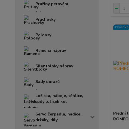
Pružiny pérování
Prachovky
Novinka
Poloosy
Ramena náprav
Silentbloky náprav
Sady dorazů
Ložiska, náboje, těhlice,
sady ložisek kol
Přední 
Servo čerpadla, hadice,
ROMEO -
držáky, díly