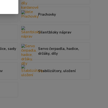
Prachovky
Silentbloky náprav
lice, sady
Servo čerpadla, hadice,
držáky, díly
av
Stabilizátory, uložení