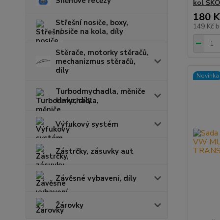
Sněhové řetězy
kol ŠK
180 K
Střešní nosiče, boxy,
149 Kč
b
nosiče na kola, díly
Stěrače, motorky stěračů,
mechanizmus stěračů,
díly
Novinka
Turbodmychadla, měniče
tlaku, díly
Výfukový systém
Zástrčky, zásuvky aut
Závěsné vybavení, díly
Žárovky