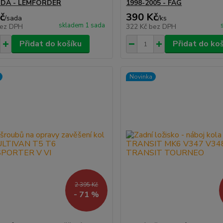
ODA - LEMFÖRDER
1998-2005 - FAG
č
390 Kč
/
sada
/
ks
skladem 1 sada
ez DPH
322 Kč
bez DPH
Přidat do košíku
Přidat do ko
Novinka
2 395 Kč
- 71 %