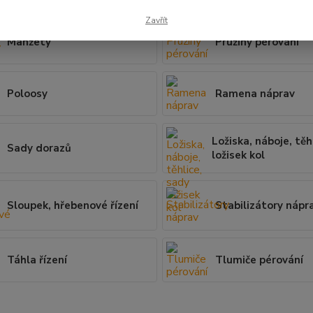
Zavřít
Manžety
Pružiny pérování
Poloosy
Ramena náprav
Ložiska, náboje, těh
Sady dorazů
ložisek kol
Sloupek, hřebenové řízení
Stabilizátory nápr
Táhla řízení
Tlumiče pérování