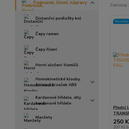
Podvozek, řízení, nápravy
Zobrazuji
Distanční podložky kol
Novinka
Čepy ramen
Čepy řízení
Horní uložení tlumičů
Homokinetické klouby,
Snímací kroužek ABS
Kardanové hřídele, díly
kardanové hřídele
Přední 
TRANSP
Manžety
250 K
207 Kč
b