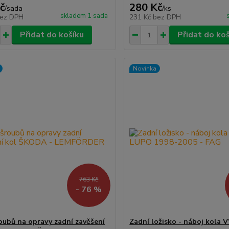
č
280 Kč
/
sada
/
ks
skladem 1 sada
ez DPH
231 Kč
bez DPH
Přidat do košíku
Přidat do ko
Novinka
763 Kč
- 76 %
oubů na opravy zadní zavěšení
Zadní ložisko - náboj kola