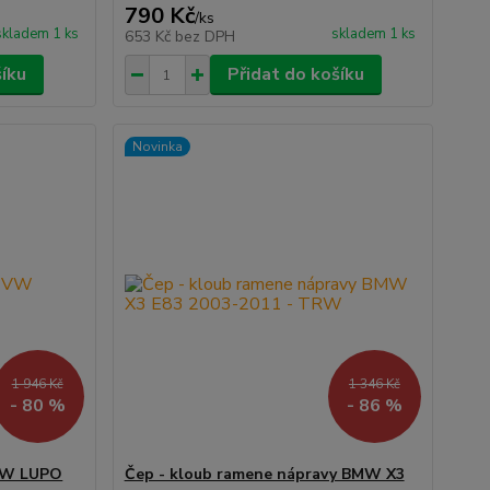
790 Kč
/
ks
skladem 1 ks
skladem 1 ks
653 Kč
bez DPH
šíku
Přidat do košíku
Novinka
1 946 Kč
1 346 Kč
- 80 %
- 86 %
 VW LUPO
Čep - kloub ramene nápravy BMW X3