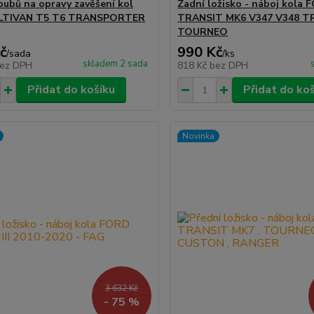
oubů na opravy zavěšení kol
Zadní ložisko - náboj kola
TIVAN T5 T6 TRANSPORTER
TRANSIT MK6 V347 V348 T
TOURNEO
č
990 Kč
/
sada
/
ks
skladem 2 sada
ez DPH
818 Kč
bez DPH
Přidat do košíku
Přidat do ko
Novinka
3 632 Kč
- 75 %