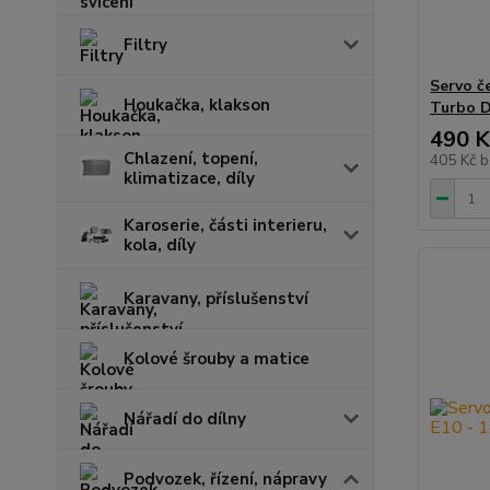
Filtry
Servo č
Houkačka, klakson
Turbo D
490 K
Chlazení, topení,
405 Kč
b
klimatizace, díly
Karoserie, části interieru,
kola, díly
Karavany, příslušenství
Kolové šrouby a matice
Nářadí do dílny
Podvozek, řízení, nápravy