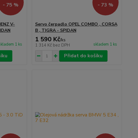
- 75 %
- 73 %
BENZ V-
Servo čerpadlo OPEL COMBO , CORSA
PIDAN
B , TIGRA - SPIDAN
1 590 Kč
/
ks
skladem 1 ks
skladem 1 ks
1 314 Kč
bez DPH
šíku
Přidat do košíku