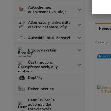
Autochemie,
autokosmetika, oleje
Alternátory, cívky, čidla,
elektroinstalace, díly
Nejnov
Autoskla, příslušenství
Zobrazuji 
Brzdový systém
Novinka
Části motoru,
převodovek, díly
Doplňky
Dekor interiéru
Denní svícení a
automatické
rozsvěcovače