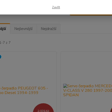
Zavřít
Upřesnit parametr
ější
Nejlevnější
Nejdražší
1-7 z 7
2 976 Kč