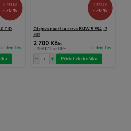
6 423 Kč
9 275 Kč
- 75 %
- 70 %
.0 TiD
Olejová nádržka serva BMW 5 E34 , 7
E32
2 780 Kč
/
ks
skladem 1 ks
skladem 1 ks
2 298 Kč
bez DPH
šíku
Přidat do košíku