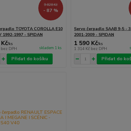
9 828 Kč
- 87 %
čerpadlo TOYOTA COROLLA E10
Servo čerpadlo SAAB 9-5 - 3
2V 1992-1997 - SPIDAN
2001-2009 - SPIDAN
 Kč
1 590 Kč
/
ks
/
ks
skladem 1 ks
č
bez DPH
1 314 Kč
bez DPH
Přidat do košíku
Přidat do ko