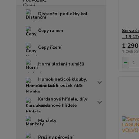
Distanční podložky kol
Čepy ramen
Servo 
- 1.3 1
1 290
Čepy řízení
1 066 K
Horní uložení tlumičů
Homokinetické klouby,
Snímací kroužek ABS
Kardanové hřídele, díly
kardanové hřídele
Manžety
Pružiny pérování