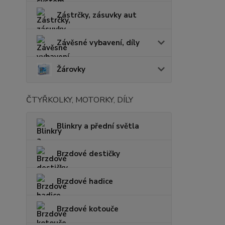
Zástrčky, zásuvky aut
Závěsné vybavení, díly
Žárovky
ČTYŘKOLKY, MOTORKY, DÍLY
Blinkry a přední světla
Brzdové destičky
Brzdové hadice
Brzdové kotouče