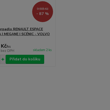
9 905 Kč
- 87 %
čerpadlo RENAULT ESPACE
 I MEGANE I SCÉNIC - VOLVO
 Kč
/
ks
skladem 2 ks
č
bez DPH
Přidat do košíku