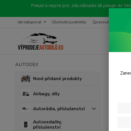
Pokud si nejste jisti, zda náhradní díl pasuje do
Jak nakupovat
Obchodní podmínky
Zpracování objednávk
AUTODÍLY
Úvod
P
Zanec
Serv
Nově přidané produkty
Airbagy, díly
Cena:
Autorádia, příslušenství
Skl
Autosedačky,
příslušenství