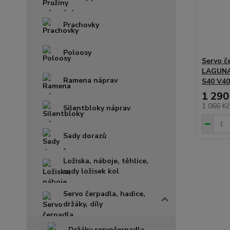
Prachovky
Poloosy
Servo 
LAGUNA
Ramena náprav
S40 V40
1 290
1 066 K
Silentbloky náprav
Sady dorazů
Ložiska, náboje, těhlice,
sady ložisek kol
Servo čerpadla, hadice,
držáky, díly
Držáky servočerpadla