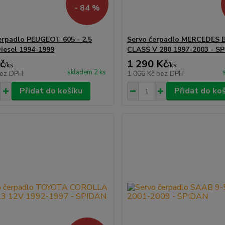
- 84 %
erpadlo PEUGEOT 605 - 2.5
Servo čerpadlo MERCEDES 
iesel 1994-1999
CLASS V 280 1997-2003 - S
č
1 290 Kč
/
ks
/
ks
skladem 2 ks
ez DPH
1 066 Kč
bez DPH
Přidat do košíku
Přidat do ko