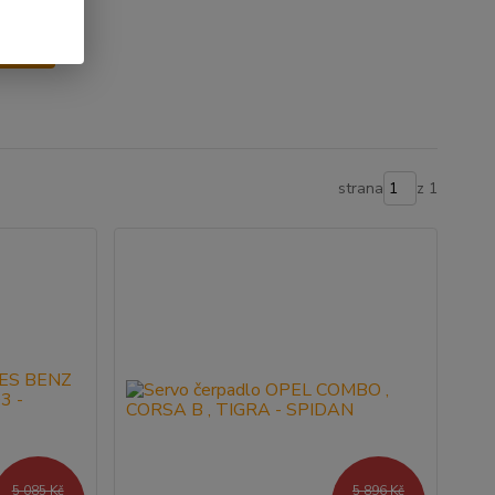
y
strana
z 1
5 085 Kč
5 896 Kč