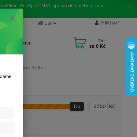
 prověříme. Použijte CHAT vpravo dole nebo e-mail:
Kontakty
Přihlášení
CZK
ická linka
0
ks
 792 217 851
za
0 Kč
, 9-16 hod.)
erpadla, posilovače řízení
m dáme
Do
Kč
produkt