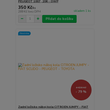
PEUGEOT 1007 , 206 - QWP
350 Kč
/
ks
skladem 1 ks
289 Kč
bez DPH
Přidat do košíku
Novinka
4 636 Kč
- 79 %
Zadní ložisko náboj kola CITROEN JUMPY - FIAT