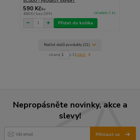
SCUDO - PEUGEOT EXPERT
590 Kč
/
ks
skladem 1 ks
488 Kč
bez DPH
Přidat do košíku
Načíst další produkty (21)
strana
z 11
další
Nepropásněte novinky, akce a
slevy!
Přihlásit se