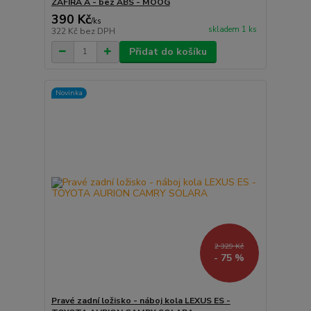
ZAFIRA A - bez ABS - MOOG
390 Kč
/
ks
skladem 1 ks
322 Kč
bez DPH
Přidat do košíku
Novinka
2 329 Kč
- 75 %
Pravé zadní ložisko - náboj kola LEXUS ES -