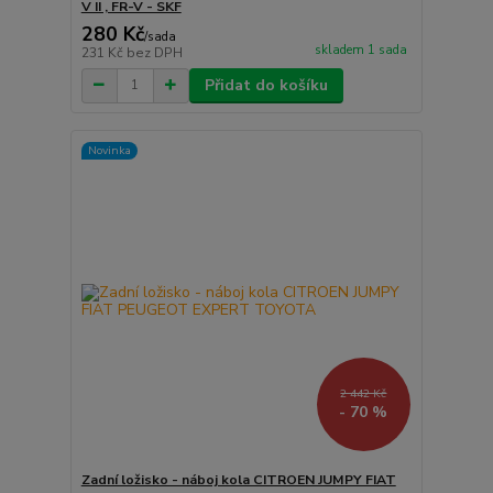
V II , FR-V - SKF
280 Kč
/
sada
skladem 1 sada
231 Kč
bez DPH
Přidat do košíku
Novinka
2 442 Kč
- 70 %
Zadní ložisko - náboj kola CITROEN JUMPY FIAT