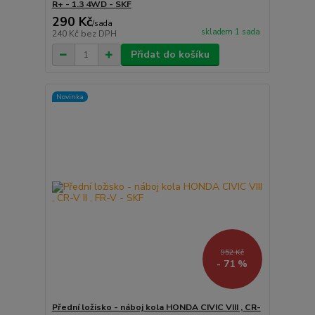
R+ - 1.3 4WD - SKF
290 Kč
/
sada
skladem 1 sada
240 Kč
bez DPH
Přidat do košíku
Novinka
952 Kč
- 71 %
Přední ložisko - náboj kola HONDA CIVIC VIII , CR-