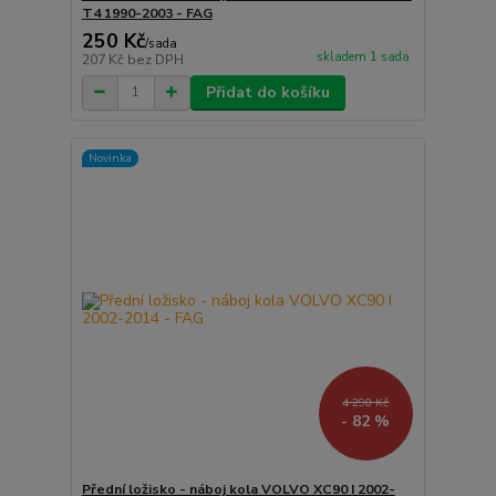
T4 1990-2003 - FAG
250 Kč
/
sada
skladem 1 sada
207 Kč
bez DPH
Přidat do košíku
Novinka
4 290 Kč
- 82 %
Přední ložisko - náboj kola VOLVO XC90 I 2002-