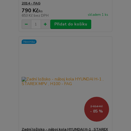
2014 - FAG
790 Kč
/
ks
skladem 1 ks
653 Kč
bez DPH
Přidat do košíku
Novinka
2 614 Kč
- 85 %
Zadní ložisko - náboj kola HYUNDAI H-1 , STAREX