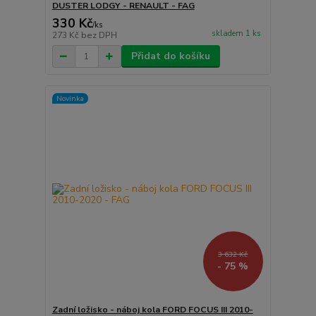
DUSTER LODGY - RENAULT - FAG
330 Kč
/
ks
skladem 1 ks
273 Kč
bez DPH
Přidat do košíku
Novinka
3 632 Kč
- 75 %
Zadní ložisko - náboj kola FORD FOCUS III 2010-