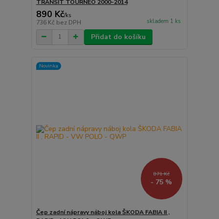
TRANSIT TOURNEO 2000-2014
890 Kč
/
ks
skladem 1 ks
736 Kč
bez DPH
Přidat do košíku
Novinka
871 Kč
- 75 %
Čep zadní nápravy náboj kola ŠKODA FABIA II ,