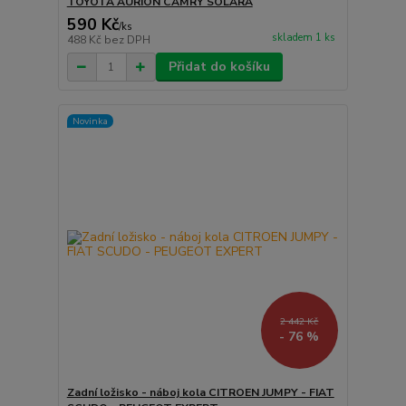
TOYOTA AURION CAMRY SOLARA
590 Kč
/
ks
skladem 1 ks
488 Kč
bez DPH
Přidat do košíku
Novinka
2 442 Kč
- 76 %
Zadní ložisko - náboj kola CITROEN JUMPY - FIAT