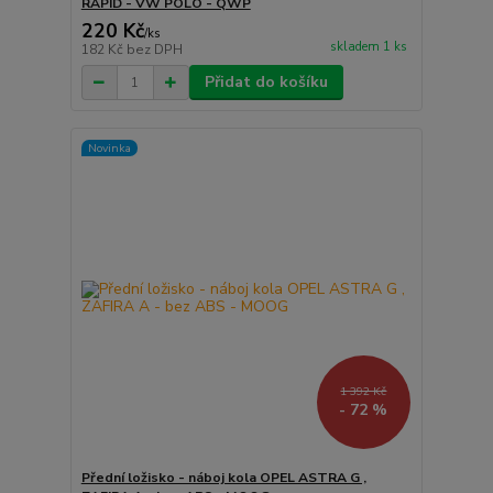
RAPID - VW POLO - QWP
220 Kč
/
ks
skladem 1 ks
182 Kč
bez DPH
Přidat do košíku
Novinka
1 392 Kč
- 72 %
Přední ložisko - náboj kola OPEL ASTRA G ,