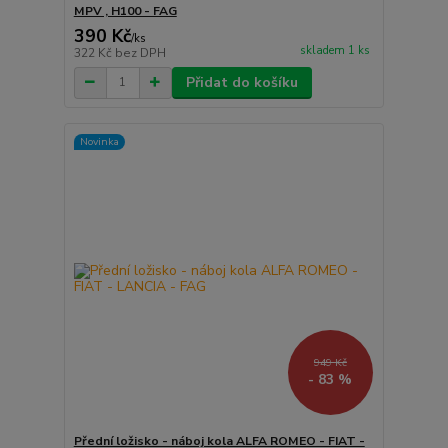
MPV , H100 - FAG
390 Kč
/
ks
skladem 1 ks
322 Kč
bez DPH
Přidat do košíku
Novinka
949 Kč
- 83 %
Přední ložisko - náboj kola ALFA ROMEO - FIAT -