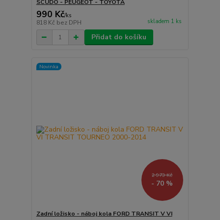
SCUDO - PEUGEOT - TOYOTA
990 Kč
/
ks
skladem 1 ks
818 Kč
bez DPH
Přidat do košíku
Novinka
2 973 Kč
- 70 %
Zadní ložisko - náboj kola FORD TRANSIT V VI