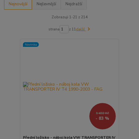
Nejnovější
Nejlevnější
Nejdražší
Zobrazuji 1-21 z 214
strana
z 11
další
Novinka
1 432 Kč
- 83 %
Přední ložisko - náboj kola VW TRANSPORTER IV