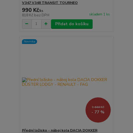
V347 V348 TRANSIT TOURNEO
990 Kč
/
ks
skladem 1 ks
818 Kč
bez DPH
Přidat do košíku
Novinka
1 444 Kč
- 77 %
Přední ložisko - náboj kola DACIA DOKKER