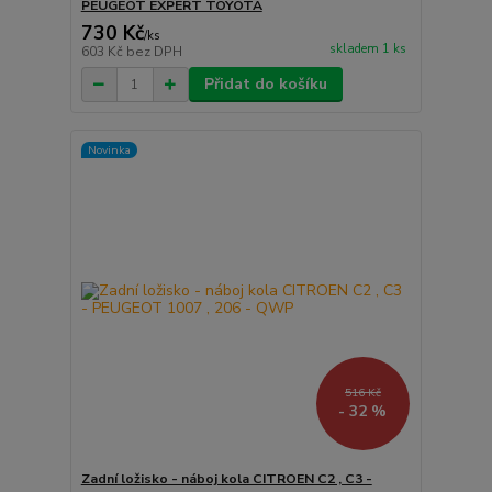
PEUGEOT EXPERT TOYOTA
730 Kč
/
ks
skladem 1 ks
603 Kč
bez DPH
Přidat do košíku
Novinka
516 Kč
- 32 %
Zadní ložisko - náboj kola CITROEN C2 , C3 -