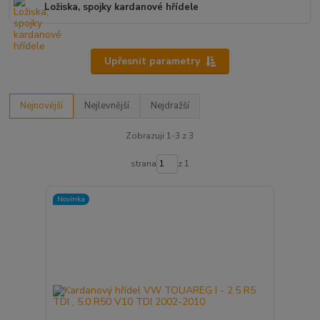
Ložiska, spojky kardanové hřídele
Upřesnit parametry
Nejnovější
Nejlevnější
Nejdražší
Zobrazuji 1-3 z 3
strana
z 1
Novinka