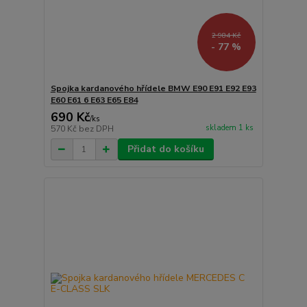
2 984 Kč
- 77 %
Spojka kardanového hřídele BMW E90 E91 E92 E93
E60 E61 6 E63 E65 E84
690 Kč
/
ks
skladem 1 ks
570 Kč
bez DPH
Přidat do košíku