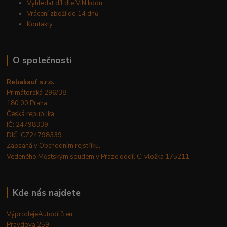
Vyhledat díl dle VIN kódu
Vrácení zboží do 14 dnů
Kontakty
O společnosti
Rebakauf s.r.o.
Primátorská 296/38
180 00 Praha
Česká republika
IČ: 24798339
DIČ: CZ24798339
Zapsaná v Obchodním rejstříku.
Vedeného Městským soudem v Praze oddíl C, vložka 175211
Kde nás najdete
VýprodejeAutodílů.eu
Pravdova 259