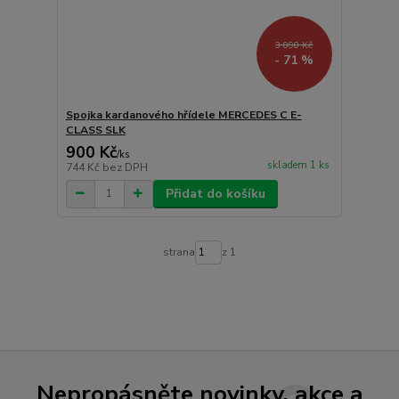
3 090 Kč
- 71 %
Spojka kardanového hřídele MERCEDES C E-
CLASS SLK
900 Kč
/
ks
skladem 1 ks
744 Kč
bez DPH
Přidat do košíku
strana
z 1
Nepropásněte novinky, akce a