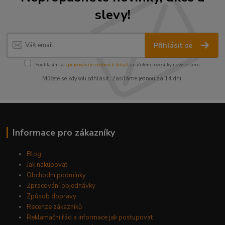
slevy!
Přihlásit se
Souhlasím se
zpracováním osobních údajů
za účelem rozesílky newsletteru.
Můžete se kdykoli odhlásit. Zasíláme jednou za 14 dní.
Informace pro zákazníky
Blog
Jak nakupovat
Obchodní podmínky
Zpracování objednávky
Způsob dopravy
Recenze zákazníků
Reklamační řád a informace jak postupovat