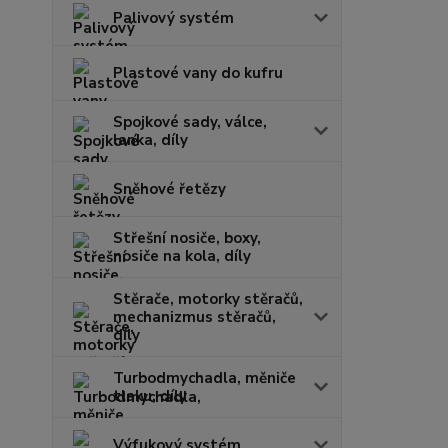
Palivový systém
Plastové vany do kufru
Spojkové sady, válce,
lanka, díly
Sněhové řetězy
Střešní nosiče, boxy,
nosiče na kola, díly
Stěrače, motorky stěračů,
mechanizmus stěračů,
díly
Turbodmychadla, měniče
tlaku, díly
Výfukový systém