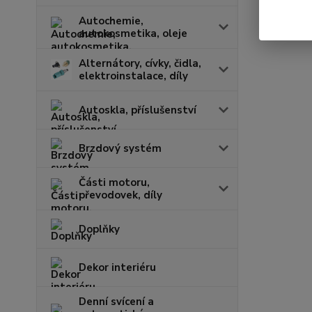
Autochemie,
autokosmetika, oleje
Alternátory, cívky, čidla,
elektroinstalace, díly
Autoskla, příslušenství
Brzdový systém
Části motoru,
převodovek, díly
Doplňky
Dekor interiéru
Denní svícení a