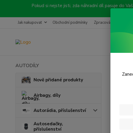
Pokud si nejste jisti, zda náhradní díl pasuje do
Jak nakupovat
Obchodní podmínky
Zpracování objednávk
AUTODÍLY
Úvod
P
Zanec
Držá
Nově přidané produkty
V této ka
Airbagy, díly
Autorádia, příslušenství
Autosedačky,
příslušenství