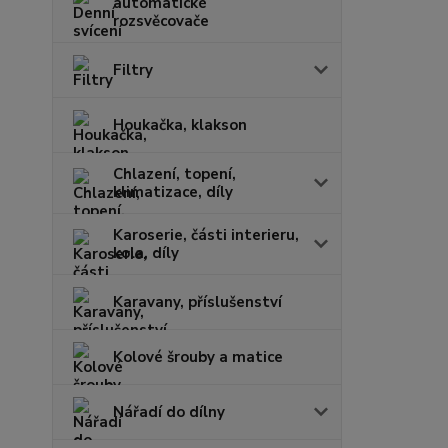
automatické
rozsvěcovače
Filtry
Houkačka, klakson
Chlazení, topení,
klimatizace, díly
Karoserie, části interieru,
kola, díly
Karavany, příslušenství
Kolové šrouby a matice
Nářadí do dílny