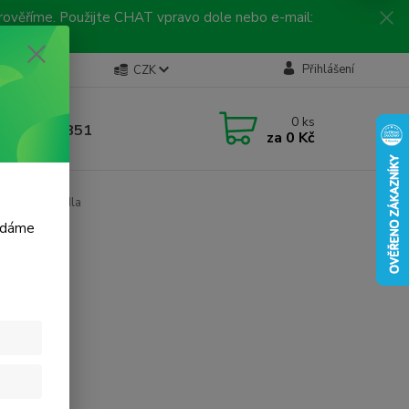
 prověříme. Použijte CHAT vpravo dole nebo e-mail:
Kontakty
Přihlášení
CZK
ická linka
0
ks
 792 217 851
za
0 Kč
, 9-16 hod.)
 servočerpadla
m dáme