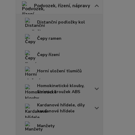
Podvozek, řízení, nápravy
Distanční podložky kol
Čepy ramen
Čepy řízení
Horní uložení tlumičů
Homokinetické klouby,
Snímací kroužek ABS
Kardanové hřídele, díly
kardanové hřídele
Manžety