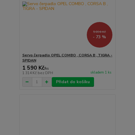
5 896 Kč
- 73 %
Servo čerpadlo OPEL COMBO , CORSA B , TIGRA -
SPIDAN
1 590 Kč
/
ks
skladem 1 ks
1 314 Kč
bez DPH
Přidat do košíku