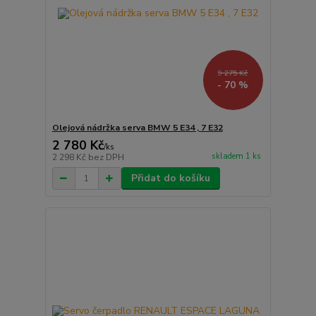
9 275 Kč
- 70 %
Olejová nádržka serva BMW 5 E34 , 7 E32
2 780 Kč
/
ks
skladem 1 ks
2 298 Kč
bez DPH
Přidat do košíku