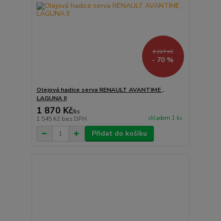
6 227 Kč
- 70 %
Olejová hadice serva RENAULT AVANTIME ,
LAGUNA II
1 870 Kč
/
ks
skladem 1 ks
1 545 Kč
bez DPH
Přidat do košíku