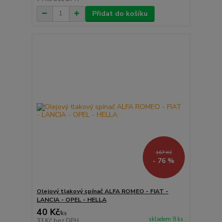
Přidat do košíku
167 Kč
- 76 %
Olejový tlakový spínač ALFA ROMEO - FIAT -
LANCIA - OPEL - HELLA
40 Kč
/
ks
skladem 9 ks
33 Kč
bez DPH