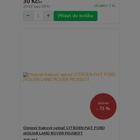
30 Kč
/
ks
skladem 2 ks
25 Kč
bez DPH
Přidat do košíku
223 Kč
- 73 %
Olejový tlakový spínač CITROEN FIAT FORD
JAGUAR LAND ROVER PEUGEOT