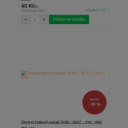
40 Kč
/
ks
skladem 2 ks
33 Kč
bez DPH
Přidat do košíku
151 Kč
- 80 %
Olejový tlakový spínač AUDI - SEAT - VW - ERA