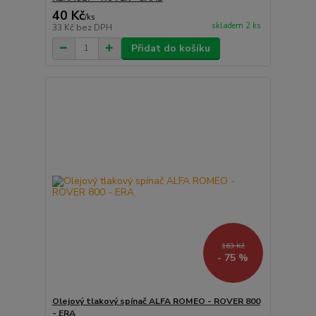
40 Kč
/
ks
skladem 2 ks
33 Kč
bez DPH
Přidat do košíku
163 Kč
- 75 %
Olejový tlakový spínač ALFA ROMEO - ROVER 800
- ERA