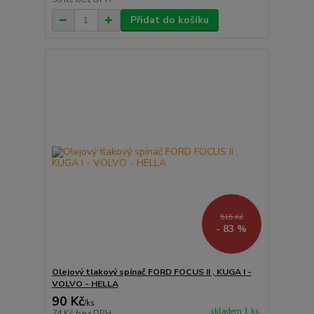
Přidat do košíku
515 Kč
- 83 %
Olejový tlakový spínač FORD FOCUS II , KUGA I -
VOLVO - HELLA
90 Kč
/
ks
skladem 1 ks
74 Kč
bez DPH