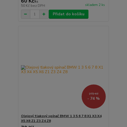
60 Kč
/
ks
skladem 2 ks
50 Kč
bez DPH
Přidat do košíku
272 Kč
- 74 %
Olejový tlakový spínač BMW 1 3 5 6 7 8 X1 X3 X4
X5 X6 Z1 Z3 Z4 Z8