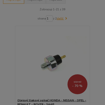
Zobrazuji 1-21 z 39
strana
z 2
další
132 Kč
- 70 %
Olejový tlakový spínač HONDA - NISSAN - OPEL -
RENAULT - ROVER - SAAB