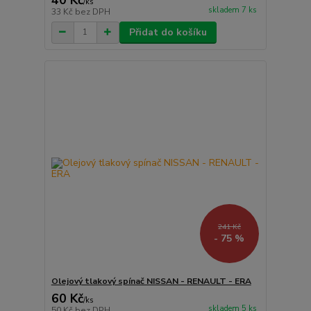
/
ks
skladem 7 ks
33 Kč
bez DPH
Přidat do košíku
241 Kč
- 75 %
Olejový tlakový spínač NISSAN - RENAULT - ERA
60 Kč
/
ks
skladem 5 ks
50 Kč
bez DPH