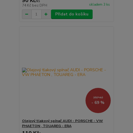
90 Kč
/
ks
skladem 3 ks
74 Kč
bez DPH
Přidat do košíku
357 Kč
- 69 %
Olejový tlakový spínač AUDI - PORSCHE - VW
PHAETON , TOUAREG - ERA