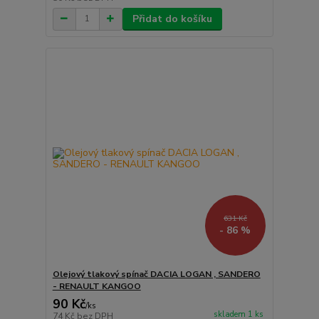
Přidat do košíku
631 Kč
- 86 %
Olejový tlakový spínač DACIA LOGAN , SANDERO
- RENAULT KANGOO
90 Kč
/
ks
skladem 1 ks
74 Kč
bez DPH