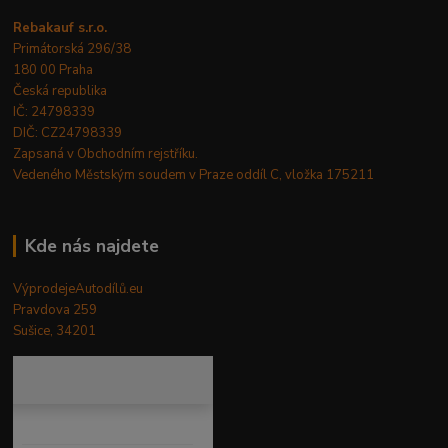
Rebakauf s.r.o.
Primátorská 296/38
180 00 Praha
Česká republika
IČ: 24798339
DIČ: CZ24798339
Zapsaná v Obchodním rejstříku.
Vedeného Městským soudem v Praze oddíl C, vložka 175211
Kde nás najdete
VýprodejeAutodílů.eu
Pravdova 259
Sušice, 34201