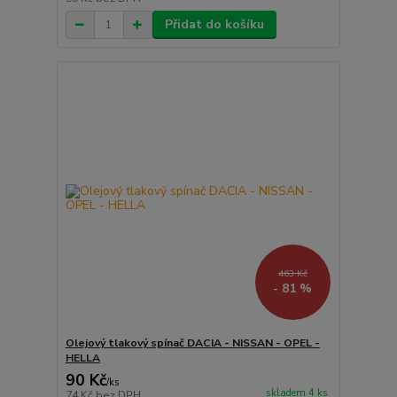
Přidat do košíku
463 Kč
- 81 %
Olejový tlakový spínač DACIA - NISSAN - OPEL -
HELLA
90 Kč
/
ks
skladem 4 ks
74 Kč
bez DPH