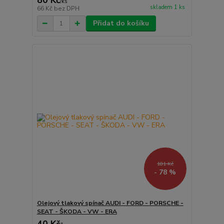
80 Kč
/
ks
skladem 1 ks
66 Kč
bez DPH
Přidat do košíku
181 Kč
- 78 %
Olejový tlakový spínač AUDI - FORD - PORSCHE -
SEAT - ŠKODA - VW - ERA
40 Kč