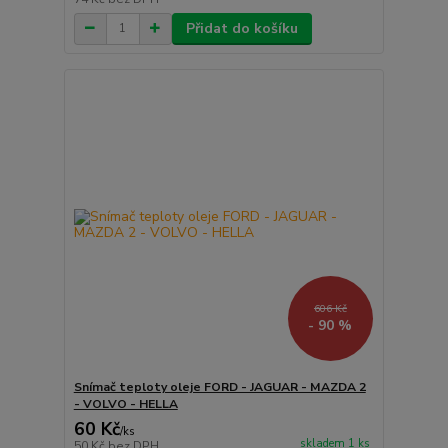
Přidat do košíku
606 Kč
- 90 %
Snímač teploty oleje FORD - JAGUAR - MAZDA 2
- VOLVO - HELLA
60 Kč
/
ks
skladem 1 ks
50 Kč
bez DPH