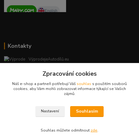
Kontakty
VýprodejeAutodílů.eu
+420 792 217 851
Zpracování cookies
(Po-Pá, 9-16 hod.)
Náš e-shop a partneři potřebují Váš
souhlas
s použitím souborů
vyprodejeautodilu@centrum.cz
cookies, aby Vám mohli zobrazovat informace týkající se Vašich
zájmů.
Souhlasím
Nastavení
Copyright © 2023 - vyprodejeautodilu.eu
Souhlas můžete odmítnout
zde
.
Vytvořeno na
Eshop-rychle.cz