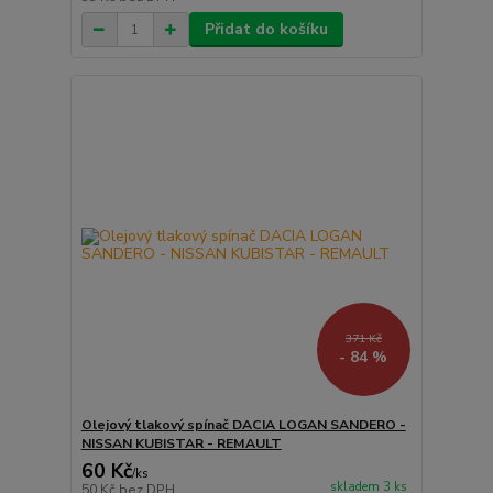
Přidat do košíku
371 Kč
- 84 %
Olejový tlakový spínač DACIA LOGAN SANDERO -
NISSAN KUBISTAR - REMAULT
60 Kč
/
ks
skladem 3 ks
50 Kč
bez DPH