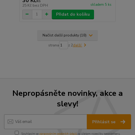
30 Kč
/
ks
skladem 5 ks
25 Kč
bez DPH
Přidat do košíku
Načíst další produkty (18)
strana
z 2
další
Nepropásněte novinky, akce a
slevy!
Přihlásit se
Souhlasím se
zpracováním osobních údajů
za účelem rozesílky newsletteru.