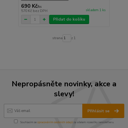
690 Kč
/
ks
skladem 1 ks
570 Kč
bez DPH
Přidat do košíku
strana
z 1
Nepropásněte novinky, akce a
slevy!
Přihlásit se
Souhlasím se
zpracováním osobních údajů
za účelem rozesílky newsletteru.