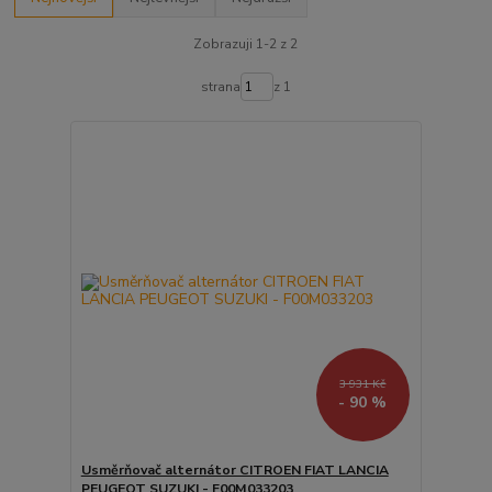
Zobrazuji 1-2 z 2
strana
z 1
3 931 Kč
- 90 %
Usměrňovač alternátor CITROEN FIAT LANCIA
PEUGEOT SUZUKI - F00M033203