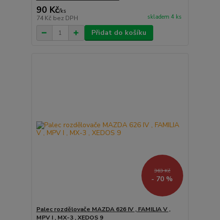
90 Kč
/
ks
skladem 4 ks
74 Kč
bez DPH
Přidat do košíku
363 Kč
- 70 %
Palec rozdělovače MAZDA 626 IV , FAMILIA V ,
MPV I , MX-3 , XEDOS 9