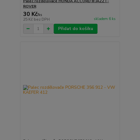
Palec rozdělovače HONDA ACCORD III JAZZ I -
ROVER
30 Kč
/
ks
skladem 6 ks
25 Kč
bez DPH
Přidat do košíku