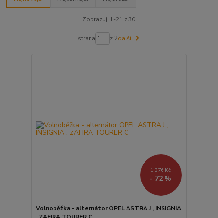
Zobrazuji 1-21 z 30
strana
z 2
další
1 376 Kč
- 72 %
Volnoběžka - alternátor OPEL ASTRA J , INSIGNIA
, ZAFIRA TOURER C