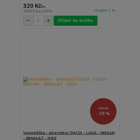
320 Kč
/
ks
skladem 1 ks
264 Kč
bez DPH
Přidat do košíku
786 Kč
- 59 %
Volnoběžka - alternátor DACIA - LADA - NISSAN
- RENAULT - IVEG