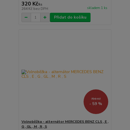
320 Kč
/
ks
skladem 1 ks
264 Kč
bez DPH
Přidat do košíku
786 Kč
- 59 %
Volnoběžka - alternátor MERCEDES BENZ CLS , E ,
G , GL , M , R , S