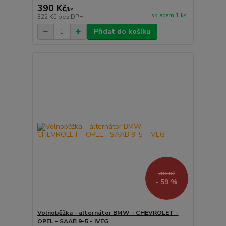
390 Kč
/
ks
skladem 1 ks
322 Kč
bez DPH
Přidat do košíku
786 Kč
- 59 %
Volnoběžka - alternátor BMW - CHEVROLET -
OPEL - SAAB 9-5 - IVEG