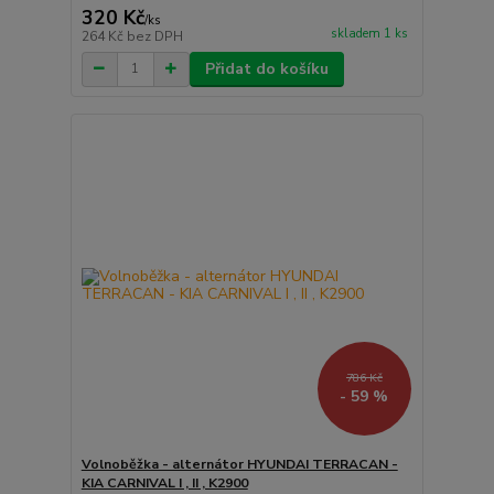
320 Kč
/
ks
skladem 1 ks
264 Kč
bez DPH
Přidat do košíku
786 Kč
- 59 %
Volnoběžka - alternátor HYUNDAI TERRACAN -
KIA CARNIVAL I , II , K2900