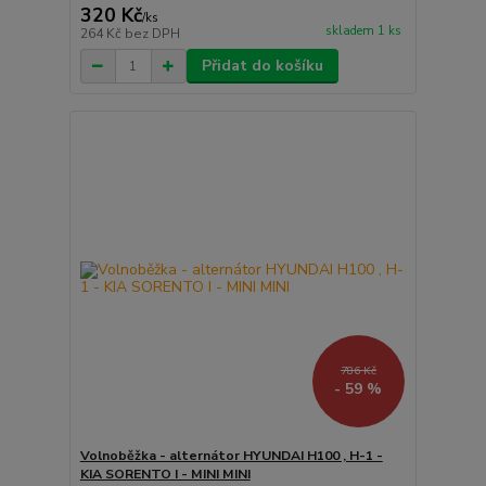
320 Kč
/
ks
skladem 1 ks
264 Kč
bez DPH
Přidat do košíku
786 Kč
- 59 %
Volnoběžka - alternátor HYUNDAI H100 , H-1 -
KIA SORENTO I - MINI MINI