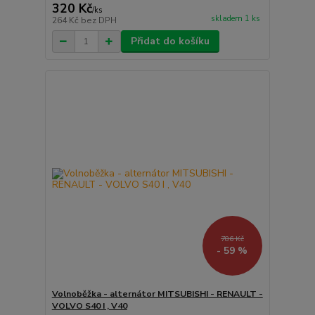
320 Kč
/
ks
skladem 1 ks
264 Kč
bez DPH
Přidat do košíku
786 Kč
- 59 %
Volnoběžka - alternátor MITSUBISHI - RENAULT -
VOLVO S40 I , V40