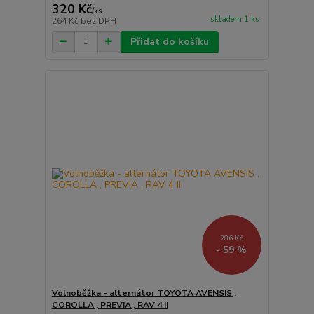
320 Kč
/
ks
skladem 1 ks
264 Kč
bez DPH
Přidat do košíku
786 Kč
- 59 %
Volnoběžka - alternátor TOYOTA AVENSIS ,
COROLLA , PREVIA , RAV 4 II