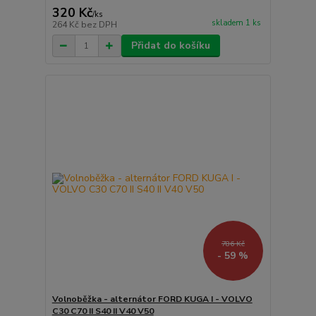
320 Kč
/
ks
skladem 1 ks
264 Kč
bez DPH
Přidat do košíku
786 Kč
- 59 %
Volnoběžka - alternátor FORD KUGA I - VOLVO
C30 C70 II S40 II V40 V50