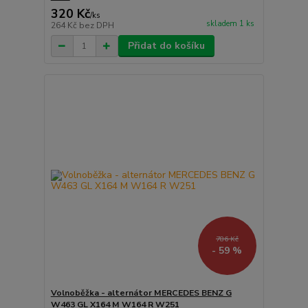
320 Kč
/
ks
skladem 1 ks
264 Kč
bez DPH
Přidat do košíku
786 Kč
- 59 %
Volnoběžka - alternátor MERCEDES BENZ G
W463 GL X164 M W164 R W251