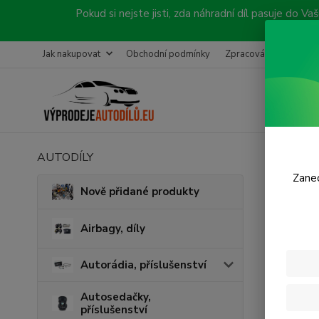
Pokud si nejste jisti, zda náhradní díl pasuje do
Jak nakupovat
Obchodní podmínky
Zpracování objednávk
AUTODÍLY
Úvod
A
Zanec
Sním
Nově přidané produkty
Airbagy, díly
Cena:
Autorádia, příslušenství
Skl
Autosedačky,
příslušenství