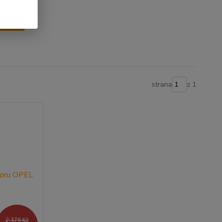
y
strana
z 1
2 376 Kč