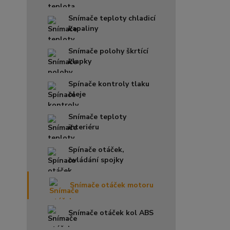
Snímače teploty chladicí
kapaliny
Snímače polohy škrtící
klapky
Spínače kontroly tlaku
oleje
Snímače teploty
interiéru
Spínače otáček,
ovládání spojky
Snímače otáček motoru
Snímače otáček kol ABS