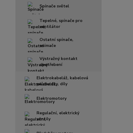
Spínače světel
Tepelné, spínače pro
ventilátor
Ostatní spínače,
snímače
Výstražný kontakt
opotřebení
Elektrokabeláž, kabelová
průchodky, díly
Elektromotory
Regulační, elektrický
ventily