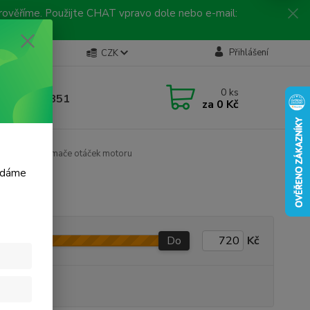
 prověříme. Použijte CHAT vpravo dole nebo e-mail:
Kontakty
Přihlášení
CZK
ická linka
0
ks
 792 217 851
za
0 Kč
, 9-16 hod.)
ínače
Snímače otáček motoru
m dáme
Do
Kč
produkt