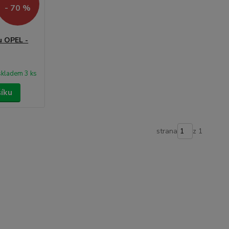
- 70 %
u OPEL -
skladem 3 ks
šíku
strana
z 1