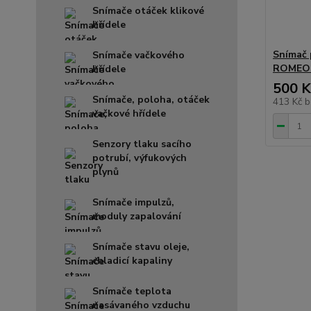
Snímače otáček klikové
hřídele
Snímač 
Snímače vačkového
ROMEO 
hřídele
500 K
Snímače, poloha, otáček
413 Kč
b
vačkové hřídele
Senzory tlaku sacího
potrubí, výfukových
plynů
Snímače impulzů,
moduly zapalování
Snímače stavu oleje,
chladicí kapaliny
Snímače teplota
nasávaného vzduchu