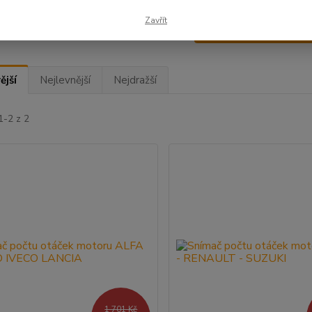
Zavřít
Upřesnit parametr
ější
Nejlevnější
Nejdražší
1-2 z 2
1 701 Kč