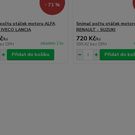
- 71 %
počtu otáček motoru ALFA
Snímač počtu otáček motor
IVECO LANCIA
RENAULT - SUZUKI
č
720 Kč
/
ks
/
ks
skladem 2 ks
ez DPH
595 Kč
bez DPH
Přidat do košíku
Přidat do ko