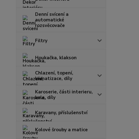
Denní svícení a
automatické
rozsvěcovače
Filtry
Houkačka, klakson
Chlazení, topení,
klimatizace, díly
Karoserie, části interieru,
kola, díly
Karavany, příslušenství
Kolové šrouby a matice