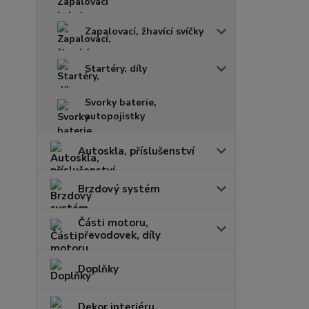
Zapalovací, žhavící svíčky
Startéry, díly
Svorky baterie,
autopojistky
Autoskla, příslušenství
Brzdový systém
Části motoru,
převodovek, díly
Doplňky
Dekor interiéru