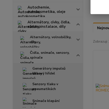
Autochemie,
autokosmetika, oleje
Alternátory, cívky, čidla,
elektroinstalace, díly
Nejnov
Alternátory, volnoběžky,
Zobrazuji 
díly
Čidla, snímače, senzory,
spínače
Generátory impulsů
klikový hřídel
Senzory tlaku v
pneumatikách
Snímače klepání