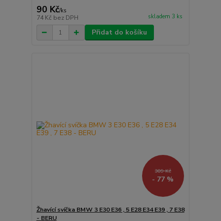
90 Kč
/
ks
skladem 3 ks
74 Kč
bez DPH
Přidat do košíku
309 Kč
- 77 %
Žhavící svíčka BMW 3 E30 E36 , 5 E28 E34 E39 , 7 E38
- BERU