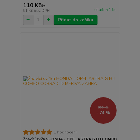
110 Kč
/
ks
skladem 1 ks
91 Kč
bez DPH
Přidat do košíku
390 Kč
- 74 %
1 hodnocení
Žhavící svíčka HONDA - OPEL ASTRA G H J COMBO