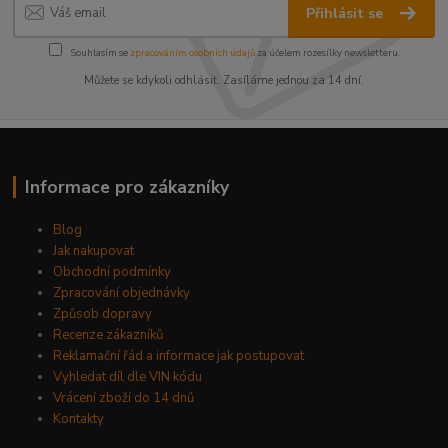
Přihlásit se
Souhlasím se
zpracováním osobních údajů
za účelem rozesílky newsletteru.
Můžete se kdykoli odhlásit. Zasíláme jednou za 14 dní.
Informace pro zákazníky
Blog
Jak nakupovat
Obchodní podmínky
Zpracování objednávky
Způsob dopravy
Recenze zákazníků
Reklamační řád a informace jak postupovat
Vyhledat díl dle VIN kódu
Vrácení zboží do 14 dnů
Kontakty