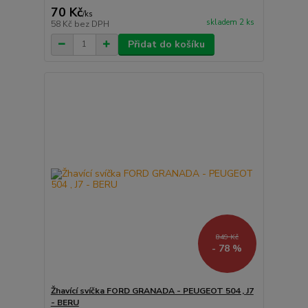
70 Kč
/
ks
skladem 2 ks
58 Kč
bez DPH
Přidat do košíku
849 Kč
- 78 %
Žhavící svíčka FORD GRANADA - PEUGEOT 504 , J7
- BERU