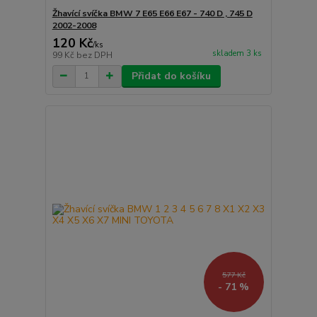
Žhavící svíčka BMW 7 E65 E66 E67 - 740 D , 745 D
2002-2008
120 Kč
/
ks
skladem 3 ks
99 Kč
bez DPH
Přidat do košíku
577 Kč
- 71 %