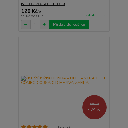
IVECO - PEUGEOT BOXER
120 Kč
/
ks
skladem 6 ks
99 Kč
bez DPH
Přidat do košíku
390 Kč
- 74 %
3 hodnocení