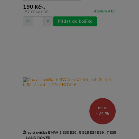
190 Kč
/
ks
skladem 4 ks
157 Kč
bez DPH
Přidat do košíku
191 Kč
- 74 %
Žhavící svíčka BMW 3 E30 E36 , 5 E28 E34 E39 , 7 E38
- LAND ROVER