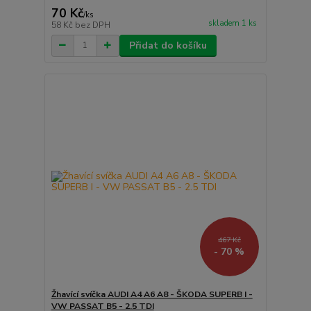
70 Kč
/
ks
skladem 1 ks
58 Kč
bez DPH
Přidat do košíku
467 Kč
- 70 %
Žhavící svíčka AUDI A4 A6 A8 - ŠKODA SUPERB I -
VW PASSAT B5 - 2.5 TDI