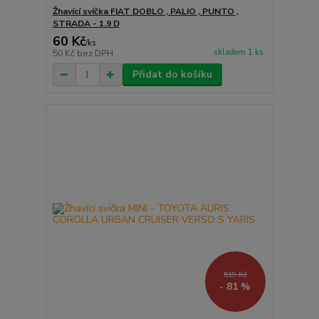
Žhavící svíčka FIAT DOBLO , PALIO , PUNTO ,
STRADA - 1.9 D
60 Kč
/
ks
skladem 1 ks
50 Kč
bez DPH
Přidat do košíku
519 Kč
- 81 %