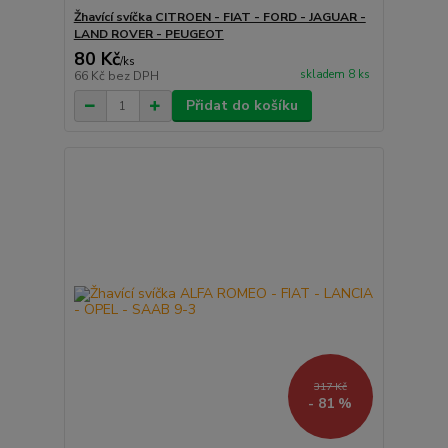
Žhavící svíčka CITROEN - FIAT - FORD - JAGUAR -
LAND ROVER - PEUGEOT
80 Kč
/
ks
skladem 8 ks
66 Kč
bez DPH
Přidat do košíku
317 Kč
- 81 %