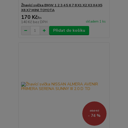
Žhavící svíčka BMW 1 2 3 4 5 6 7 8 X1 X2 X3 X4 X5
X6 X7 MINI TOYOTA
170 Kč
/
ks
skladem 1 ks
140 Kč
bez DPH
Přidat do košíku
464 Kč
- 74 %