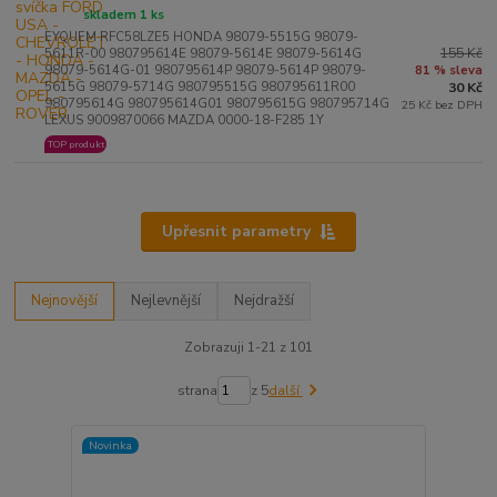
skladem 1 ks
EYQUEM RFC58LZE5 HONDA 98079-5515G 98079-
155 Kč
5611R-00 980795614E 98079-5614E 98079-5614G
98079-5614G-01 980795614P 98079-5614P 98079-
81 % sleva
5615G 98079-5714G 980795515G 980795611R00
30 Kč
980795614G 980795614G01 980795615G 980795714G
25 Kč bez DPH
LEXUS 9009870066 MAZDA 0000-18-F285 1Y
TOP produkt
Upřesnit parametry
Nejnovější
Nejlevnější
Nejdražší
Zobrazuji 1-21 z 101
strana
z 5
další
Novinka