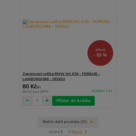
479 Kč
- 83 %
Zapalovací svíčka BMW M1 E26 - FERRARI -
LAMBORGHINI - DENSO
80 Kč
/
ks
skladem 2 ks
66 Kč
bez DPH
Přidat do košíku
Načíst další produkty (21)
strana
z 5
další