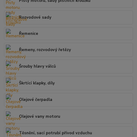
Písty motoru, sady pístních kroužků
Rozvodové sady
Řemenice
Řemeny, rozvodový řetězy
Šrouby hlavy válců
Škrtící klapky, díly
Olejové čerpadla
Olejové vany motoru
Těsnění, sací potrubí přívod vzduchu