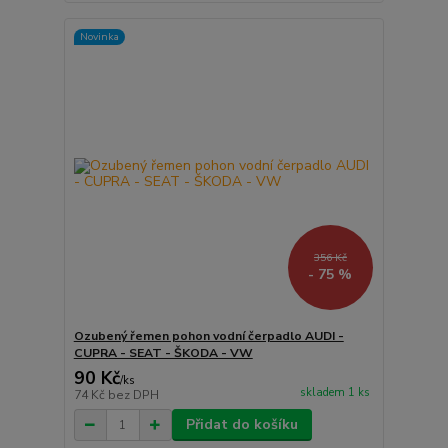
Novinka
356 Kč
- 75 %
Ozubený řemen pohon vodní čerpadlo AUDI -
CUPRA - SEAT - ŠKODA - VW
90 Kč
/
ks
skladem 1 ks
74 Kč
bez DPH
Přidat do košíku