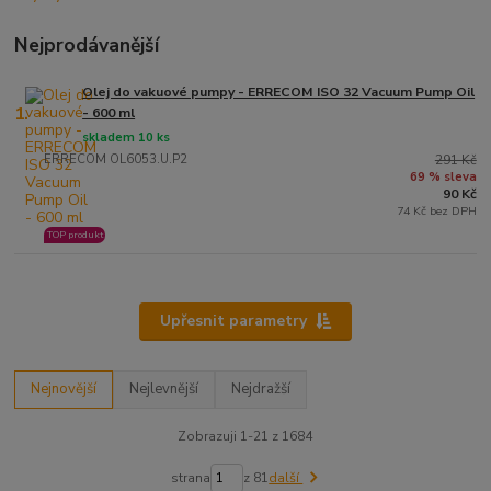
Nejprodávanější
Olej do vakuové pumpy - ERRECOM ISO 32 Vacuum Pump Oil
1.
- 600 ml
skladem 10 ks
ERRECOM OL6053.U.P2
291 Kč
69 % sleva
90 Kč
74 Kč bez DPH
TOP produkt
Upřesnit parametry
Nejnovější
Nejlevnější
Nejdražší
Zobrazuji 1-21 z 1684
strana
z 81
další