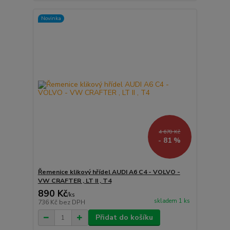
Novinka
4 670 Kč
- 81 %
Řemenice klikový hřídel AUDI A6 C4 - VOLVO -
VW CRAFTER , LT II , T4
890 Kč
/
ks
skladem 1 ks
736 Kč
bez DPH
Přidat do košíku