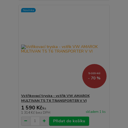
Novinka
5 339 Kč
- 70 %
Vstřikovací tryska - vstřik VW AMAROK
MULTIVAN T5 T6 TRANSPORTER V VI
1 590 Kč
/
ks
skladem 1 ks
1 314 Kč
bez DPH
Přidat do košíku