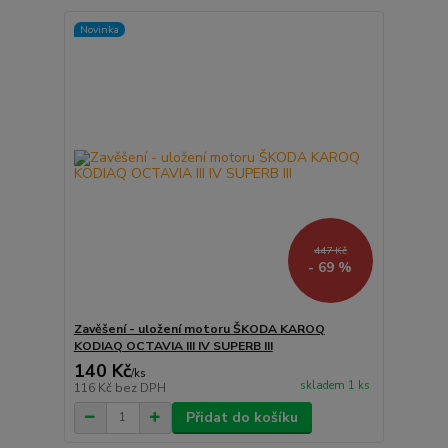
Novinka
447 Kč
- 69 %
Zavěšení - uložení motoru ŠKODA KAROQ
KODIAQ OCTAVIA III IV SUPERB III
140 Kč
/
ks
skladem 1 ks
116 Kč
bez DPH
Přidat do košíku