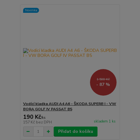
Novinka
1 508 Kč
- 87 %
Vodící kladka AUDI A4 A6 - ŠKODA SUPERB I - VW
BORA GOLF IV PASSAT B5
190 Kč
/
ks
skladem 1 ks
157 Kč
bez DPH
Přidat do košíku