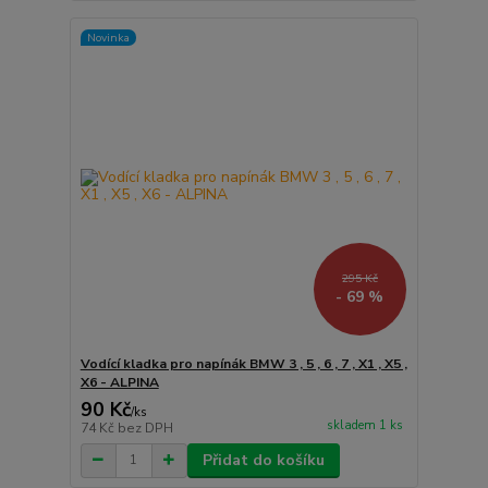
Novinka
295 Kč
- 69 %
Vodící kladka pro napínák BMW 3 , 5 , 6 , 7 , X1 , X5 ,
X6 - ALPINA
90 Kč
/
ks
skladem 1 ks
74 Kč
bez DPH
Přidat do košíku