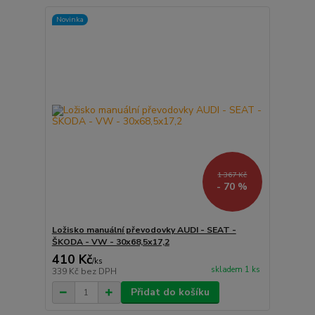
Novinka
1 367 Kč
- 70 %
Ložisko manuální převodovky AUDI - SEAT -
ŠKODA - VW - 30x68,5x17,2
410 Kč
/
ks
skladem 1 ks
339 Kč
bez DPH
Přidat do košíku