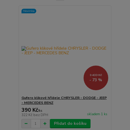
Novinka
1 433 Kč
- 73 %
Gufero klikové hřídele CHRYSLER - DODGE - JEEP
- MERCEDES BENZ
390 Kč
/
ks
skladem 1 ks
322 Kč
bez DPH
Přidat do košíku