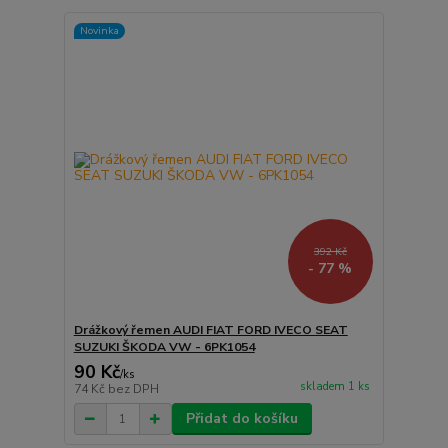
Novinka
392 Kč
- 77 %
Drážkový řemen AUDI FIAT FORD IVECO SEAT
SUZUKI ŠKODA VW - 6PK1054
90 Kč
/
ks
skladem 1 ks
74 Kč
bez DPH
Přidat do košíku