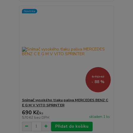
Novinka
5 713 Kč
- 88 %
Snímač vysokého tlaku paliva MERCEDES BENZ C
E G M V VITO SPRINTER
690 Kč
/
ks
skladem 1 ks
570 Kč
bez DPH
Přidat do košíku