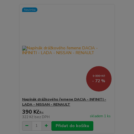
Novinka
1 380 Kč
- 72 %
Napínák drážkového řemene DACIA - INFINITI -
LADA - NISSAN - RENAULT
390 Kč
/
ks
skladem 1 ks
322 Kč
bez DPH
Přidat do košíku