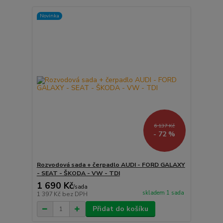
Novinka
6 137 Kč
- 72 %
Rozvodová sada + čerpadlo AUDI - FORD GALAXY
- SEAT - ŠKODA - VW - TDI
1 690 Kč
/
sada
skladem 1 sada
1 397 Kč
bez DPH
Přidat do košíku