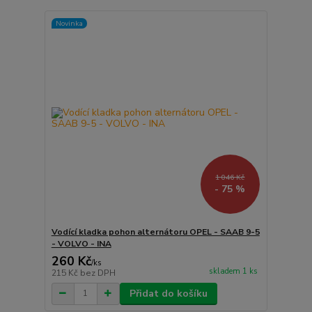
Novinka
1 046 Kč
- 75 %
Vodící kladka pohon alternátoru OPEL - SAAB 9-5
- VOLVO - INA
260 Kč
/
ks
skladem 1 ks
215 Kč
bez DPH
Přidat do košíku