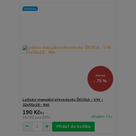
Novinka
757 Kč
- 75 %
Ložisko manuální převodovky ŠKODA - VW -
32x55x18 - INA
190 Kč
/
ks
skladem 2 ks
157 Kč
bez DPH
Přidat do košíku