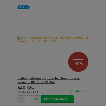
Novinka
1 099 Kč
- 60 %
Sada regulátoru přepravního tlaku podávací
čerpadlo DELPHI 28516849
440 Kč
/
ks
skladem 1 ks
364 Kč
bez DPH
Přidat do košíku