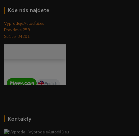
Kde nás najdete
VýprodejeAutodílů.eu
Pravdova 259
Sušice, 34201
Kontakty
VýprodejeAutodílů.eu
+420 792 217 851