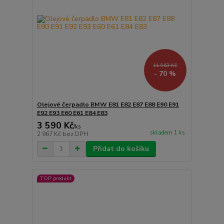
11 963 Kč
- 70 %
Olejové čerpadlo BMW E81 E82 E87 E88 E90 E91
E92 E93 E60 E61 E84 E83
3 590 Kč
/
ks
skladem 1 ks
2 967 Kč
bez DPH
Přidat do košíku
TOP produkt