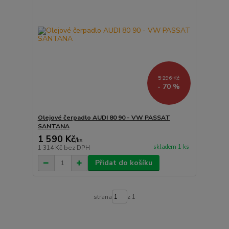
5 296 Kč
- 70 %
Olejové čerpadlo AUDI 80 90 - VW PASSAT
SANTANA
1 590 Kč
/
ks
skladem 1 ks
1 314 Kč
bez DPH
Přidat do košíku
strana
z 1