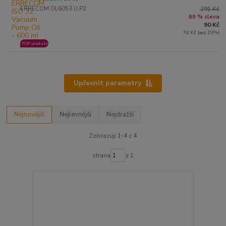
ERRECOM OL6053.U.P2
291 Kč
69 % sleva
90 Kč
74 Kč bez DPH
TOP produkt
Upřesnit parametry
Nejnovější
Nejlevnější
Nejdražší
Zobrazuji 1-4 z 4
strana
z 1