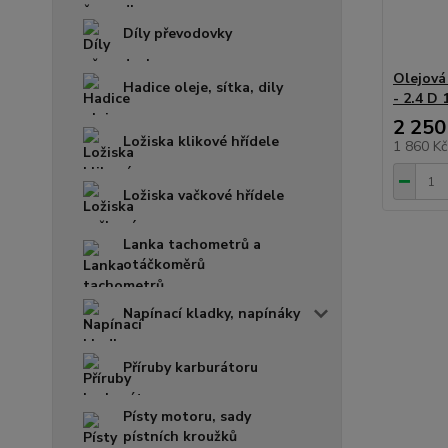
Díly převodovky
Olejová
Hadice oleje, sítka, dily
- 2.4 D
2 250
Ložiska klikové hřídele
1 860 K
Ložiska vačkové hřídele
Lanka tachometrů a
otáčkoměrů
Napínací kladky, napínáky
Příruby karburátoru
Písty motoru, sady
pístních kroužků