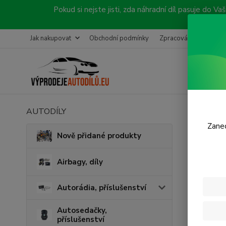
Pokud si nejste jisti, zda náhradní díl pasuje do
Jak nakupovat
Obchodní podmínky
Zpracování objednávk
AUTODÍLY
Úvod
Č
Zanec
Olej
Nově přidané produkty
Airbagy, díly
Cena:
Autorádia, příslušenství
Skl
Autosedačky,
příslušenství