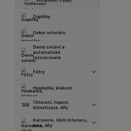
Vstřikovací trysky
Doplňky
Dekor interiéru
Denní svícení a
automatické
rozsvěcovače
Filtry
Houkačka, klakson
Chlazení, topení,
klimatizace, díly
Karoserie, části interieru,
kola, díly