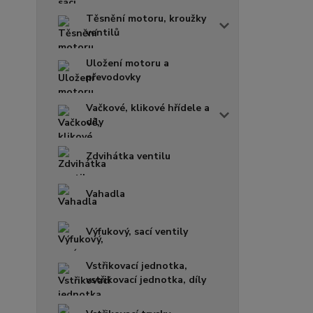
Těsnění motoru, kroužky
ventilů
Uložení motoru a
převodovky
Vačkové, klikové hřídele a
díly
Zdvihátka ventilu
Vahadla
Výfukový, sací ventily
Vstřikovací jednotka,
vstřikovací jednotka, díly