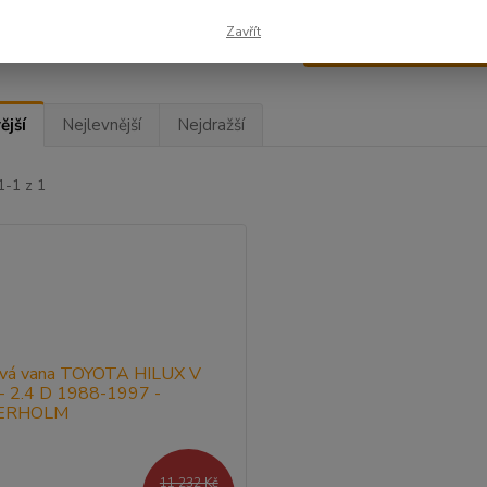
Zavřít
Upřesnit parametr
ější
Nejlevnější
Nejdražší
1-1 z 1
11 232 Kč