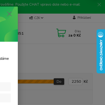
 prověříme. Použijte CHAT vpravo dole nebo e-mail:
Kontakty
Přihlášení
CZK
ická linka
0
ks
 792 217 851
za
0 Kč
, 9-16 hod.)
m dáme
Do
Kč
produkt