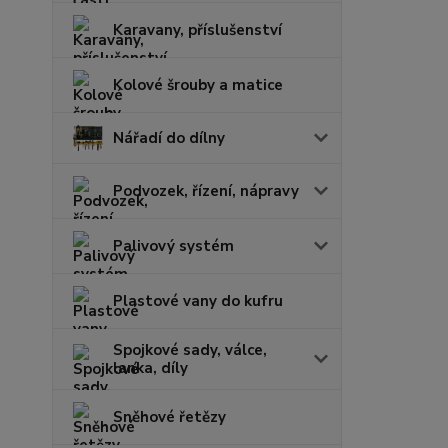
Karavany, příslušenství
Kolové šrouby a matice
Nářadí do dílny
Podvozek, řízení, nápravy
Palivový systém
Plastové vany do kufru
Spojkové sady, válce,
lanka, díly
Sněhové řetězy