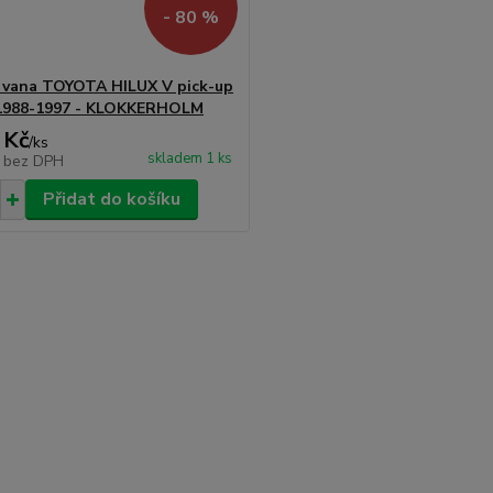
- 80 %
 vana TOYOTA HILUX V pick-up
 1988-1997 - KLOKKERHOLM
 Kč
/
ks
skladem 1 ks
č
bez DPH
Přidat do košíku