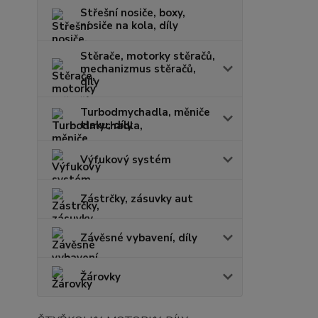
Střešní nosiče, boxy,
nosiče na kola, díly
Stěrače, motorky stěračů,
mechanizmus stěračů,
díly
Turbodmychadla, měniče
tlaku, díly
Výfukový systém
Zástrčky, zásuvky aut
Závěsné vybavení, díly
Žárovky