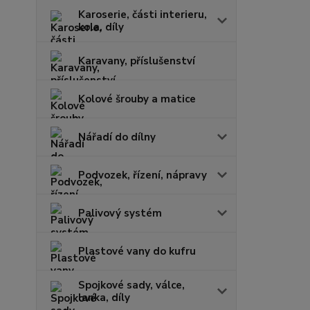
Karoserie, části interieru,
kola, díly
Karavany, příslušenství
Kolové šrouby a matice
Nářadí do dílny
Podvozek, řízení, nápravy
Palivový systém
Plastové vany do kufru
Spojkové sady, válce,
lanka, díly