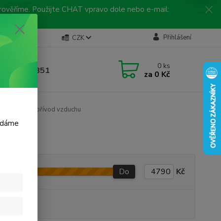
 prověříme. Použijte CHAT vpravo dole nebo e-mail:
Kontakty
Přihlášení
CZK
ická linka
0
ks
 792 217 851
za
0 Kč
, 9-16 hod.)
Sací potrubí přívod vzduchu
m dáme
Do
Kč
produkt