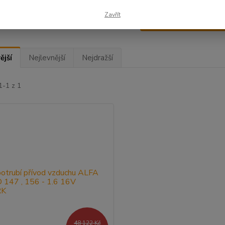
Zavřít
Upřesnit parametr
ější
Nejlevnější
Nejdražší
1-1 z 1
48 122 Kč