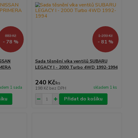
883 Kč
1 293 Kč
- 78 %
- 81 %
ISSAN
Sada těsnění víka ventilů SUBARU
IMERA
LEGACY I - 2000 Turbo 4WD 1992-1994
240 Kč
/
ks
adem 1 sada
skladem 1 ks
198 Kč
bez DPH
šíku
Přidat do košíku