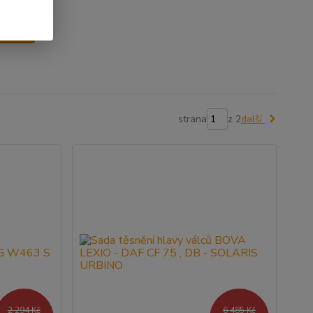
y
strana
z 2
další
2 294 Kč
6 485 Kč