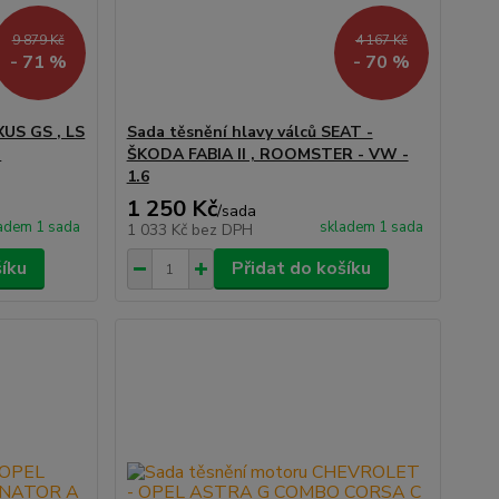
9 879 Kč
4 167 Kč
- 71 %
- 70 %
XUS GS , LS
Sada těsnění hlavy válců SEAT -
N
ŠKODA FABIA II , ROOMSTER - VW -
1.6
1 250 Kč
/
sada
adem 1 sada
skladem 1 sada
1 033 Kč
bez DPH
šíku
Přidat do košíku