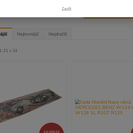
Zavřít
Upřesnit parametr
ější
Nejlevnější
Nejdražší
1-21 z 24
13 380 Kč