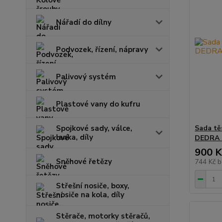
Nářadí do dílny
Podvozek, řízení, nápravy
Palivový systém
Plastové vany do kufru
Spojkové sady, válce,
Sada tě
lanka, díly
DEDRA 
900 K
Sněhové řetězy
744 Kč
b
Střešní nosiče, boxy,
nosiče na kola, díly
Stěrače, motorky stěračů,