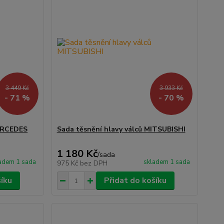
3 449 Kč
3 933 Kč
- 71 %
- 70 %
MERCEDES
Sada těsnění hlavy válců MITSUBISHI
1 180 Kč
/
sada
adem 1 sada
skladem 1 sada
975 Kč
bez DPH
šíku
Přidat do košíku