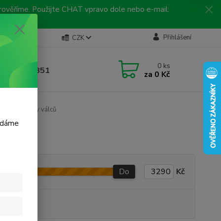
 prověříme. Použijte CHAT vpravo dole nebo e-mail:
Kontakty
Přihlášení
CZK
ická linka
0
ks
 792 217 851
za
0 Kč
, 9-16 hod.)
těsnění hlavy válců
m dáme
Do
Kč
produkt