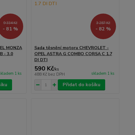
9 334 Kč
3 287 Kč
- 81 %
- 82 %
OPEL MONZA
Sada těsnění motoru CHEVROLET -
B - 3.0
OPEL ASTRA G COMBO CORSA C 1.7
DI DTI
590 Kč
/
ks
skladem 1 ks
skladem 1 ks
488 Kč
bez DPH
šíku
Přidat do košíku