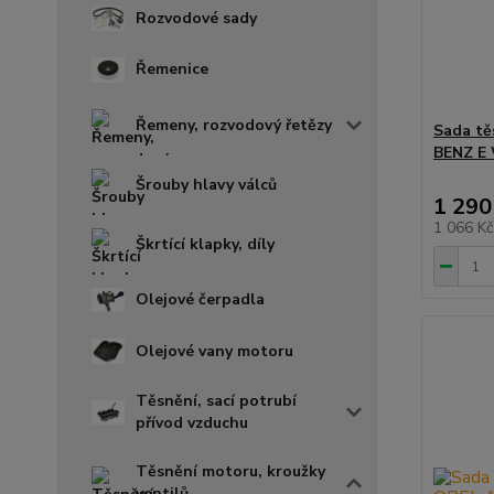
Rozvodové sady
Řemenice
Řemeny, rozvodový řetězy
Sada tě
BENZ E 
Šrouby hlavy válců
1 290
1 066 K
Škrtící klapky, díly
Olejové čerpadla
Olejové vany motoru
Těsnění, sací potrubí
přívod vzduchu
Těsnění motoru, kroužky
ventilů