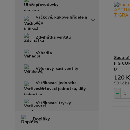
převodovky
Vačkové, klikové hřídele a
díly
Zdvihátka ventilu
Vahadla
Sada tě
F G CO
Výfukový, sací ventily
B
120 K
Vstřikovací jednotka,
99 Kč
be
vstřikovací jednotka, díly
Vstřikovací trysky
Doplňky