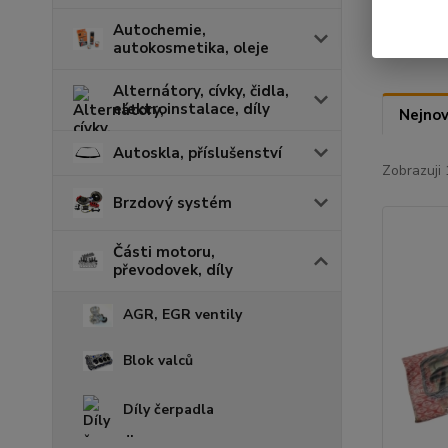
Autochemie,
autokosmetika, oleje
Alternátory, cívky, čidla,
elektroinstalace, díly
Nejnov
Autoskla, příslušenství
Zobrazuji 
Brzdový systém
Části motoru,
převodovek, díly
AGR, EGR ventily
Blok valců
Díly čerpadla