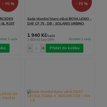
- 70 %
- 70 %
MERCEDES
Sada těsnění hlavy válců BOVA LEXIO -
 SL R107
DAF CF 75 , DB - SOLARIS URBINO
1 940 Kč
/
sada
adem 1 sada
skladem 1 sada
1 603 Kč
bez DPH
šíku
Přidat do košíku