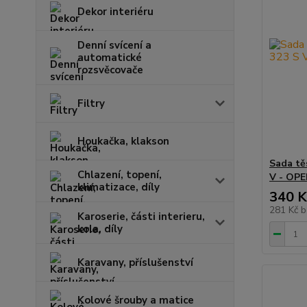
Dekor interiéru
Denní svícení a
automatické
rozsvěcovače
Filtry
Houkačka, klakson
Sada tě
Chlazení, topení,
V - OPE
klimatizace, díly
340 K
281 Kč
b
Karoserie, části interieru,
kola, díly
Karavany, příslušenství
Kolové šrouby a matice