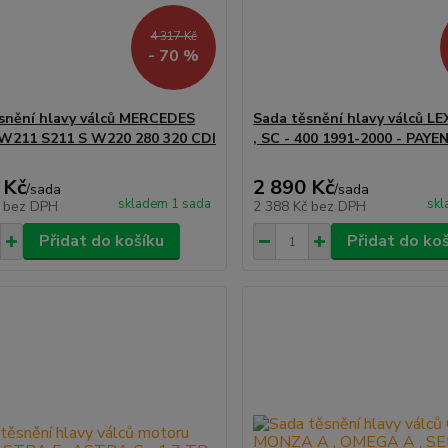
4 317 Kč
- 70 %
snění hlavy válců MERCEDES
Sada těsnění hlavy válců LE
W211 S211 S W220 280 320 CDI
, SC - 400 1991-2000 - PAYE
 Kč
2 890 Kč
/
sada
/
sada
skladem 1 sada
skl
č
bez DPH
2 388 Kč
bez DPH
Přidat do košíku
Přidat do ko