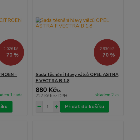
2 026 Kč
2 930 Kč
- 70 %
- 70 %
ITROEN -
Sada těsnění hlavy válců OPEL ASTRA
F VECTRA B 1.8
880 Kč
/
ks
adem 1 sada
skladem 2 ks
727 Kč
bez DPH
šíku
Přidat do košíku