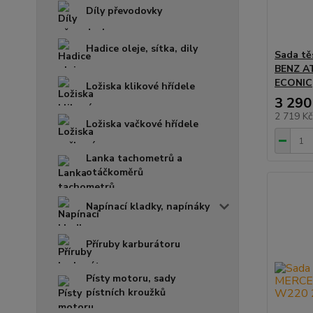
Díly převodovky
Hadice oleje, sítka, dily
Sada tě
BENZ AT
ECONIC
Ložiska klikové hřídele
3 290
2 719 K
Ložiska vačkové hřídele
Lanka tachometrů a
otáčkoměrů
Napínací kladky, napínáky
Příruby karburátoru
Písty motoru, sady
pístních kroužků