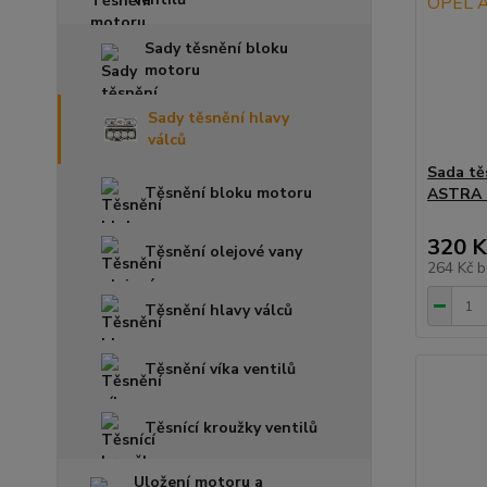
Sady těsnění bloku
motoru
Sady těsnění hlavy
válců
Sada tě
Těsnění bloku motoru
ASTRA F
320 K
Těsnění olejové vany
264 Kč
b
Těsnění hlavy válců
Těsnění víka ventilů
Těsnící kroužky ventilů
Uložení motoru a