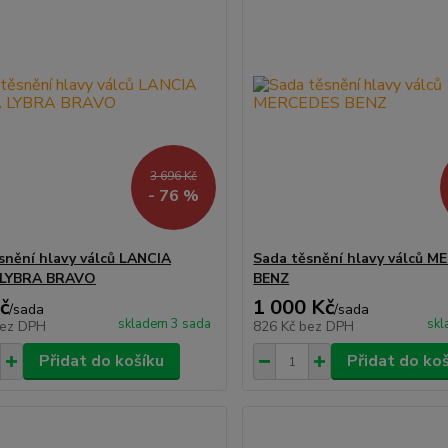
3 696 Kč
- 76 %
snění hlavy válců LANCIA
Sada těsnění hlavy válců 
LYBRA BRAVO
BENZ
č
1 000 Kč
/
sada
/
sada
skladem 3 sada
skl
ez DPH
826 Kč
bez DPH
Přidat do košíku
Přidat do ko