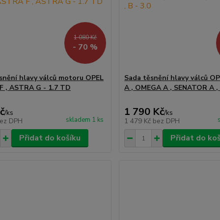
1 080 Kč
- 70 %
snění hlavy válců motoru OPEL
Sada těsnění hlavy válců 
 , ASTRA G - 1.7 TD
A , OMEGA A , SENATOR A , 
č
1 790 Kč
/
ks
/
ks
skladem 1 ks
ez DPH
1 479 Kč
bez DPH
Přidat do košíku
Přidat do ko