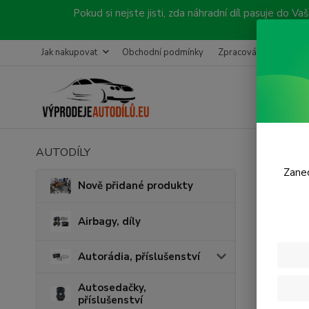
Pokud si nejste jisti, zda náhradní díl pasuje do
Jak nakupovat
Obchodní podmínky
Zpracování objednávk
AUTODÍLY
Úvod
Č
Zanec
Sady
Nově přidané produkty
Airbagy, díly
Cena:
Autorádia, příslušenství
Skl
Autosedačky,
příslušenství