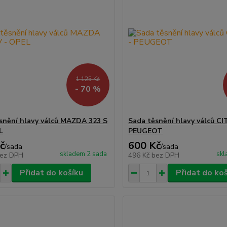
1 125 Kč
- 70 %
snění hlavy válců MAZDA 323 S
Sada těsnění hlavy válců C
L
PEUGEOT
č
600 Kč
/
sada
/
sada
skladem 2 sada
skl
ez DPH
496 Kč
bez DPH
Přidat do košíku
Přidat do ko