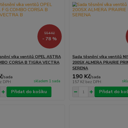
554 Kč
- 78 %
snění víka ventilů OPEL ASTRA
Sada těsnění víka ventilů N
MBO CORSA B TIGRA VECTRA
200SX ALMERA PRAIRIE PR
SERENA
č
190 Kč
/
sada
/
sada
skladem 1 sada
skl
z DPH
157 Kč
bez DPH
Přidat do košíku
Přidat do ko