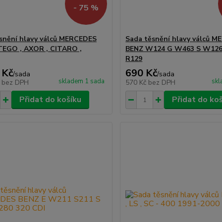
- 75 %
snění hlavy válců MERCEDES
Sada těsnění hlavy válců 
EGO , AXOR , CITARO ,
BENZ W124 G W463 S W126
R129
 Kč
690 Kč
/
sada
/
sada
skladem 1 sada
skl
č
bez DPH
570 Kč
bez DPH
Přidat do košíku
Přidat do ko