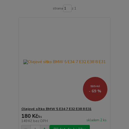
strana
z 1
585 Kč
- 69 %
Olejové sítko BMW 5 E34 7 E32 E38 8 E31
180 Kč
/
ks
skladem 2 ks
149 Kč
bez DPH