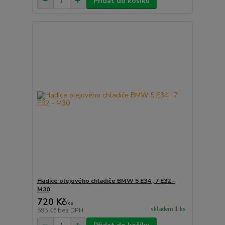
Přidat do košíku
Hadice olejového chladiče BMW 5 E34 , 7 E32 -
M30
720 Kč
/
ks
skladem 1 ks
595 Kč
bez DPH