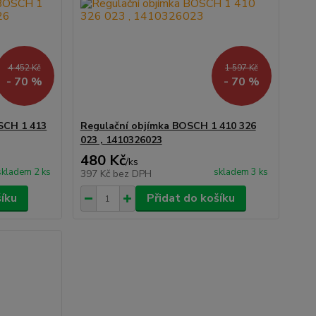
4 452 Kč
1 597 Kč
- 70 %
- 70 %
SCH 1 413
Regulační objímka BOSCH 1 410 326
023 , 1410326023
480 Kč
/
ks
skladem 2 ks
skladem 3 ks
397 Kč
bez DPH
šíku
Přidat do košíku