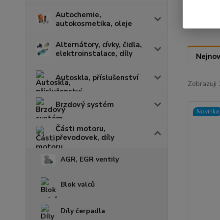
Autochemie,
autokosmetika, oleje
Alternátory, cívky, čidla,
elektroinstalace, díly
Nejnov
Autoskla, příslušenství
Zobrazuji 
Brzdový systém
Novinka
Části motoru,
převodovek, díly
AGR, EGR ventily
Blok valců
Díly čerpadla