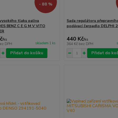
- 88 %
vysokého tlaku paliva
Sada regulátoru přepravníh
ES BENZ C E G M V VITO
podávací čerpadlo DELPHI 
ER
č
440 Kč
/
ks
/
ks
skladem 1 ks
ez DPH
364 Kč
bez DPH
Přidat do košíku
Přidat do ko