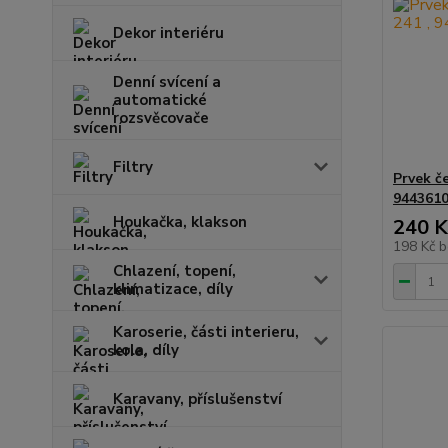
Dekor interiéru
Denní svícení a
automatické
rozsvěcovače
Filtry
Prvek č
944361
Houkačka, klakson
240 K
198 Kč
b
Chlazení, topení,
klimatizace, díly
Karoserie, části interieru,
kola, díly
Karavany, příslušenství