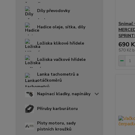
Díly převodovky
Snímač 
Hadice oleje, sítka, dily
MERCED
SPRINT
Ložiska klikové hřídele
690 K
570 Kč
b
Ložiska vačkové hřídele
Lanka tachometrů a
otáčkoměrů
Napínací kladky, napínáky
Příruby karburátoru
Písty motoru, sady
pístních kroužků