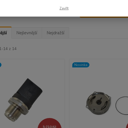
Zavřít
Upřesnit parametr
ější
Nejlevnější
Nejdražší
1-14 z 14
Novinka
5 713 Kč