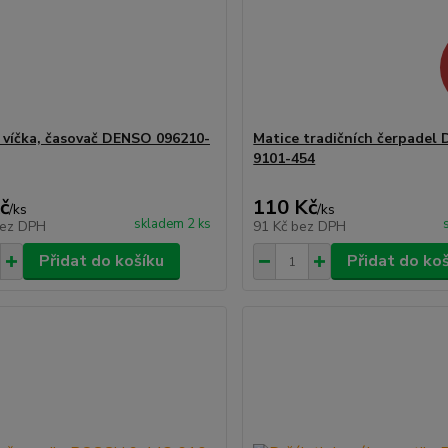
 víčka, časovač DENSO 096210-
Matice tradičních čerpadel
9101-454
č
110 Kč
/
ks
/
ks
skladem 2 ks
ez DPH
91 Kč
bez DPH
Přidat do košíku
Přidat do ko