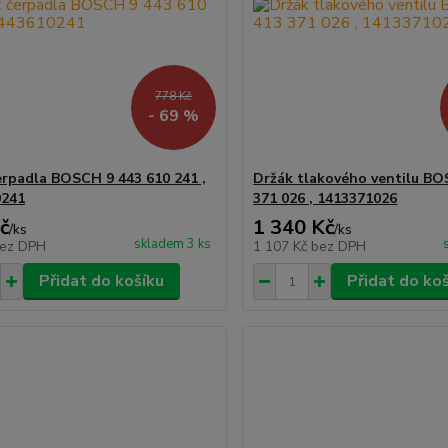
778 Kč
- 69 %
erpadla BOSCH 9 443 610 241 ,
Držák tlakového ventilu BO
0241
371 026 , 1413371026
č
1 340 Kč
/
ks
/
ks
skladem 3 ks
ez DPH
1 107 Kč
bez DPH
Přidat do košíku
Přidat do ko