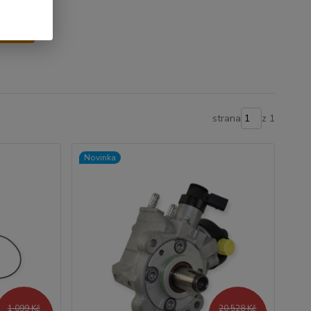
y
strana
z 1
Novinka
1 099 Kč
20 528 Kč