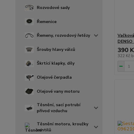
Rozvodové sady
Řemenice
Vačková 
Řemeny, rozvodový řetězy
DENSO 
390 K
Šrouby hlavy válců
322 Kč
b
Škrtící klapky, díly
Olejové čerpadla
Olejové vany motoru
Těsnění, sací potrubí
přívod vzduchu
Těsnění motoru, kroužky
ventilů