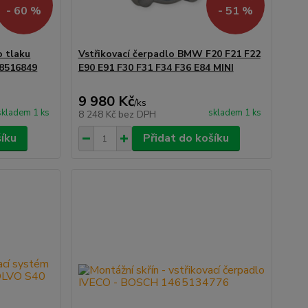
- 60 %
- 51 %
o tlaku
Vstřikovací čerpadlo BMW F20 F21 F22
28516849
E90 E91 F30 F31 F34 F36 E84 MINI
9 980 Kč
/
ks
skladem 1 ks
skladem 1 ks
8 248 Kč
bez DPH
šíku
Přidat do košíku