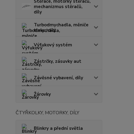
Stěrače, motorky stěračů,
mechanizmus stěračů,
díly
Turbodmychadla, měniče
tlaku, díly
Výfukový systém
Zástrčky, zásuvky aut
Závěsné vybavení, díly
Žárovky
ČTYŘKOLKY, MOTORKY, DÍLY
Blinkry a přední světla