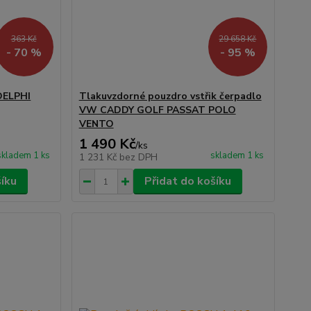
363 Kč
29 658 Kč
- 70 %
- 95 %
 DELPHI
Tlakuvzdorné pouzdro vstřik čerpadlo
VW CADDY GOLF PASSAT POLO
VENTO
1 490 Kč
/
ks
skladem 1 ks
skladem 1 ks
1 231 Kč
bez DPH
šíku
Přidat do košíku