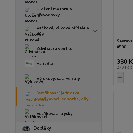
Uložení motoru a
převodovky
Vačkové, klikové hřídele a
díly
Sestava
0590
Zdvihátka ventilu
330 K
Vahadla
273 Kč
b
Výfukový, sací ventily
Vstřikovací jednotka,
vstřikovací jednotka, díly
Vstřikovací trysky
Doplňky