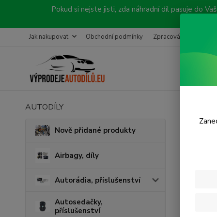
Pokud si nejste jisti, zda náhradní díl pasuje do
Jak nakupovat
Obchodní podmínky
Zpracování objednávk
AUTODÍLY
Úvod
Č
Zanec
Vstř
Nově přidané produkty
Airbagy, díly
Cena:
Autorádia, příslušenství
Skl
Autosedačky,
příslušenství