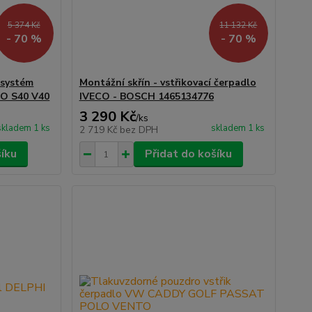
5 374 Kč
11 132 Kč
- 70 %
- 70 %
í systém
Montážní skřín - vstřikovací čerpadlo
O S40 V40
IVECO - BOSCH 1465134776
3 290 Kč
/
ks
skladem 1 ks
skladem 1 ks
2 719 Kč
bez DPH
šíku
Přidat do košíku