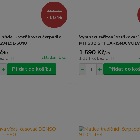
2 872 Kč
- 86 %
hřídel - vstřikovací čerpadlo
Vypínací zařízení vstřikovac
294191-5040
MITSUBISHI CARISMA VOLV
č
1 590 Kč
/
ks
/
ks
skladem 1 ks
ez DPH
1 314 Kč
bez DPH
Přidat do košíku
Přidat do ko