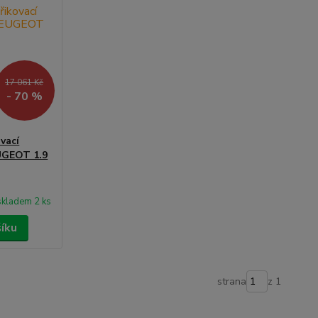
17 061 Kč
- 70 %
vací
UGEOT 1.9
skladem 2 ks
šíku
strana
z 1