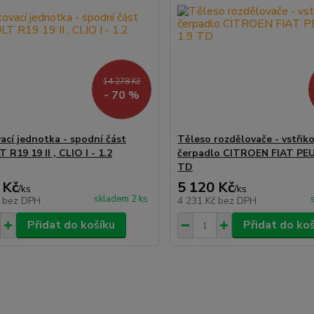
14 278 Kč
- 70 %
vací jednotka - spodní část
Těleso rozdělovače - vstřiko
R19 19 II , CLIO I - 1.2
čerpadlo CITROEN FIAT PE
TD
 Kč
5 120 Kč
/
ks
/
ks
skladem 2 ks
č
bez DPH
4 231 Kč
bez DPH
Přidat do košíku
Přidat do ko