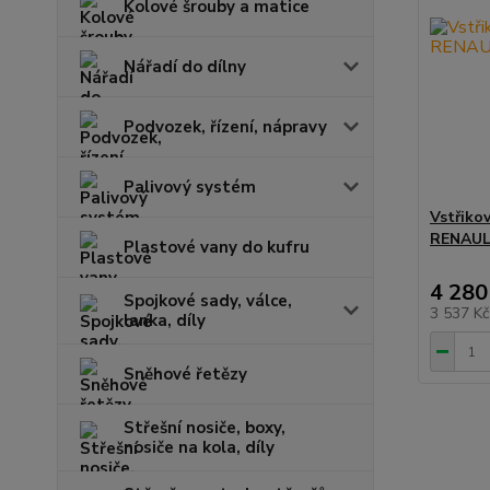
Kolové šrouby a matice
Nářadí do dílny
Podvozek, řízení, nápravy
Palivový systém
Vstřiko
RENAULT 
Plastové vany do kufru
4 280
Spojkové sady, válce,
3 537 K
lanka, díly
Sněhové řetězy
Střešní nosiče, boxy,
nosiče na kola, díly