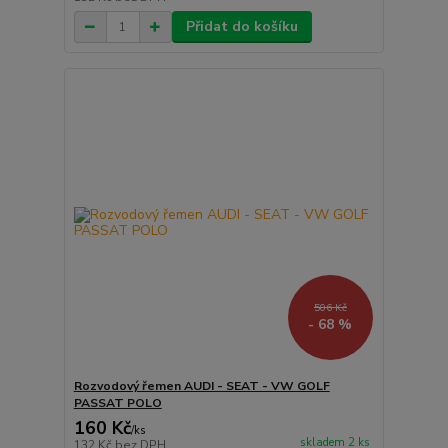
Přidat do košíku
506 Kč
- 68 %
Rozvodový řemen AUDI - SEAT - VW GOLF
PASSAT POLO
160 Kč
/
ks
skladem 2 ks
132 Kč
bez DPH