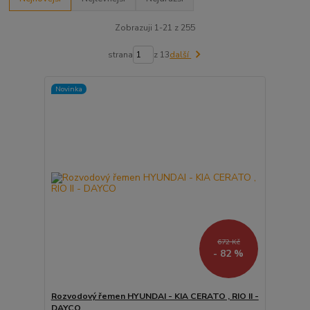
Zobrazuji 1-21 z 255
strana
z 13
další
Novinka
672 Kč
- 82 %
Rozvodový řemen HYUNDAI - KIA CERATO , RIO II -
DAYCO