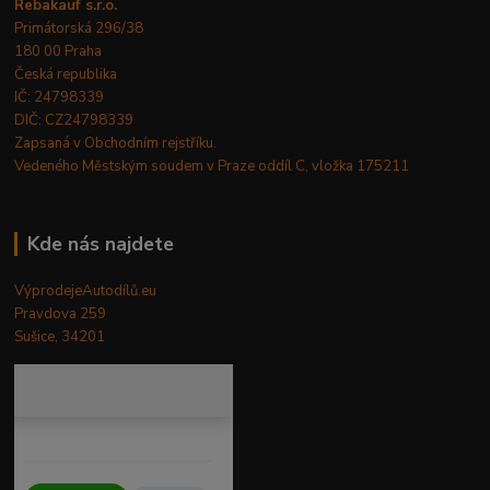
Rebakauf s.r.o.
Primátorská 296/38
180 00 Praha
Česká republika
IČ: 24798339
DIČ: CZ24798339
Zapsaná v Obchodním rejstříku.
Vedeného Městským soudem v Praze oddíl C, vložka 175211
Kde nás najdete
VýprodejeAutodílů.eu
Pravdova 259
Sušice, 34201