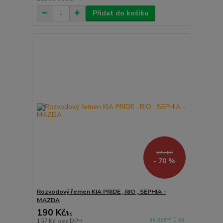
Přidat do košíku
625 Kč
- 70 %
Rozvodový řemen KIA PRIDE , RIO , SEPHIA -
MAZDA
190 Kč
/
ks
skladem 1 ks
157 Kč
bez DPH