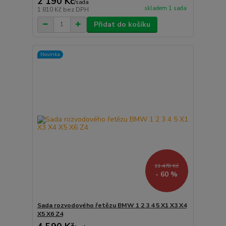
2 190 Kč
/
sada
skladem 1 sada
1 810 Kč
bez DPH
Přidat do košíku
Novinka
11 478 Kč
- 60 %
Sada rozvodového řetězu BMW 1 2 3 4 5 X1 X3 X4
X5 X6 Z4