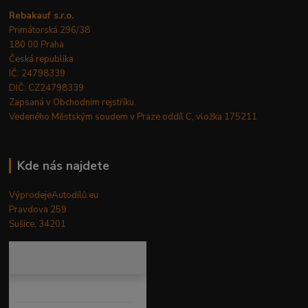
Rebakauf s.r.o.
Primátorská 296/38
180 00 Praha
Česká republika
IČ: 24798339
DIČ: CZ24798339
Zapsaná v Obchodním rejstříku.
Vedeného Městským soudem v Praze oddíl C, vložka 175211
Kde nás najdete
VýprodejeAutodílů.eu
Pravdova 259
Sušice, 34201