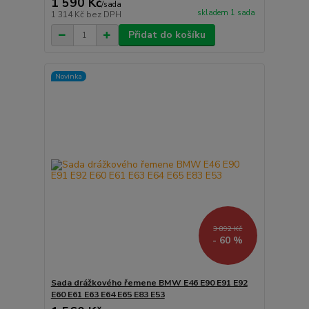
1 590 Kč
/
sada
skladem 1 sada
1 314 Kč
bez DPH
Přidat do košíku
Novinka
3 892 Kč
- 60 %
Sada drážkového řemene BMW E46 E90 E91 E92
E60 E61 E63 E64 E65 E83 E53