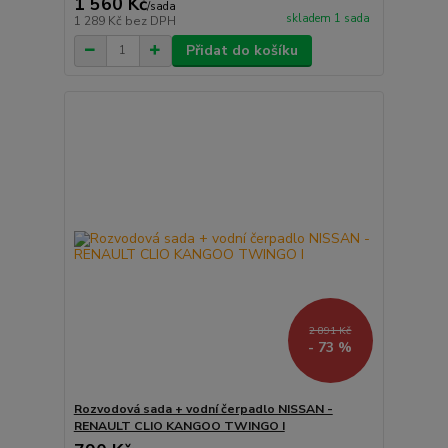
1 560 Kč
/
sada
skladem 1 sada
1 289 Kč
bez DPH
Přidat do košíku
2 891 Kč
- 73 %
Rozvodová sada + vodní čerpadlo NISSAN -
RENAULT CLIO KANGOO TWINGO I