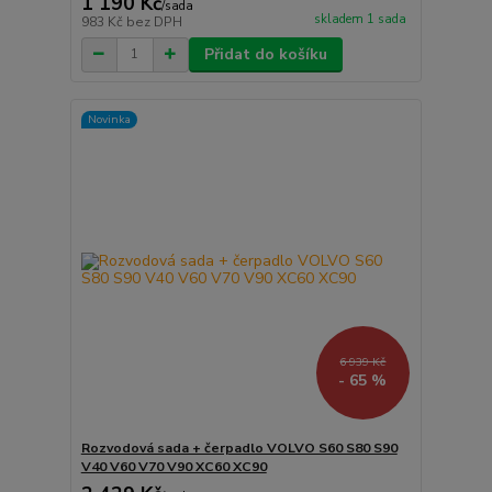
1 190 Kč
/
sada
skladem 1 sada
983 Kč
bez DPH
Přidat do košíku
Novinka
6 939 Kč
- 65 %
Rozvodová sada + čerpadlo VOLVO S60 S80 S90
V40 V60 V70 V90 XC60 XC90