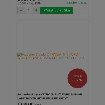
/
sada
skladem 1 sada
1 066 Kč
bez DPH
Přidat do košíku
5 903 Kč
- 82 %
Rozvodová sada CITROEN FIAT FORD JAGUAR
LAND ROVER MITSUBISHI PEUGEOT
1 090 Kč
/
sada