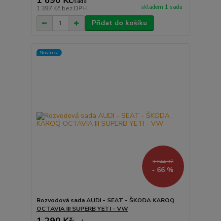
1 690 Kč
/
sada
skladem 1 sada
1 397 Kč
bez DPH
Přidat do košíku
Novinka
3 844 Kč
- 66 %
Rozvodová sada AUDI - SEAT - ŠKODA KAROQ
OCTAVIA III SUPERB YETI - VW
1 290 Kč