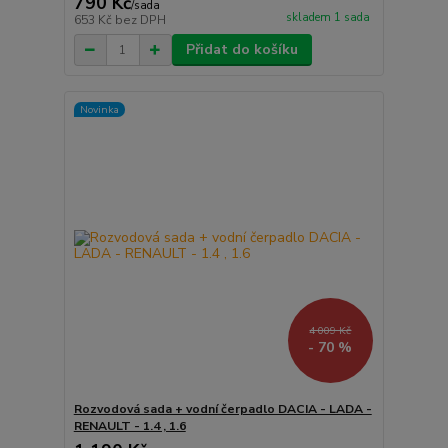
790 Kč
/
sada
skladem 1 sada
653 Kč
bez DPH
Přidat do košíku
Novinka
4 009 Kč
- 70 %
Rozvodová sada + vodní čerpadlo DACIA - LADA -
RENAULT - 1.4 , 1.6