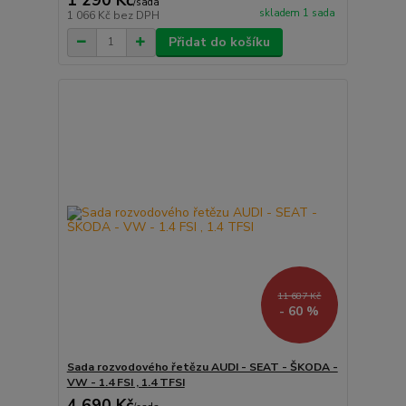
/
sada
skladem 1 sada
1 066 Kč
bez DPH
Přidat do košíku
11 687 Kč
- 60 %
Sada rozvodového řetězu AUDI - SEAT - ŠKODA -
VW - 1.4 FSI , 1.4 TFSI
4 690 Kč