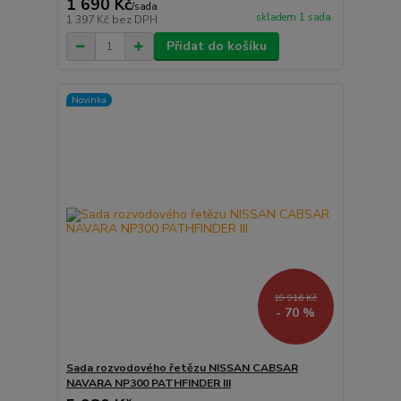
1 690 Kč
/
sada
skladem 1 sada
1 397 Kč
bez DPH
Přidat do košíku
Novinka
19 916 Kč
- 70 %
Sada rozvodového řetězu NISSAN CABSAR
NAVARA NP300 PATHFINDER III