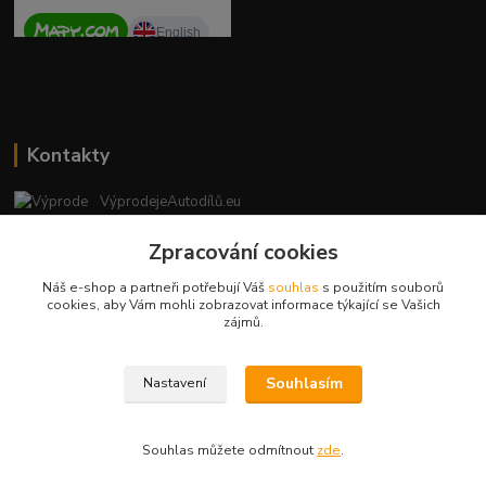
Kontakty
VýprodejeAutodílů.eu
+420 792 217 851
Zpracování cookies
(Po-Pá, 9-16 hod.)
Náš e-shop a partneři potřebují Váš
souhlas
s použitím souborů
vyprodejeautodilu@centrum.cz
cookies, aby Vám mohli zobrazovat informace týkající se Vašich
zájmů.
Souhlasím
Nastavení
Copyright © 2023 - vyprodejeautodilu.eu
Souhlas můžete odmítnout
zde
.
Vytvořeno na
Eshop-rychle.cz