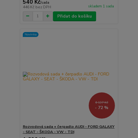
540 Kč
/
sada
skladem 1 sada
446 Kč
bez DPH
Přidat do košíku
Novinka
6 137 Kč
- 72 %
Rozvodová sada + čerpadlo AUDI - FORD GALAXY
- SEAT - ŠKODA - VW - TDI