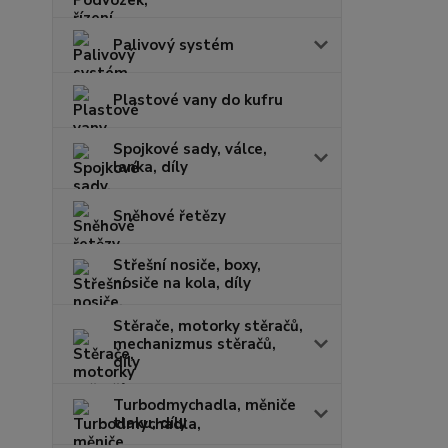
Palivový systém
Plastové vany do kufru
Spojkové sady, válce,
lanka, díly
Sněhové řetězy
Střešní nosiče, boxy,
nosiče na kola, díly
Stěrače, motorky stěračů,
mechanizmus stěračů,
díly
Turbodmychadla, měniče
tlaku, díly