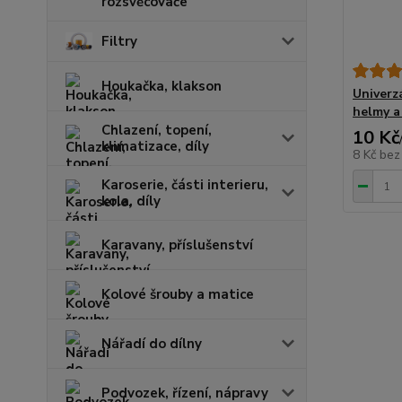
rozsvěcovače
Filtry
Houkačka, klakson
Univerzá
helmy a
Chlazení, topení,
10 Kč
klimatizace, díly
8 Kč
bez
Karoserie, části interieru,
kola, díly
Karavany, příslušenství
Kolové šrouby a matice
Nářadí do dílny
Podvozek, řízení, nápravy