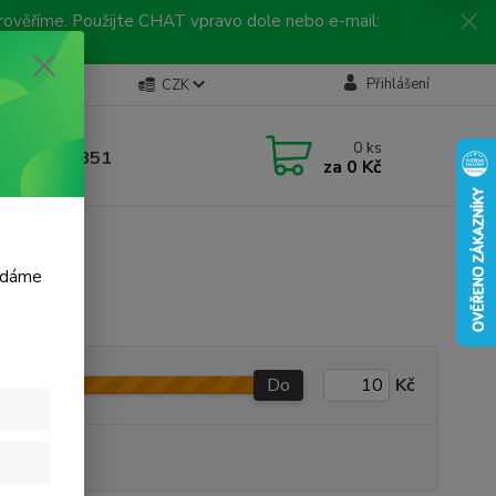
 prověříme. Použijte CHAT vpravo dole nebo e-mail:
Kontakty
Přihlášení
CZK
ická linka
0
ks
 792 217 851
za
0 Kč
, 9-16 hod.)
m dáme
Do
Kč
produkt