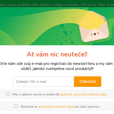
 Vašeho auta, pošlete nám dotaz s údaji o vozidle, VIN a my Vám to
vyprodejeautodilu@centrum.cz
y
Způsob dopravy
Recenze zákazníků
Vyhledat díl dle VIN kódu
Zákazn
Hledat
+420
(Po-Pá
Ať vám nic neuteče!!
Motokosmetika
hte nám zde svůj e-mail pro registraci do newsletteru a my vá
okosmetika
vědět, jakmile zveřejníme nové produkty!!!
Odeslat
Kč
Od
Přeji si odebírat novinky e-mailem dle
podmínek zpracování osobních údajů
.
adem
Novinka
Akce
Doprava ZDARMA
TOP 
Souhlasím se
zpracováním osobních údajů
pro účely registrace.