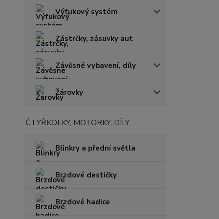
Výfukový systém
Zástrčky, zásuvky aut
Závěsné vybavení, díly
Žárovky
ČTYŘKOLKY, MOTORKY, DÍLY
Blinkry a přední světla
Brzdové destičky
Brzdové hadice