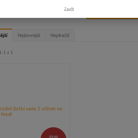
Zavřít
Upřesnit parametr
ější
Nejlevnější
Nejdražší
1-1 z 1
33 Kč