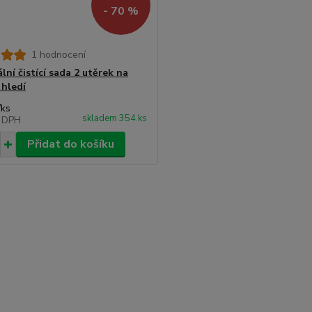
- 70 %
1 hodnocení
lní čistící sada 2 utěrek na
 hledí
/
ks
skladem 354 ks
 DPH
Přidat do košíku