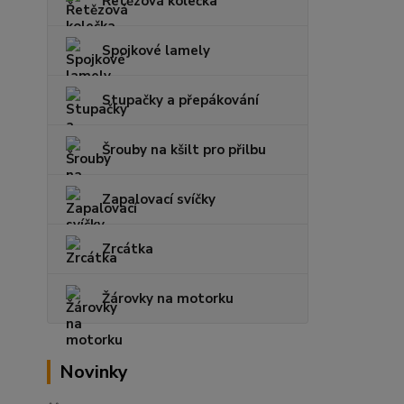
Řetězová kolečka
Spojkové lamely
Stupačky a přepákování
Šrouby na kšilt pro přilbu
Zapalovací svíčky
Zrcátka
Žárovky na motorku
Novinky