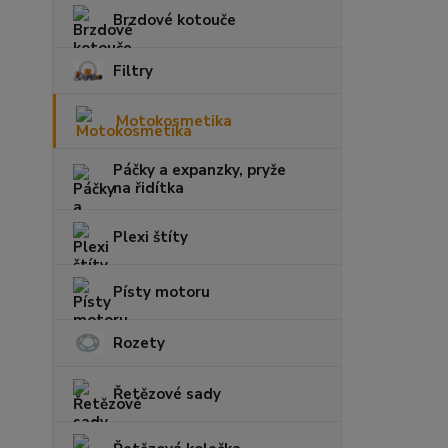
Brzdové kotouče
Filtry
Motokosmetika
Páčky a expanzky, pryže
na řidítka
Plexi štíty
Písty motoru
Rozety
Řetězové sady