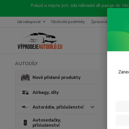
Pokud si nejste jisti, zda náhradní díl pasuje do
Jak nakupovat
Obchodní podmínky
Zpracování objednávk
AUTODÍLY
Úvod
Zanec
Mot
Nově přidané produkty
Airbagy, díly
Cena:
Autorádia, příslušenství
Skl
Autosedačky,
příslušenství