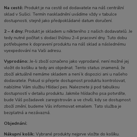
Na cestě:
Produkt je na cestě od dodavatele na náš centrální
sklad v Sušici. Termín naskladnění uvádíme vždy v tabulce
dostupnosti, stejně jako předpokládané datum doručení.
2 – 4 dny:
Produkt je skladem u některého z našich dodavatelů. Je
tedy nutné počítat s dodací lhůtou 2–4 pracovní dny. Tuto dobu
potřebujeme k dopravení produktu na náš sklad a následnému
vyexpedování na Vaši adresu.
Vyprodáno:
Je-li zboží označeno jako vyprodané, není možné jej
vložit do košíku a tedy ani objednat. Tento status znamená, že
zboží aktuálně nemáme skladem a není k dispozici ani u našeho
dodavatele. Pokud si přejete dostupnost produktu kontrolovat,
nabízíme Vám službu Hlídací pes. Naleznete ji pod tabulkou
dostupností v detailu produktu. Jakmile hlídacího psa potvrdíte,
bude Váš požadavek zaregistrován a ve chvíli, kdy se dostupnost
zboží změní, budeme Vás informovat emailem. Tato služba je
bezplatná a nezávazná.
Objednání:
Nákupní košík:
Vybrané produkty nejprve vložte do košíku.