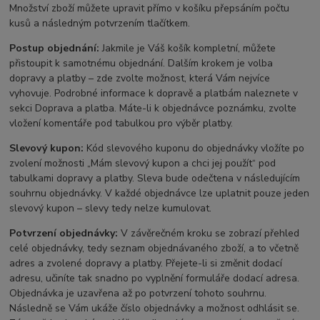
Množství zboží můžete upravit přímo v košíku přepsáním počtu
kusů a následným potvrzením tlačítkem.
Postup objednání:
Jakmile je Váš košík kompletní, můžete
přistoupit k samotnému objednání. Dalším krokem je volba
dopravy a platby – zde zvolte možnost, která Vám nejvíce
vyhovuje. Podrobné informace k dopravě a platbám naleznete v
sekci Doprava a platba. Máte-li k objednávce poznámku, zvolte
vložení komentáře pod tabulkou pro výběr platby.
Slevový kupon:
Kód slevového kuponu do objednávky vložíte po
zvolení možnosti „Mám slevový kupon a chci jej použít“ pod
tabulkami dopravy a platby. Sleva bude odečtena v následujícím
souhrnu objednávky. V každé objednávce lze uplatnit pouze jeden
slevový kupon – slevy tedy nelze kumulovat.
Potvrzení objednávky:
V závěrečném kroku se zobrazí přehled
celé objednávky, tedy seznam objednávaného zboží, a to včetně
adres a zvolené dopravy a platby. Přejete-li si změnit dodací
adresu, učiníte tak snadno po vyplnění formuláře dodací adresa.
Objednávka je uzavřena až po potvrzení tohoto souhrnu.
Následně se Vám ukáže číslo objednávky a možnost odhlásit se.