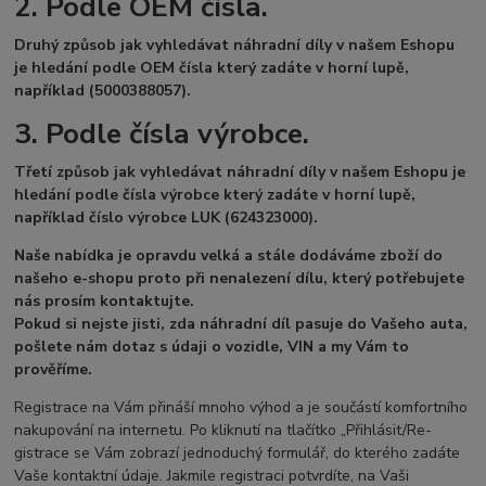
2. Podle OEM čísla.
Druhý způsob jak vyhledávat náhradní díly v našem Eshopu
je hledání podle OEM čísla který zadáte v horní lupě,
například (5000388057).
3. Podle čísla výrobce.
Třetí způsob jak vyhledávat náhradní díly v našem Eshopu je
hledání podle čísla výrobce který zadáte v horní lupě,
například číslo výrobce LUK (624323000).
Naše nabídka je opravdu velká a stále dodáváme zboží do
našeho e-shopu proto při nenalezení dílu, který potřebujete
nás prosím
kontaktujte.
Pokud si nejste jisti, zda náhradní díl pasuje do Vašeho auta,
pošlete nám dotaz s údaji o vozidle, VIN a my Vám to
prověříme.
Registrace na Vám přináší mnoho výhod a je součástí komfortního
nakupování na internetu. Po kliknutí na tlačítko „Přihlásit/Re­
gistrace se Vám zobrazí jednoduchý formulář, do kterého zadáte
Vaše kontaktní údaje. Jakmile registraci potvrdíte, na Vaši