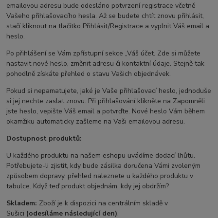
emailovou adresu bude odesláno potvrzení registrace včetně
Vašeho přihlašovacího hesla. Až se budete chtít znovu přihlásit,
stačí kliknout na tlačítko Přihlásit/Regis­trace a vyplnit Váš email a
heslo.
Po přihlášení se Vám zpřístupní sekce „Váš účet. Zde si můžete
nastavit nové heslo, změnit adresu či kontaktní údaje. Stejně tak
pohodlně získáte přehled o stavu Vašich objednávek.
Pokud si nepamatujete, jaké je Vaše přihlašovací heslo, jednoduše
si jej nechte zaslat znovu. Při přihlašování klikněte na Zapomněli
jste heslo, vepište Váš email a potvrďte. Nové heslo Vám během
okamžiku automaticky zašleme na Vaši emailovou adresu.
Dostupnost produktů:
U každého produktu na našem eshopu uvádíme dodací lhůtu.
Potřebujete-li zjistit, kdy bude zásilka doručena Vámi zvoleným
způsobem dopravy, přehled naleznete u každého produktu v
tabulce. Když teď produkt objednám, kdy jej obdržím?
Skladem:
Zboží je k dispozici na centrálním skladě v
Sušici
(odesíláme následující den)
.