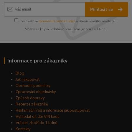
Přihlásit se
Souhlasím se
zpracováním osobních údajů
za účelem rozesílky newsletteru.
Můžete se kdykoli odhlásit. Zasíláme jednou za 14 dní.
Informace pro zákazníky
Blog
Jak nakupovat
Obchodní podmínky
Zpracování objednávky
Způsob dopravy
Recenze zákazníků
Reklamační řád a informace jak postupovat
Vyhledat díl dle VIN kódu
Vrácení zboží do 14 dnů
Kontakty