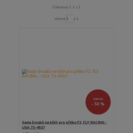
Zobrazuji 1-1 z 1
strana
z 1
338 Kč
- 50 %
Sada šroubů na kšilt pro přilbu F2, FLY RACING -
USA 73-4537