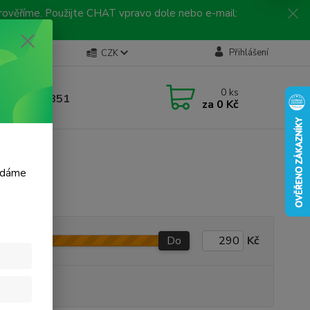
 prověříme. Použijte CHAT vpravo dole nebo e-mail:
Kontakty
Přihlášení
CZK
ická linka
0
ks
 792 217 851
za
0 Kč
, 9-16 hod.)
m dáme
Do
Kč
produkt