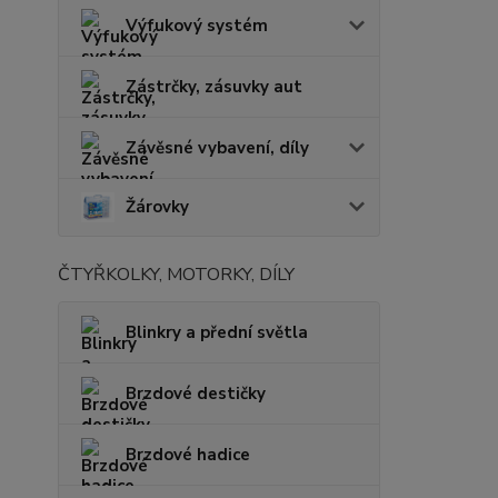
Výfukový systém
Zástrčky, zásuvky aut
Závěsné vybavení, díly
Žárovky
ČTYŘKOLKY, MOTORKY, DÍLY
Blinkry a přední světla
Brzdové destičky
Brzdové hadice