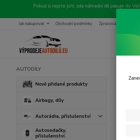
Pokud si nejste jisti, zda náhradní díl pasuje do
Jak nakupovat
Obchodní podmínky
Zpracování objednávk
AUTODÍLY
Úvod
K
Zanec
Kolo
Nově přidané produkty
Airbagy, díly
Cena:
Autorádia, příslušenství
Skl
Autosedačky,
příslušenství