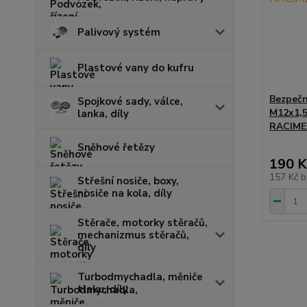
Palivový systém
Plastové vany do kufru
Bezpečn
Spojkové sady, válce,
M12x1,5
lanka, díly
RACIME
Sněhové řetězy
190 K
157 Kč
b
Střešní nosiče, boxy,
nosiče na kola, díly
Stěrače, motorky stěračů,
mechanizmus stěračů,
díly
Turbodmychadla, měniče
tlaku, díly