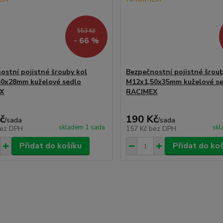
553 Kč
- 66 %
ostní pojistné šrouby kol
Bezpečnostní pojistné šroub
0x28mm kuželové sedlo
M12x1,50x35mm kuželové se
X
RACIMEX
č
190 Kč
/
sada
/
sada
skladem 1 sada
skl
ez DPH
157 Kč
bez DPH
Přidat do košíku
Přidat do ko