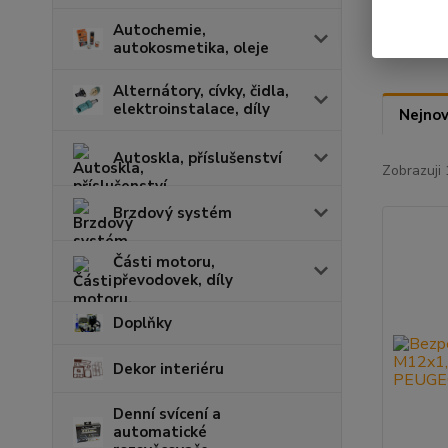
Autochemie,
autokosmetika, oleje
Alternátory, cívky, čidla,
elektroinstalace, díly
Nejnov
Autoskla, příslušenství
Zobrazuji 
Brzdový systém
Části motoru,
převodovek, díly
Doplňky
Dekor interiéru
Denní svícení a
automatické