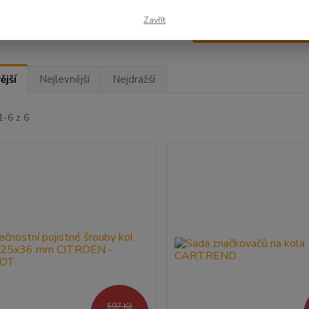
Zavřít
Upřesnit parametr
ější
Nejlevnější
Nejdražší
1-6 z 6
597 Kč