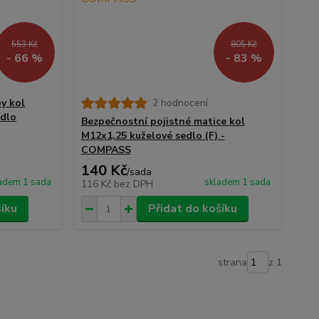
553 Kč
805 Kč
- 66 %
- 83 %
y kol
2 hodnocení
dlo
Bezpečnostní pojistné matice kol
M12x1,25 kuželové sedlo (F) -
COMPASS
140 Kč
/
sada
adem 1 sada
skladem 1 sada
116 Kč
bez DPH
šíku
Přidat do košíku
strana
z 1