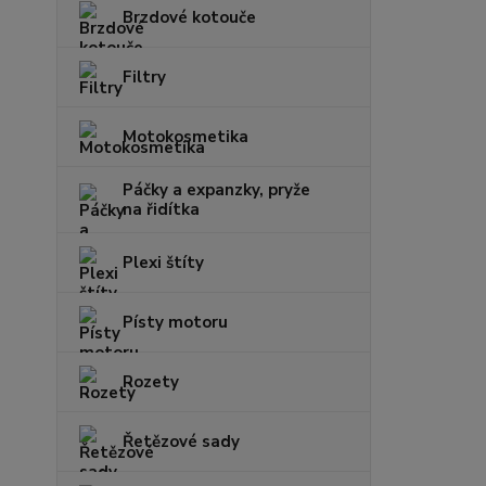
Brzdové kotouče
Filtry
Motokosmetika
Páčky a expanzky, pryže
na řidítka
Plexi štíty
Písty motoru
Rozety
Řetězové sady