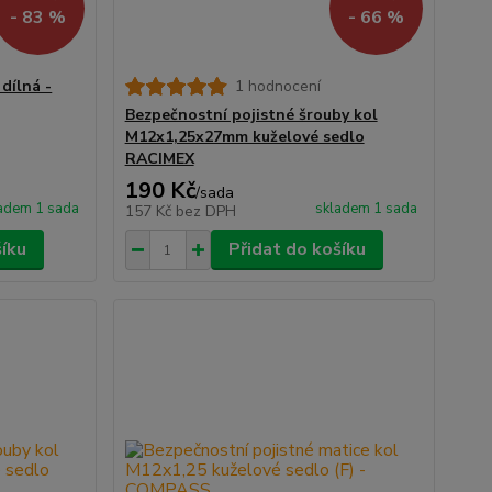
- 83 %
- 66 %
dílná -
1 hodnocení
Bezpečnostní pojistné šrouby kol
M12x1,25x27mm kuželové sedlo
RACIMEX
190 Kč
/
sada
adem 1 sada
skladem 1 sada
157 Kč
bez DPH
šíku
Přidat do košíku