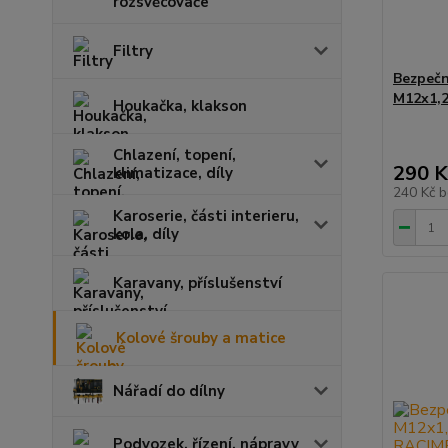
rozsvěcovače
Filtry
Bezpečn
M12x1,
Houkačka, klakson
Chlazení, topení,
290 K
klimatizace, díly
240 Kč
b
Karoserie, části interieru,
kola, díly
Karavany, příslušenství
Kolové šrouby a matice
Nářadí do dílny
Podvozek, řízení, nápravy