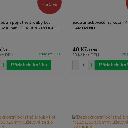
- 51 %
ostní pojistné šrouby kol
Sada značkovačů na kola - 4 
25x36 mm CITROEN - PEUGEOT
CARTREND
č
40 Kč
/
ks
/
sada
skladem 1 ks
skl
ez DPH
33 Kč
bez DPH
Přidat do košíku
Přidat do ko