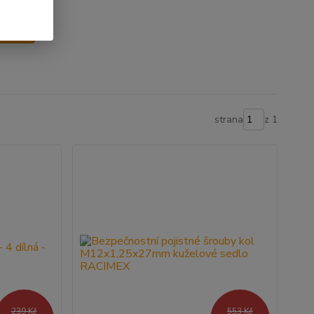
y
strana
z 1
239 Kč
553 Kč