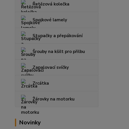
Řetězová kolečka
Spojkové lamely
Stupačky a přepákování
Šrouby na kšilt pro přilbu
Zapalovací svíčky
Zrcátka
Žárovky na motorku
Novinky