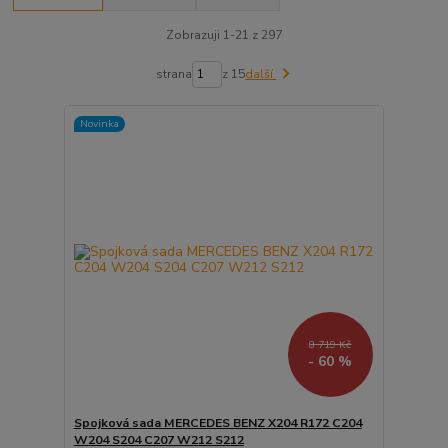
Zobrazuji 1-21 z 297
strana
z 15
další
Novinka
8 719 Kč
- 60 %
Spojková sada MERCEDES BENZ X204 R172 C204
W204 S204 C207 W212 S212