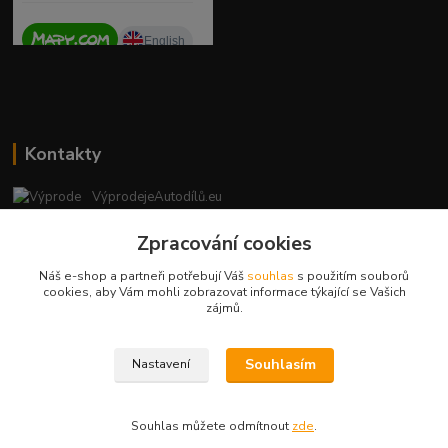
Kontakty
VýprodejeAutodílů.eu
+420 792 217 851
Zpracování cookies
(Po-Pá, 9-16 hod.)
Náš e-shop a partneři potřebují Váš
souhlas
s použitím souborů
vyprodejeautodilu@centrum.cz
cookies, aby Vám mohli zobrazovat informace týkající se Vašich
zájmů.
Souhlasím
Nastavení
Copyright © 2023 - vyprodejeautodilu.eu
Souhlas můžete odmítnout
zde
.
Vytvořeno na
Eshop-rychle.cz