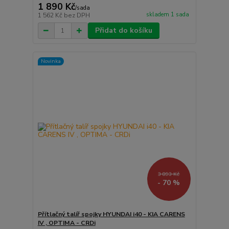
1 890 Kč
/
sada
skladem 1 sada
1 562 Kč
bez DPH
Přidat do košíku
Novinka
3 893 Kč
- 70 %
Přítlačný talíř spojky HYUNDAI i40 - KIA CARENS
IV , OPTIMA - CRDi