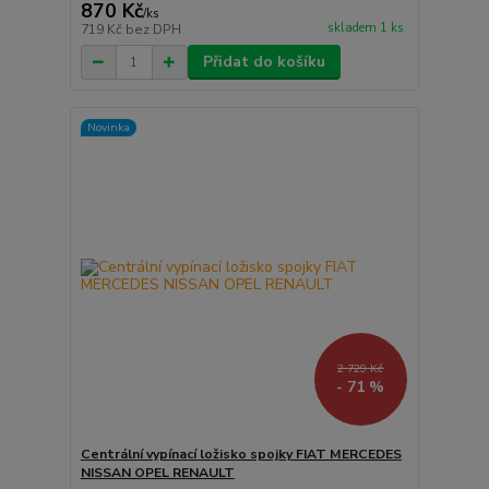
870 Kč
/
ks
skladem 1 ks
719 Kč
bez DPH
Přidat do košíku
Novinka
2 729 Kč
- 71 %
Centrální vypínací ložisko spojky FIAT MERCEDES
NISSAN OPEL RENAULT