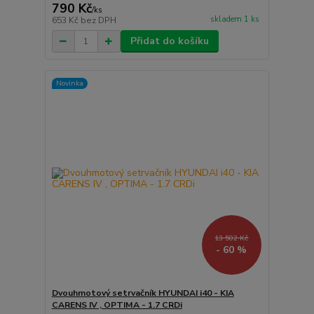
790 Kč
/
ks
skladem 1 ks
653 Kč
bez DPH
Přidat do košíku
Novinka
13 502 Kč
- 60 %
Dvouhmotový setrvačník HYUNDAI i40 - KIA
CARENS IV , OPTIMA - 1.7 CRDi