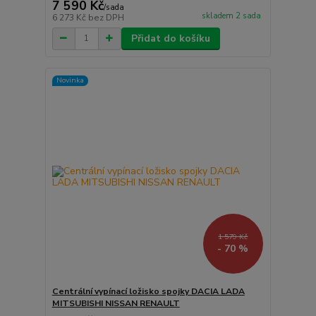
7 590 Kč
/
sada
skladem 2 sada
6 273 Kč
bez DPH
Přidat do košíku
Novinka
1 579 Kč
- 70 %
Centrální vypínací ložisko spojky DACIA LADA
MITSUBISHI NISSAN RENAULT