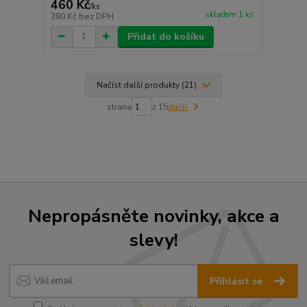
460 Kč
/
ks
skladem 1 ks
380 Kč
bez DPH
Přidat do košíku
Načíst další produkty (21)
strana
z 15
další
Nepropásněte novinky, akce a
slevy!
Přihlásit se