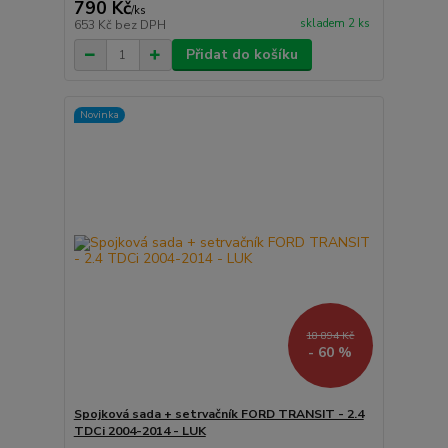
790 Kč
/
ks
skladem 2 ks
653 Kč
bez DPH
Přidat do košíku
Novinka
18 894 Kč
- 60 %
Spojková sada + setrvačník FORD TRANSIT - 2.4
TDCi 2004-2014 - LUK