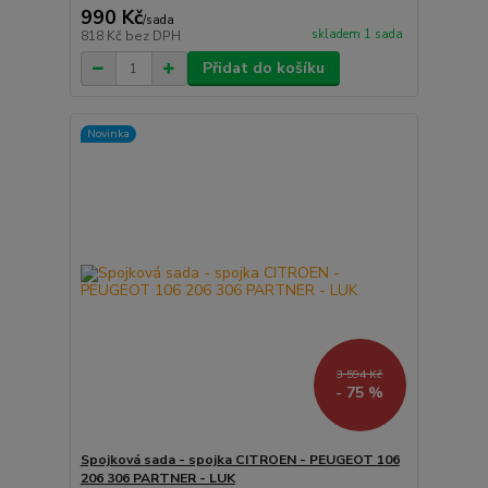
990 Kč
/
sada
skladem 1 sada
818 Kč
bez DPH
Přidat do košíku
Novinka
3 594 Kč
- 75 %
Spojková sada - spojka CITROEN - PEUGEOT 106
206 306 PARTNER - LUK