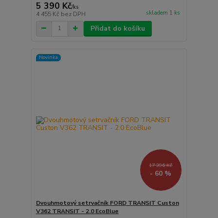
5 390 Kč
/
ks
skladem 1 ks
4 455 Kč
bez DPH
Přidat do košíku
Novinka
17 396 Kč
- 60 %
Dvouhmotový setrvačník FORD TRANSIT Custon
V362 TRANSIT - 2.0 EcoBlue