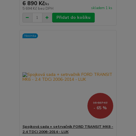
6 890 Kč
/
ks
skladem 1 ks
5 694 Kč
bez DPH
Přidat do košíku
Novinka
16 667 Kč
- 65 %
Spojková sada + setrvačník FORD TRANSIT MK6 -
2.4 TDCi 2006-2014 - LUK