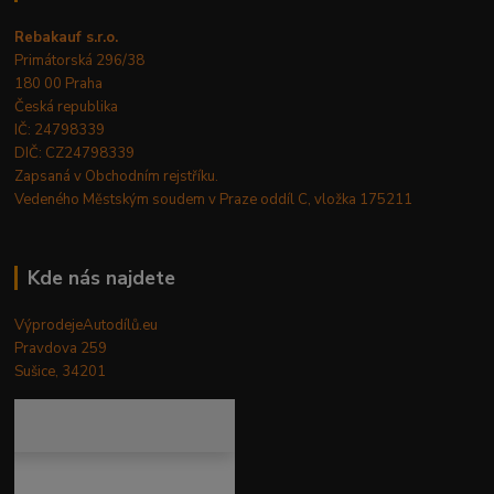
Rebakauf s.r.o.
Primátorská 296/38
180 00 Praha
Česká republika
IČ: 24798339
DIČ: CZ24798339
Zapsaná v Obchodním rejstříku.
Vedeného Městským soudem v Praze oddíl C, vložka 175211
Kde nás najdete
VýprodejeAutodílů.eu
Pravdova 259
Sušice, 34201