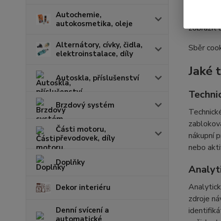
Cookies j
Autochemie,
prohlížeč
autokosmetika, oleje
zobrazit 
Alternátory, cívky, čidla,
Sběr cook
elektroinstalace, díly
Jaké 
Autoskla, příslušenství
Techni
Brzdový systém
Technické
zabloková
Části motoru,
nákupní p
převodovek, díly
nebo akti
Doplňky
Analyt
Analytick
Dekor interiéru
zdroje ná
Denní svícení a
identifik
automatické