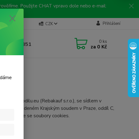
 prověříme. Použijte CHAT vpravo dole nebo e-mail:
Kontakty
Přihlášení
CZK
ická linka
0
ks
 792 217 851
za
0 Kč
, 9-16 hod.)
m dáme
rodejeautodilu.eu (Rebakauf s.r.o.), se sídlem v
ejstříku vedeném Krajským soudem v Praze, oddíl C,
bové stránce se soubory cookies.