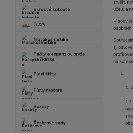
zrušit, n
účelu a n
Brzdové kotouče
V souvisl
Filtry
osobních
Motokosmetika
Souhlasím
tj. oslov
Páčky a expanzky, pryže
profilová
na řidítka
na adres
Plexi štíty
1. 
Písty motoru
1.1
Rozety
oso
spo
Řetězové sady
obc