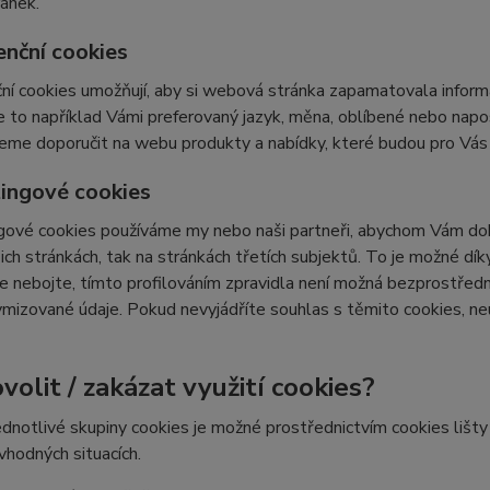
ránek.
enční cookies
ní cookies umožňují, aby si webová stránka zapamatovala inform
e to například Vámi preferovaný jazyk, měna, oblíbené nebo nap
e doporučit na webu produkty a nabídky, které budou pro Vás c
ingové cookies
ové cookies používáme my nebo naši partneři, abychom Vám doká
šich stránkách, tak na stránkách třetích subjektů. To je možné dí
e nebojte, tímto profilováním zpravidla není možná bezprostředn
izované údaje. Pokud nevyjádříte souhlas s těmito cookies, neu
volit / zakázat využití cookies?
ednotlivé skupiny cookies je možné prostřednictvím cookies lišt
 vhodných situacích.