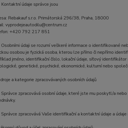
. Kontaktní údaje správce jsou
esa: Rebakauf s.r.o. Primátorská 296/38, Praha, 18000
il: vyprodejeautodilu@centrum.cz
efon: +420 792 217 851
. Osobními údaji se rozumí veškeré informace o identifikované neb
ickou osobou je fyzická osoba, kterou lze přímo či nepřímo identif
říklad jméno, identifikační číslo, lokační údaje, síťový identifikáto
iologické, genetické, psychické, ekonomické, kulturní nebo společ
Zdroje a kategorie zpracovávaných osobních údajů
. Správce zpracovává osobní údaje, které jste mu poskytl/a nebo 
ednávky.
. Správce zpracovává Vaše identifikační a kontaktní údaje a údaj
Zákonný důvod a účel zpracování osobních údajů