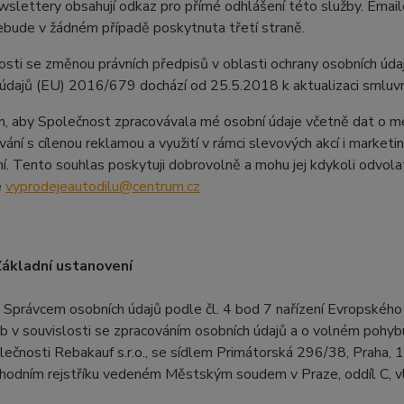
ewslettery obsahují odkaz pro přímé odhlášení této služby. Ema
ebude v žádném případě poskytnuta třetí straně.
osti se změnou právních předpisů v oblasti ochrany osobních úda
 údajů (EU) 2016/679 dochází od 25.5.2018 k aktualizaci smlu
, aby Společnost zpracovávala mé osobní údaje včetně dat o mé n
ování s cílenou reklamou a využití v rámci slevových akcí i market
ní. Tento souhlas poskytuji dobrovolně a mohu jej kdykoli odvol
e
vyprodejeautodilu@centrum.cz
Základní ustanovení
. Správcem osobních údajů podle čl. 4 bod 7 nařízení Evropskéh
b v souvislosti se zpracováním osobních údajů a o volném pohybu
lečnosti Rebakauf s.r.o., se sídlem Primátorská 296/38, Praha, 
hodním rejstříku vedeném Městským soudem v Praze, oddíl C, vl