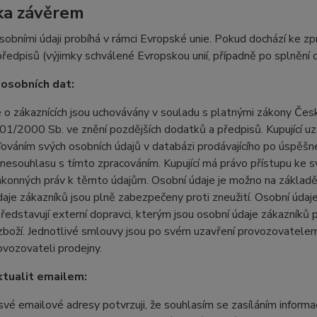
ka závěrem
sobními údaji probíhá v rámci Evropské unie. Pokud dochází ke 
předpisů (výjimky schválené Evropskou unií, případně po splnění
osobních dat:
 o zákaznících jsou uchovávány v souladu s platnými zákony Čes
101/2000 Sb. ve znění pozdějších dodatků a předpisů. Kupující 
ováním svých osobních údajů v databázi prodávajícího po úspěš
 nesouhlasu s tímto zpracováním. Kupující má právo přístupu ke 
ákonných práv k těmto údajům. Osobní údaje je možno na základ
aje zákazníků jsou plně zabezpečeny proti zneužití. Osobní úda
ředstavují externí dopravci, kterým jsou osobní údaje zákazníků 
zboží. Jednotlivé smlouvy jsou po svém uzavření provozovatelem 
vozovateli prodejny.
tualit emailem:
vé emailové adresy potvrzuji, že souhlasím se zasíláním informací 