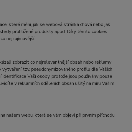
ace, které mění, jak se webová stránka chová nebo jak
osledy prohlížené produkty apod. Díky těmto cookies
o nejzajímavější.
zali zobrazit co nejrelevantnější obsah nebo reklamy
ky vytváření tzv. pseudonymizovaného profilu dle Vašich
í identifikace Vaší osoby, protože jsou používány pouze
vidíte v reklamních sděleních obsah ušitý na míru Vašim
y na našem webu, která se vám objeví při prvním příchodu