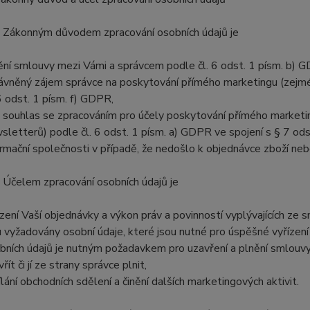
. Zákonným důvodem zpracování osobních údajů je
ění smlouvy mezi Vámi a správcem podle čl. 6 odst. 1 písm. b) 
ávněný zájem správce na poskytování přímého marketingu (zejmén
 6 odst. 1 písm. f) GDPR,
 souhlas se zpracováním pro účely poskytování přímého marketin
sletterů) podle čl. 6 odst. 1 písm. a) GDPR ve spojení s § 7 od
ormační společnosti v případě, že nedošlo k objednávce zboží neb
. Účelem zpracování osobních údajů je
ízení Vaší objednávky a výkon práv a povinností vyplývajících ze
u vyžadovány osobní údaje, které jsou nutné pro úspěšné vyřízení
bních údajů je nutným požadavkem pro uzavření a plnění smlouvy
řít či jí ze strany správce plnit,
ílání obchodních sdělení a činění dalších marketingových aktivit.