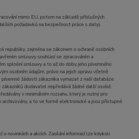
zpracování mimo EU, potom na základě příslušných
 dalších požadavků na bezpečnost práce s daty).
ké republiky, zejména se zákonem o ochraně osobních
uzavřením smlouvy souhlasí se zpracováním a
ném splnění smlouvy a to až do doby jeho písemného
svým osobním údajům, právo na jejich opravu včetně
ě písemné žádosti zákazníka vymazat z naší databáze.
je zákazníků dodavatel nepředává žádné další osobě.
předávány v minimálním rozsahu, který je nutný pro
archivovány, a to ve formě elektronické a jsou přístupné
o novinkách a akcích. Zasílání informací lze kdykoli