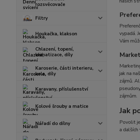
našich st
rozsvěcovače
Prefer
Filtry
Preferenč
vypadá. J
Houkačka, klakson
Vám můžem
Chlazení, topení,
Market
klimatizace, díly
Marketing
Karoserie, části interieru,
jak na na
kola, díly
zájmů. Al
pseudonym
Karavany, příslušenství
zájmům.
Kolové šrouby a matice
Jak po
Povolit j
Nářadí do dílny
a dalších