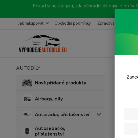
Pokud si nejste jisti, zda náhradní díl pasuje do
Jak nakupovat
Obchodní podmínky
Zpracování objednávk
AUTODÍLY
Úvod
P
Zanec
Nově přidané produkty
Prác
Airbagy, díly
Provozov
Primátor
Autorádia, příslušenství
vložka 17
Co js
Autosedačky,
příslušenství