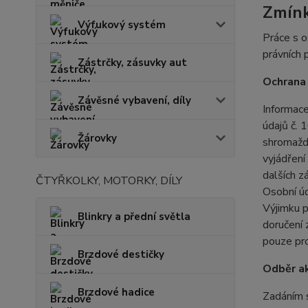
Zmín
Výfukový systém
Práce s o
právních 
Zástrčky, zásuvky aut
Ochrana 
Závěsné vybavení, díly
Informace
údajů č. 
Žárovky
shromažď
vyjádření
dalších z
ČTYŘKOLKY, MOTORKY, DÍLY
Osobní úd
Výjimku p
Blinkry a přední světla
doručení 
pouze pro
Brzdové destičky
Odběr ak
Brzdové hadice
Zadáním s