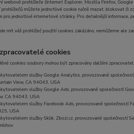
í webové prohlížeče (Internet Explorer, Mozilla Firefox, Google
 prohlížečů můžete jednotlivé cookie ručně mazat, blokovat či zce
en pro jednotlivé internetové stránky. Pro detailnější informace, 
e mít váš prohlížeč použití cookies zakázáno, nemůžeme ale zar
 zpracovatelé cookies
ěné cookies soubory mohou být zpracovány dalšími zpracovateli
kytovatelem služby Google Analytics, provozované společností
ntain View, CA 94043, USA
kytovatelem služby Google Ads, provozované společností Goog
w, CA 94043, USA
kytovatelem služby Facebook Ads, provozované společností Fa
025, USA
kytovatelem služby Sklik, Zbozi.cz, provozované společností Se
míchov