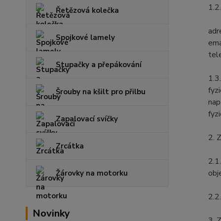
1.2
Řetězová kolečka
adr
Spojkové lamely
ema
tel
Stupačky a přepákování
1.3
fyz
Šrouby na kšilt pro přilbu
nap
fyz
Zapalovací svíčky
2. 
Zrcátka
2.1
obj
Žárovky na motorku
2.2
Novinky
3. 