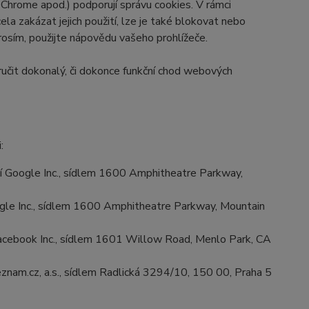
 Chrome apod.) podporují správu cookies. V rámci
la zakázat jejich použití, lze je také blokovat nebo
prosím, použijte nápovědu vašeho prohlížeče.
učit dokonalý, či dokonce funkční chod webových
:
 Google Inc., sídlem 1600 Amphitheatre Parkway,
le Inc., sídlem 1600 Amphitheatre Parkway, Mountain
cebook Inc., sídlem 1601 Willow Road, Menlo Park, CA
znam.cz, a.s., sídlem Radlická 3294/10, 150 00, Praha 5