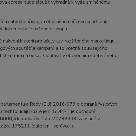
ilová adresa bude sloužit výhradně k výše zmíněnému
jů a nabytím účinnosti obecného nařízení na ochranu
vní dokumentace našeho e-shopu.
ákupní historii pro účely tzv. rozšířeného marketingu -
ingových soutěží a kampaní, a to včetně souvisejícího
at kliknutím na odkaz Odhlásit v obchodním sdělení nebo
o parlamentu a Rady (EU) 2016/679 o ochraně fyzických
 těchto údajů (dále jen: „GDPR”) je obchodní
18000, identifikační číslo: 24798339, zapsané v
ožka 175211 (dále jen: „správce“).