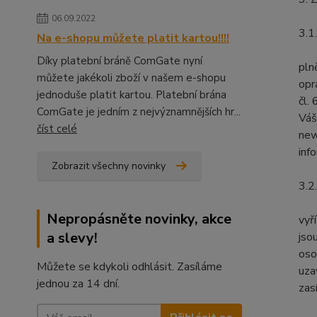
06.09.2022
3.1
Na e-shopu můžete platit kartou!!!!
Díky platební bráně ComGate nyní
pln
můžete jakékoli zboží v našem e-shopu
opr
jednoduše platit kartou. Platební brána
čl.
ComGate je jedním z nejvýznamnějších hr...
Váš
číst celé
new
inf
Zobrazit všechny novinky
3.2
Nepropásněte novinky, akce
vyř
a slevy!
jso
oso
Můžete se kdykoli odhlásit. Zasíláme
uzav
jednou za 14 dní.
zas