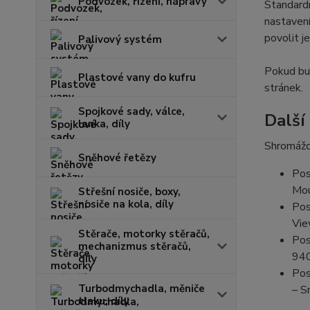
Podvozek, řízení, nápravy
Standardn
nastavení
povolit j
Palivový systém
Pokud bud
Plastové vany do kufru
stránek.
Spojkové sady, válce,
Další
lanka, díly
Shromážd
Sněhové řetězy
Pos
Mou
Střešní nosiče, boxy,
nosiče na kola, díly
Pos
Vie
Stěrače, motorky stěračů,
Pos
mechanizmus stěračů,
94
díly
Pos
Turbodmychadla, měniče
– S
tlaku, díly