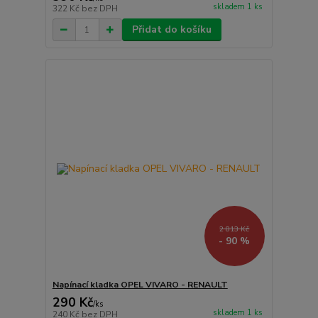
skladem 1 ks
322 Kč
bez DPH
Přidat do košíku
2 813 Kč
- 90 %
Napínací kladka OPEL VIVARO - RENAULT
290 Kč
/
ks
skladem 1 ks
240 Kč
bez DPH