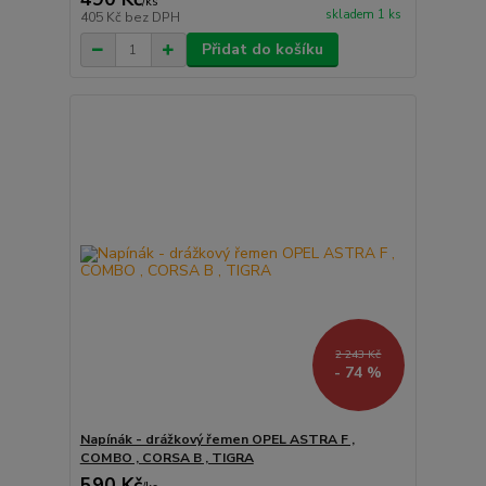
/
ks
skladem 1 ks
405 Kč
bez DPH
Přidat do košíku
2 243 Kč
- 74 %
Napínák - drážkový řemen OPEL ASTRA F ,
COMBO , CORSA B , TIGRA
590 Kč