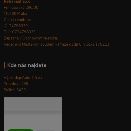
Rebakauf s.r.o.
Primátorská 296/38
180 00 Praha
Česká republika
IČ: 24798339
DIČ: CZ24798339
Zapsaná v Obchodním rejstříku.
Vedeného Městským soudem v Praze oddíl C, vložka 175211
Kde nás najdete
VýprodejeAutodílů.eu
Pravdova 259
Sušice, 34201