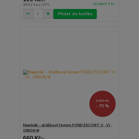
/
ks
skladem 4 ks
99 Kč
bez DPH
Přidat do košíku
2 203 Kč
- 70 %
Napínák - drážkový řemen FORD ESCORT V , VI ,
ORION III
660 Kč
/
ks