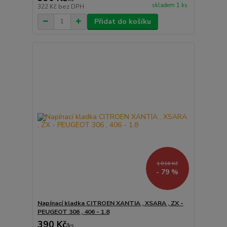
skladem 1 ks
322 Kč
bez DPH
Přidat do košíku
1 816 Kč
- 79 %
Napínací kladka CITROEN XANTIA , XSARA , ZX -
PEUGEOT 306 , 406 - 1.8
390 Kč
/
ks