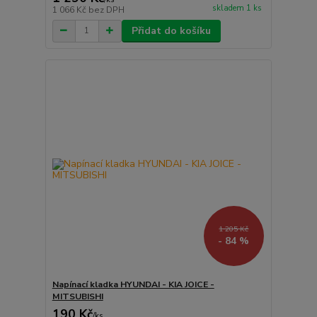
skladem 1 ks
1 066 Kč
bez DPH
Přidat do košíku
1 205 Kč
- 84 %
Napínací kladka HYUNDAI - KIA JOICE -
MITSUBISHI
190 Kč
/
ks