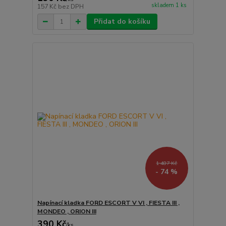
skladem 1 ks
157 Kč
bez DPH
Přidat do košíku
1 487 Kč
- 74 %
Napínací kladka FORD ESCORT V VI , FIESTA III ,
MONDEO , ORION III
390 Kč
/
ks