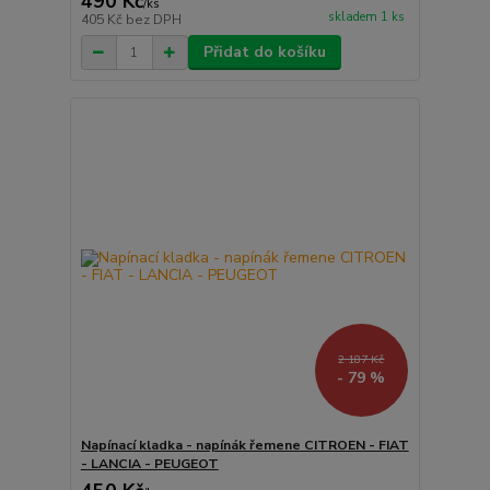
490 Kč
/
ks
skladem 1 ks
405 Kč
bez DPH
Přidat do košíku
2 187 Kč
- 79 %
Napínací kladka - napínák řemene CITROEN - FIAT
- LANCIA - PEUGEOT