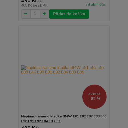
490 Kč
/
ks
skladem 6 ks
405 Kč
bez DPH
Přidat do košíku
2 719 Kč
- 82 %
Napínací rameno kladka BMW E81 E82 E87 E88 E46
E90 E91 E92 E84 E83 E85