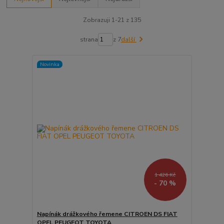
Zobrazuji 1-21 z 135
strana
z 7
další
Novinka
1 426 Kč
- 70 %
Napínák drážkového řemene CITROEN DS FIAT
OPEL PEUGEOT TOYOTA