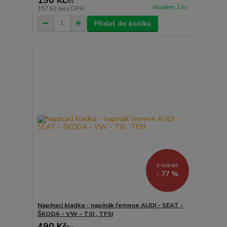
/
ks
skladem 2 ks
157 Kč
bez DPH
Přidat do košíku
2 132 Kč
- 77 %
Napínací kladka - napínák řemene AUDI - SEAT -
ŠKODA - VW - TSI , TFSI
490 Kč