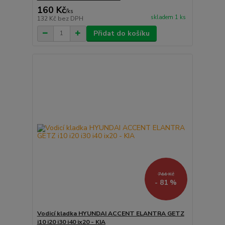
160 Kč
/
ks
skladem 1 ks
132 Kč
bez DPH
Přidat do košíku
744 Kč
- 81 %
Vodicí kladka HYUNDAI ACCENT ELANTRA GETZ
i10 i20 i30 i40 ix20 - KIA