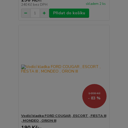
/
ks
skladem 2 ks
240 Kč
bez DPH
Přidat do košíku
1 098 Kč
- 83 %
Vodící kladka FORD COUGAR , ESCORT , FIESTA III
, MONDEO , ORION III
190 Kč