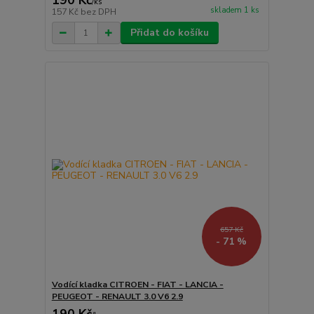
190 Kč
/
ks
skladem 1 ks
157 Kč
bez DPH
Přidat do košíku
657 Kč
- 71 %
Vodící kladka CITROEN - FIAT - LANCIA -
PEUGEOT - RENAULT 3.0 V6 2.9
190 Kč