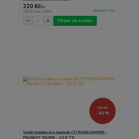
220 Kč
/
ks
skladem 4 ks
182 Kč
bez DPH
Přidat do košíku
998 Kč
- 84 %
Vodící kladka pro napínák CITROEN JUMPER -
PEUGEOT BOXER - 2.5 D TD