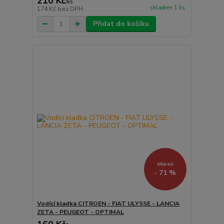
210 Kč
/
ks
skladem 1 ks
174 Kč
bez DPH
Přidat do košíku
556 Kč
- 71 %
Vodící kladka CITROEN - FIAT ULYSSE - LANCIA
ZETA - PEUGEOT - OPTIMAL