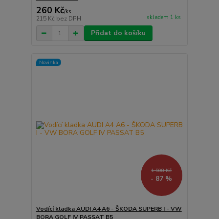
260 Kč
/
ks
skladem 1 ks
215 Kč
bez DPH
Přidat do košíku
Novinka
1 508 Kč
- 87 %
Vodící kladka AUDI A4 A6 - ŠKODA SUPERB I - VW
BORA GOLF IV PASSAT B5