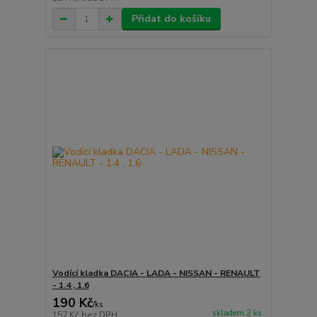
Přidat do košíku
Vodící kladka DACIA - LADA - NISSAN - RENAULT
- 1.4 , 1.6
190 Kč
/
ks
skladem 2 ks
157 Kč
bez DPH