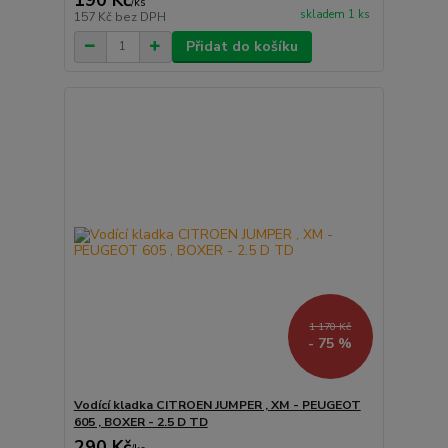
/
ks
skladem 1 ks
157 Kč
bez DPH
Přidat do košíku
1 170 Kč
- 75 %
Vodící kladka CITROEN JUMPER , XM - PEUGEOT
605 , BOXER - 2.5 D TD
290 Kč