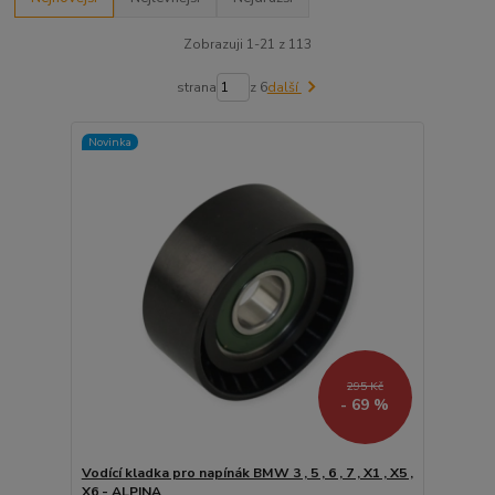
Zobrazuji 1-21 z 113
strana
z 6
další
Novinka
295 Kč
- 69 %
Vodící kladka pro napínák BMW 3 , 5 , 6 , 7 , X1 , X5 ,
X6 - ALPINA