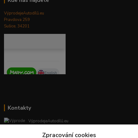
VýprodejeAutodílů.eu
Pravdova 259
Sušice, 34201
Kontakty
VýprodejeAutodílů.eu
+420 792 217 851
Zpracování cookies
(Po-Pá, 9-16 hod.)