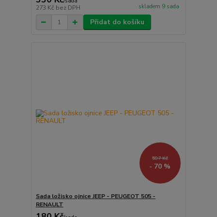
/
sada
skladem 9 sada
273 Kč
bez DPH
Přidat do košíku
597 Kč
- 70 %
Sada ložisko ojnice JEEP - PEUGEOT 505 -
RENAULT
180 Kč