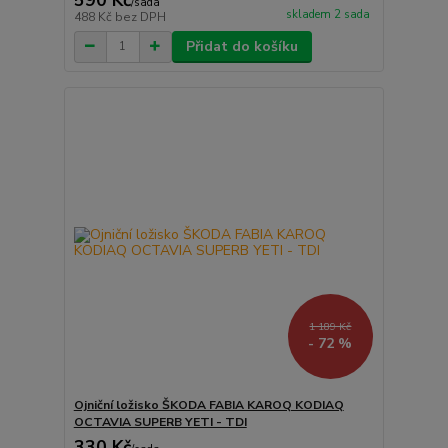
/
sada
skladem 2 sada
488 Kč
bez DPH
Přidat do košíku
1 189 Kč
- 72 %
Ojniční ložisko ŠKODA FABIA KAROQ KODIAQ
OCTAVIA SUPERB YETI - TDI
330 Kč