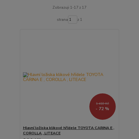
Zobrazuji 1-17 z 17
strana
z 1
1 410 Kč
- 72 %
Hlavní ložiska klikové hřídele TOYOTA CARINA E ,
COROLLA , LITEACE