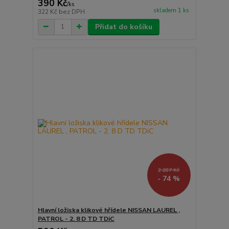
390 Kč
/
ks
skladem 1 ks
322 Kč
bez DPH
Přidat do košíku
2 287 Kč
- 74 %
Hlavní ložiska klikové hřídele NISSAN LAUREL ,
PATROL - 2. 8 D TD TDiC