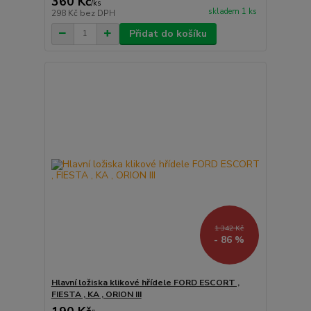
360 Kč
/
ks
skladem 1 ks
298 Kč
bez DPH
Přidat do košíku
1 342 Kč
- 86 %
Hlavní ložiska klikové hřídele FORD ESCORT ,
FIESTA , KA , ORION III