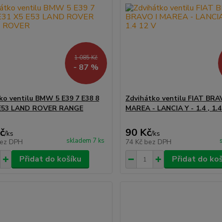
1 085 Kč
- 87 %
ko ventilu BMW 5 E39 7 E38 8
Zdvihátko ventilu FIAT BR
 E53 LAND ROVER RANGE
MAREA - LANCIA Y - 1.4 , 1.4
č
90 Kč
/
ks
/
ks
skladem 7 ks
ez DPH
74 Kč
bez DPH
Přidat do košíku
Přidat do ko