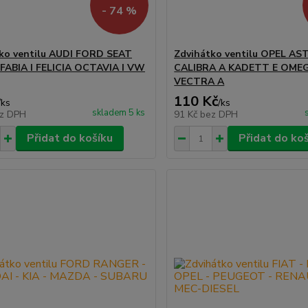
- 74 %
ko ventilu AUDI FORD SEAT
Zdvihátko ventilu OPEL AS
ABIA I FELICIA OCTAVIA I VW
CALIBRA A KADETT E OME
VECTRA A
110 Kč
/
ks
/
ks
skladem 5 ks
z DPH
91 Kč
bez DPH
Přidat do košíku
Přidat do ko