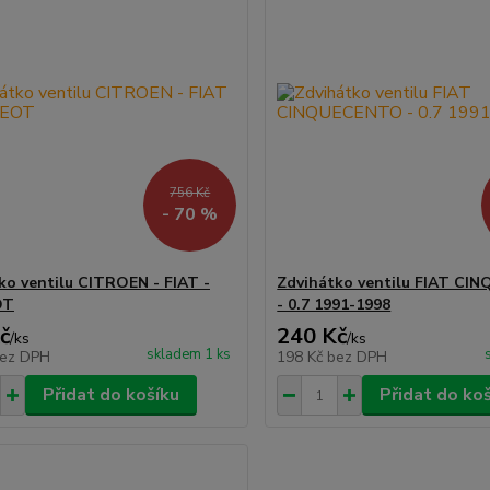
756 Kč
- 70 %
ko ventilu CITROEN - FIAT -
Zdvihátko ventilu FIAT C
OT
- 0.7 1991-1998
č
240 Kč
/
ks
/
ks
skladem 1 ks
ez DPH
198 Kč
bez DPH
Přidat do košíku
Přidat do ko