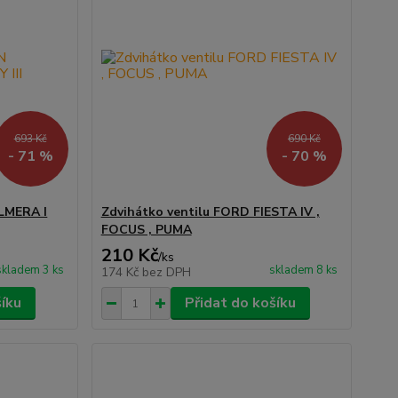
693 Kč
690 Kč
- 71 %
- 70 %
ALMERA I
Zdvihátko ventilu FORD FIESTA IV ,
FOCUS , PUMA
210 Kč
/
ks
skladem 3 ks
skladem 8 ks
174 Kč
bez DPH
šíku
Přidat do košíku