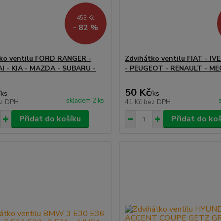
453 Kč
- 82 %
ko ventilu FORD RANGER -
Zdvihátko ventilu FIAT - I
 - KIA - MAZDA - SUBARU -
- PEUGEOT - RENAULT - ME
50 Kč
/
ks
/
ks
skladem 2 ks
z DPH
41 Kč
bez DPH
Přidat do košíku
Přidat do ko