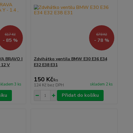
617 Kč
678 Kč
- 85 %
- 78 %
AVA BRAVO I
Zdvihátko ventilu BMW E30 E36 E34
 12 V
E32 E38 E31
150 Kč
/
ks
skladem 3 ks
skladem 2 ks
124 Kč
bez DPH
šíku
Přidat do košíku