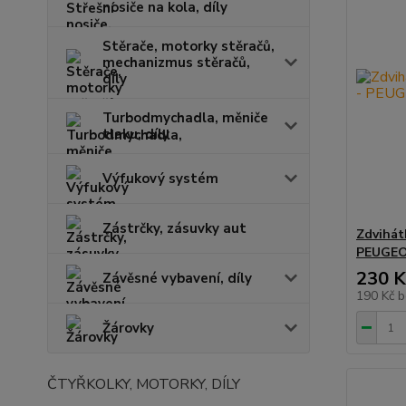
nosiče na kola, díly
Stěrače, motorky stěračů,
mechanizmus stěračů,
díly
Turbodmychadla, měniče
tlaku, díly
Výfukový systém
Zástrčky, zásuvky aut
Zdvihát
PEUGE
230 K
Závěsné vybavení, díly
190 Kč
b
Žárovky
ČTYŘKOLKY, MOTORKY, DÍLY