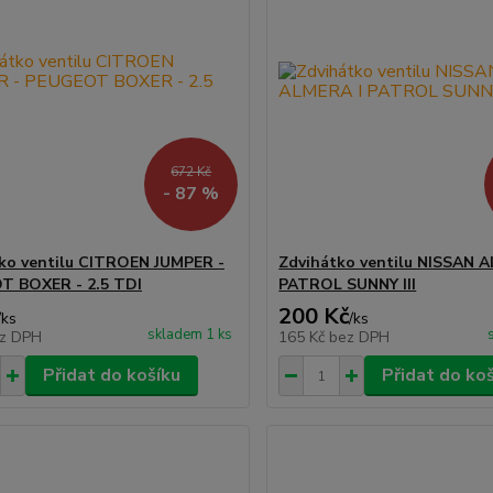
672 Kč
- 87 %
ko ventilu CITROEN JUMPER -
Zdvihátko ventilu NISSAN 
T BOXER - 2.5 TDI
PATROL SUNNY III
200 Kč
/
ks
/
ks
skladem 1 ks
z DPH
165 Kč
bez DPH
Přidat do košíku
Přidat do ko