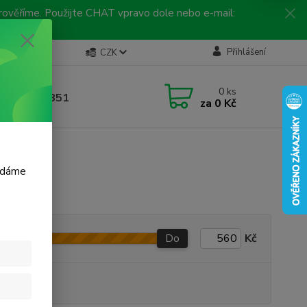
 prověříme. Použijte CHAT vpravo dole nebo e-mail:
Kontakty
Přihlášení
CZK
ická linka
0
ks
 792 217 851
za
0 Kč
, 9-16 hod.)
m dáme
Do
Kč
produkt