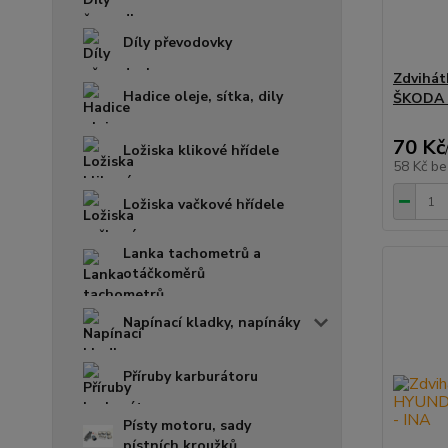
Díly převodovky
Zdvihát
Hadice oleje, sítka, dily
ŠKODA F
70 Kč
Ložiska klikové hřídele
58 Kč
be
Ložiska vačkové hřídele
Lanka tachometrů a
otáčkoměrů
Napínací kladky, napínáky
Příruby karburátoru
Písty motoru, sady
pístních kroužků