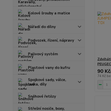
Kolové šrouby a matice
Nářadí do dílny
Podvozek, řízení, nápravy
Palivový systém
Zdvihát
PEUGEO
Plastové vany do kufru
90 Kč
74 Kč
be
Spojkové sady, válce,
lanka, díly
Sněhové řetězy
Střešní nosiče, boxy,