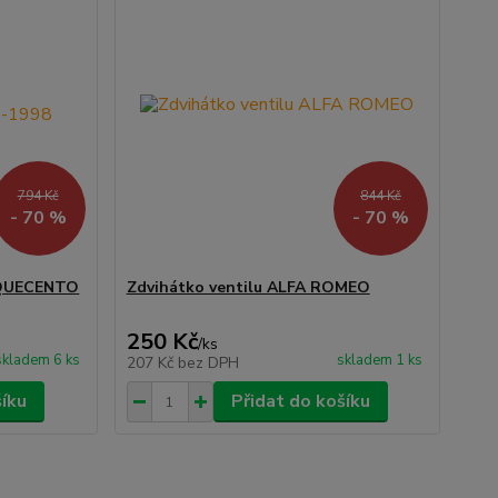
794 Kč
844 Kč
- 70 %
- 70 %
INQUECENTO
Zdvihátko ventilu ALFA ROMEO
250 Kč
/
ks
skladem 6 ks
skladem 1 ks
207 Kč
bez DPH
šíku
Přidat do košíku