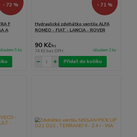
- 72 %
- 71 %
TRA F
Hydraulické zdvihátko ventilu ALFA
GA A
ROMEO - FIAT - LANCIA - ROVER
90 Kč
/
ks
skladem 5 ks
skladem 2 ks
74 Kč
bez DPH
šíku
Přidat do košíku