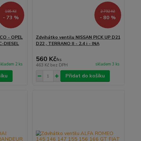
185 Kč
2 792 Kč
- 73 %
- 80 %
VECO - OPEL
Zdvihátko ventilu NISSAN PICK UP D21
C-DIESEL
D22 , TERRANO II - 2.4 i - INA
560 Kč
/
ks
skladem 2 ks
skladem 3 ks
463 Kč
bez DPH
šíku
Přidat do košíku