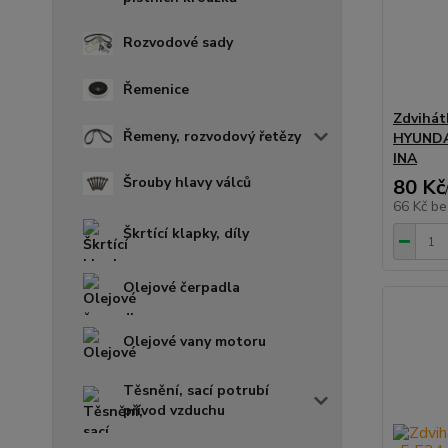
Rozvodové sady
Řemenice
Zdvihát
Řemeny, rozvodový řetězy
HYUNDAI
INA
Šrouby hlavy válců
80 Kč
66 Kč
be
Škrtící klapky, díly
Olejové čerpadla
Olejové vany motoru
Těsnění, sací potrubí
přívod vzduchu