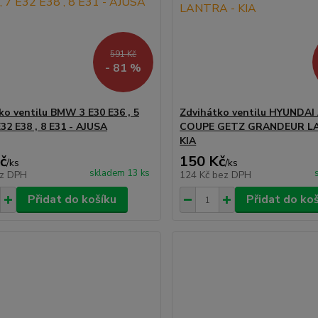
591 Kč
- 81 %
ko ventilu BMW 3 E30 E36 , 5
Zdvihátko ventilu HYUNDA
E32 E38 , 8 E31 - AJUSA
COUPE GETZ GRANDEUR L
KIA
č
150 Kč
/
ks
/
ks
skladem 13 ks
z DPH
124 Kč
bez DPH
Přidat do košíku
Přidat do ko