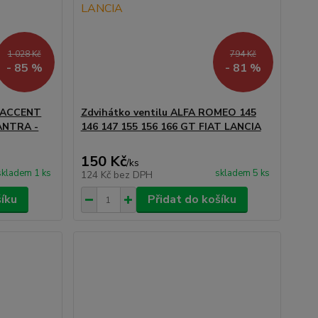
1 028 Kč
794 Kč
- 85 %
- 81 %
I ACCENT
Zdvihátko ventilu ALFA ROMEO 145
ANTRA -
146 147 155 156 166 GT FIAT LANCIA
150 Kč
/
ks
skladem 1 ks
skladem 5 ks
124 Kč
bez DPH
šíku
Přidat do košíku