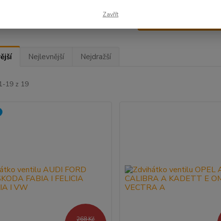
Zavřít
Upřesnit parametr
ější
Nejlevnější
Nejdražší
1-19 z 19
268 Kč