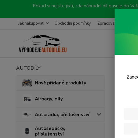
Pokud si nejste jisti, zda náhradní díl pasuje do
Jak nakupovat
Obchodní podmínky
Zpracování objednávk
AUTODÍLY
Úvod
Č
Zanec
Zdvi
Nově přidané produkty
Airbagy, díly
Cena:
Autorádia, příslušenství
Skl
Autosedačky,
příslušenství