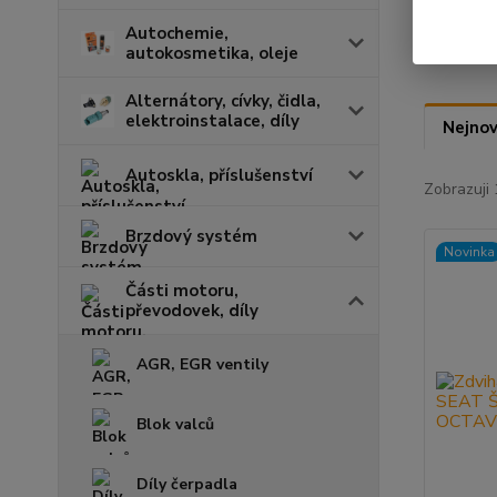
Autochemie,
autokosmetika, oleje
Alternátory, cívky, čidla,
elektroinstalace, díly
Nejnov
Autoskla, příslušenství
Zobrazuji 
Brzdový systém
Novinka
Části motoru,
převodovek, díly
AGR, EGR ventily
Blok valců
Díly čerpadla