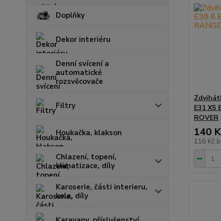
Doplňky
Dekor interiéru
Denní svícení a
automatické
rozsvěcovače
Zdvihát
Filtry
E31 X5
ROVER
140 K
Houkačka, klakson
116 Kč
b
Chlazení, topení,
klimatizace, díly
Karoserie, části interieru,
kola, díly
Karavany, příslušenství