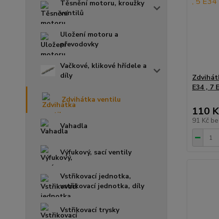
Těsnění motoru, kroužky
ventilů
Uložení motoru a
převodovky
Vačkové, klikové hřídele a
díly
Zdvihát
E34 , 7 
Zdvihátka ventilu
110 K
91 Kč
be
Vahadla
Výfukový, sací ventily
Vstřikovací jednotka,
vstřikovací jednotka, díly
Vstřikovací trysky