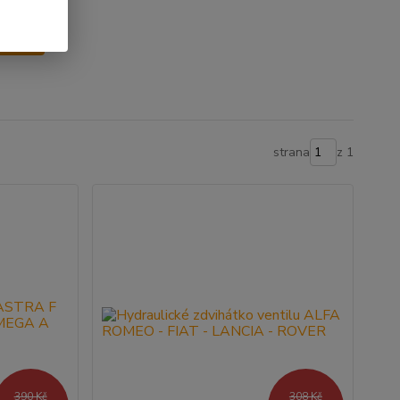
y
strana
z 1
390 Kč
308 Kč