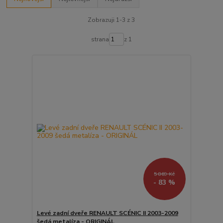
Zobrazuji 1-3 z 3
strana
z 1
5 869 Kč
- 83 %
Levé zadní dveře RENAULT SCÉNIC II 2003-2009
šedá metalíza - ORIGINÁL