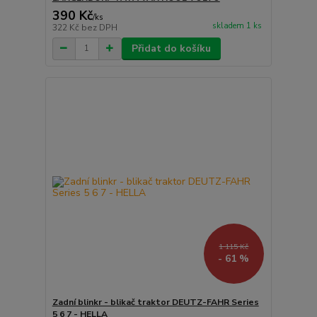
390 Kč
/
ks
skladem 1 ks
322 Kč
bez DPH
Přidat do košíku
1 115 Kč
- 61 %
Zadní blinkr - blikač traktor DEUTZ-FAHR Series
5 6 7 - HELLA