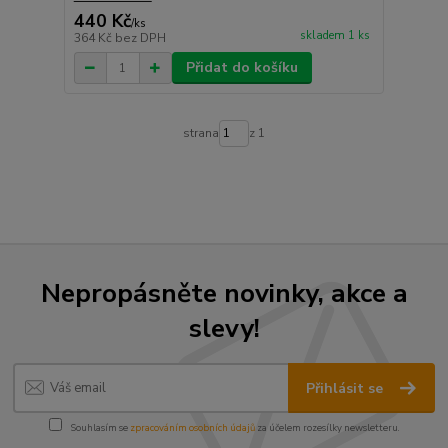
440 Kč
/
ks
skladem 1 ks
364 Kč
bez DPH
Přidat do košíku
strana
z 1
Nepropásněte novinky, akce a
slevy!
Přihlásit se
Souhlasím se
zpracováním osobních údajů
za účelem rozesílky newsletteru.