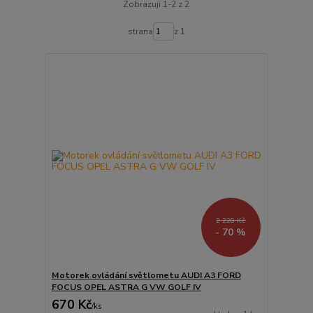
Zobrazuji 1-2 z 2
strana
z 1
2 220 Kč
- 70 %
Motorek ovládání světlometu AUDI A3 FORD
FOCUS OPEL ASTRA G VW GOLF IV
670 Kč
/
ks