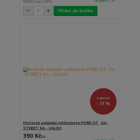
skladem 1 ks
554 Kč
bez DPH
Přidat do košíku
1 447 Kč
- 73 %
Motorek ovládání světlometu FORD GT , KA ,
STREET KA - VALEO
390 Kč
/
ks