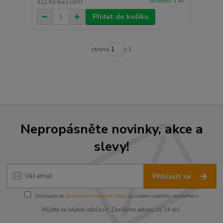
skladem 2 ks
322 Kč
bez DPH
Přidat do košíku
strana
z 1
Nepropásněte novinky, akce a
slevy!
Přihlásit se
Souhlasím se
zpracováním osobních údajů
za účelem rozesílky newsletteru.
Můžete se kdykoli odhlásit. Zasíláme jednou za 14 dní.