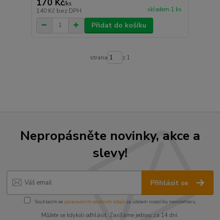
170 Kč
/
ks
skladem 1 ks
140 Kč
bez DPH
Přidat do košíku
strana
z 1
Nepropásněte novinky, akce a
slevy!
Přihlásit se
Souhlasím se
zpracováním osobních údajů
za účelem rozesílky newsletteru.
Můžete se kdykoli odhlásit. Zasíláme jednou za 14 dní.