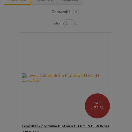
Zobrazuji 1-1 z 1
strana
z 1
614 Kč
- 72 %
Levý držák předního blatníku CITROEN BERLINGO