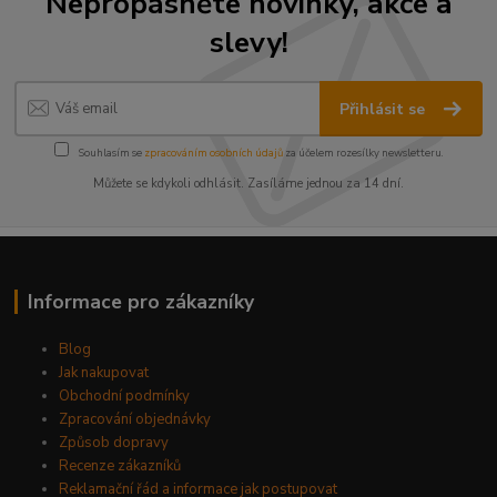
Nepropásněte novinky, akce a
slevy!
Přihlásit se
Souhlasím se
zpracováním osobních údajů
za účelem rozesílky newsletteru.
Můžete se kdykoli odhlásit. Zasíláme jednou za 14 dní.
Informace pro zákazníky
Blog
Jak nakupovat
Obchodní podmínky
Zpracování objednávky
Způsob dopravy
Recenze zákazníků
Reklamační řád a informace jak postupovat