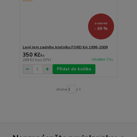
1 143 Kč
- 69 %
Levý lem zadního blatníku FORD KA 1996-2009
350 Kč
/
ks
skladem 3 ks
289 Kč
bez DPH
Přidat do košíku
strana
z 1