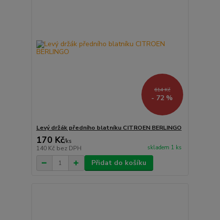
614 Kč
- 72 %
Levý držák předního blatníku CITROEN BERLINGO
170 Kč
/
ks
skladem 1 ks
140 Kč
bez DPH
Přidat do košíku