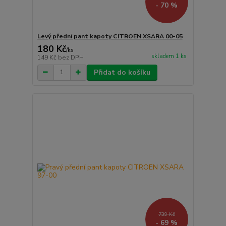
- 70 %
Levý přední pant kapoty CITROEN XSARA 00-05
180 Kč
/
ks
skladem 1 ks
149 Kč
bez DPH
Přidat do košíku
739 Kč
- 69 %