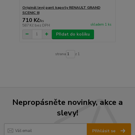
Originál levý pant kapoty RENAULT GRAND
SCENIC III
710 Kč
/
ks
skladem 1 ks
587 Kč
bez DPH
Přidat do košíku
strana
z 1
Nepropásněte novinky, akce a
slevy!
Přihlásit se