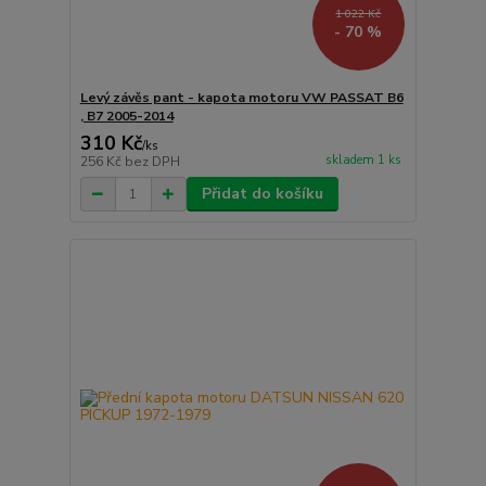
1 022 Kč
- 70 %
Levý závěs pant - kapota motoru VW PASSAT B6
, B7 2005-2014
310 Kč
/
ks
skladem 1 ks
256 Kč
bez DPH
Přidat do košíku