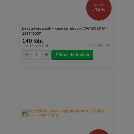
538 Kč
- 74 %
Levý závěs pant - kapota motoru VW GOLF IV 4
1997-2007
140 Kč
/
ks
skladem 1 ks
116 Kč
bez DPH
Přidat do košíku