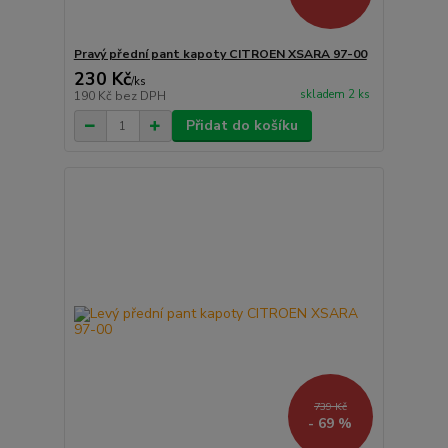
Pravý přední pant kapoty CITROEN XSARA 97-00
230 Kč
/
ks
skladem 2 ks
190 Kč
bez DPH
Přidat do košíku
739 Kč
- 69 %