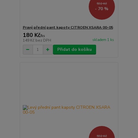
592 Kč
- 70 %
Pravý přední pant kapoty CITROEN XSARA 00-05
180 Kč
/
ks
skladem 1 ks
149 Kč
bez DPH
Přidat do košíku
592 Kč