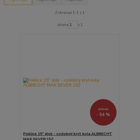
Zobrazuji 1-1 z 1
strana
z 1
173 Kč
- 54 %
Poklice 15" disk - ozdobný kryt kola ALBRECHT
MAX SILVER 15Z