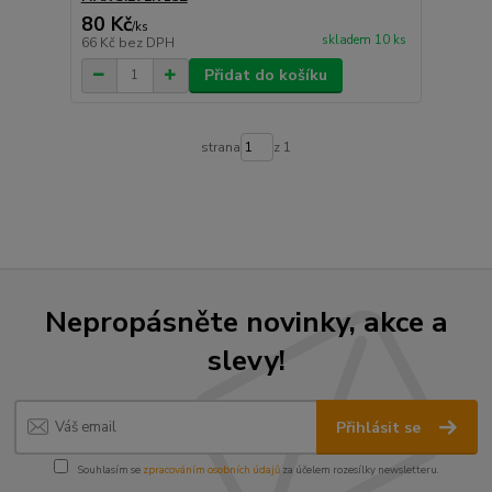
80 Kč
/
ks
skladem 10 ks
66 Kč
bez DPH
Přidat do košíku
strana
z 1
Nepropásněte novinky, akce a
slevy!
Přihlásit se
Souhlasím se
zpracováním osobních údajů
za účelem rozesílky newsletteru.