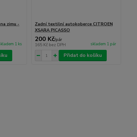
na zimu -
Zadní textilní autokoberce CITROEN
XSARA PICASSO
200 Kč
/
pár
skladem 1 ks
skladem 1 pár
165 Kč
bez DPH
šíku
Přidat do košíku