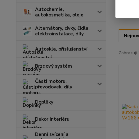
Autochemie,
autokosmetika, oleje
Alternátory, cívky, čidla,
elektroinstalace, díly
Nejnov
Autoskla, příslušenství
Zobrazuji 
Brzdový systém
Části motoru,
převodovek, díly
Doplňky
Dekor interiéru
Denní svícení a