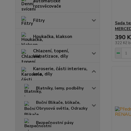
automatické
rozsvěcovače
Filtry
Sada te
MERCED
390 K
Houkačka, klakson
322 Kč
b
Chlazení, topení,
klimatizace, díly
Karoserie, části interieru,
kola, díly
Blatníky, lemy, podběhy
Boční Blikače, blikače,
Obrysová světla, Odrazky
Bezpečnostní pásy