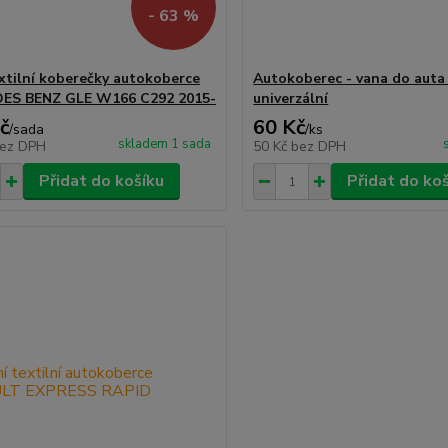
- 63 %
xtilní koberečky autokoberce
Autokoberec - vana do auta 
ES BENZ GLE W166 C292 2015-
univerzální
č
60 Kč
/
sada
/
ks
skladem 1 sada
ez DPH
50 Kč
bez DPH
Přidat do košíku
Přidat do ko