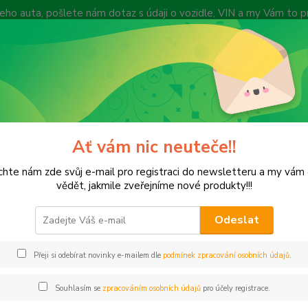
 Vašeho auta, pošlete nám dotaz s údaji o vozidle, VIN a my Vám to
vyprodejeautodilu@centrum.cz
y
Způsob dopravy
Recenze zákazníků
Vyhledat díl dle VIN kódu
Zákazn
Hledat
+420
(Po-Pá
Ať vám nic neuteče!!
aroserie, části interieru, kola, díly
Části interiéru, osvětlení interieru, dily
hte nám zde svůj e-mail pro registraci do newsletteru a my vá
koberce
vědět, jakmile zveřejníme nové produkty!!!
Odeslat
Kč
Od
Přeji si odebírat novinky e-mailem dle
podmínek zpracování osobních údajů
.
adem
Novinka
Akce
Doprava ZDARMA
TOP 
Souhlasím se
zpracováním osobních údajů
pro účely registrace.