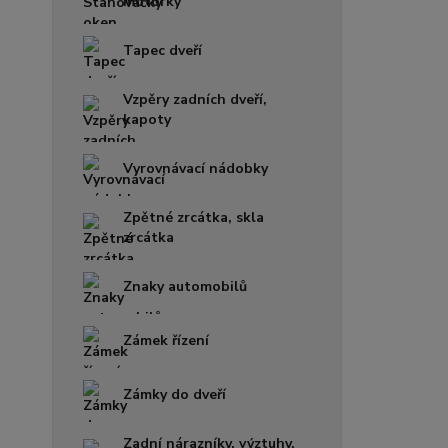
motorky
Tapec dveří
Vzpěry zadních dveří,
kapoty
Vyrovnávací nádobky
Zpětné zrcátka, skla
zrcátka
Znaky automobilů
Zámek řízení
Zámky do dveří
Zadní nárazníky, výztuhy,