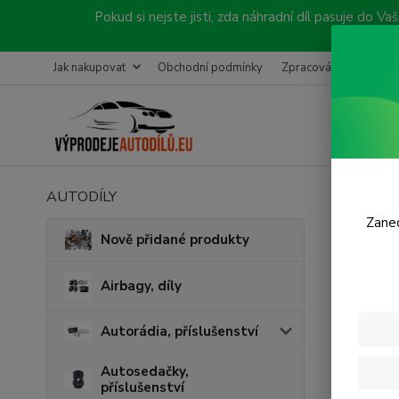
Pokud si nejste jisti, zda náhradní díl pasuje do
Jak nakupovat
Obchodní podmínky
Zpracování objednávk
AUTODÍLY
Úvod
K
Zanec
Auto
Nově přidané produkty
Airbagy, díly
Cena:
Autorádia, příslušenství
Skl
Autosedačky,
příslušenství