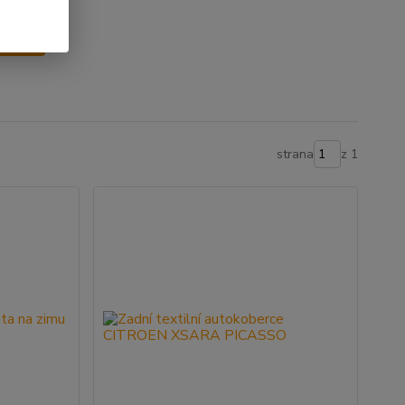
y
strana
z 1