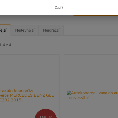
Zavřít
Upřesnit parametr
ější
Nejlevnější
Nejdražší
1-4 z 4
1 061 Kč