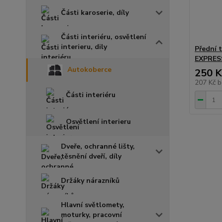
Části karoserie, díly
Části interiéru, osvětlení
interieru, dily
Přední 
EXPRES
Autokoberce
250 K
207 Kč
b
Části interiéru
Osvětlení interieru
Dveře, ochranné lišty,
těsnění dveří, díly
Držáky nárazníků
Hlavní světlomety,
moturky, pracovní