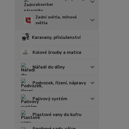
absorber
Zadní světla, mlhové
světla
Karavany, příslušenství
Kolové šrouby a matice
Nářadí do dílny
Podvozek, řízení, nápravy
Palivový systém
Plastové vany do kufru
Spojkové sady, válce,