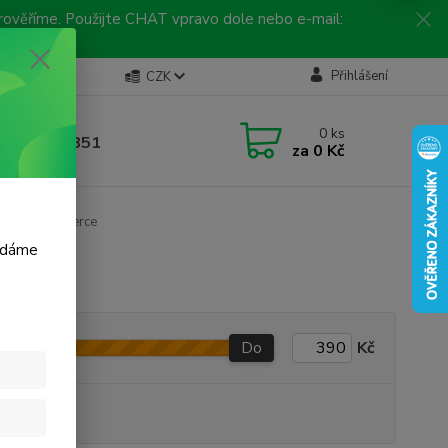
 prověříme. Použijte CHAT vpravo dole nebo e-mail:
Kontakty
Přihlášení
CZK
ická linka
0
ks
 792 217 851
za
0 Kč
, 9-16 hod.)
Autokoberce
m dáme
Do
Kč
produkt