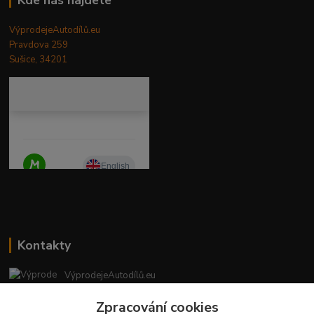
VýprodejeAutodílů.eu
Pravdova 259
Sušice, 34201
Kontakty
VýprodejeAutodílů.eu
+420 792 217 851
Zpracování cookies
(Po-Pá, 9-16 hod.)